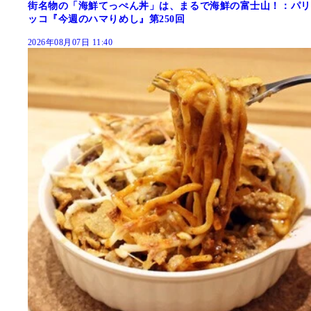
街名物の「海鮮てっぺん丼」は、まるで海鮮の富士山！：パリ
ッコ『今週のハマりめし』第250回
2026年08月07日 11:40