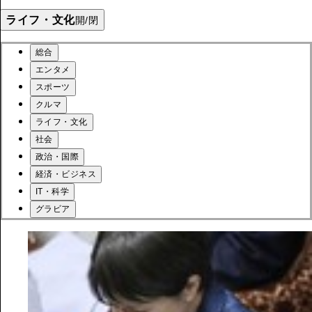
ライフ・文化
開/閉
総合
エンタメ
スポーツ
クルマ
ライフ・文化
社会
政治・国際
経済・ビジネス
IT・科学
グラビア