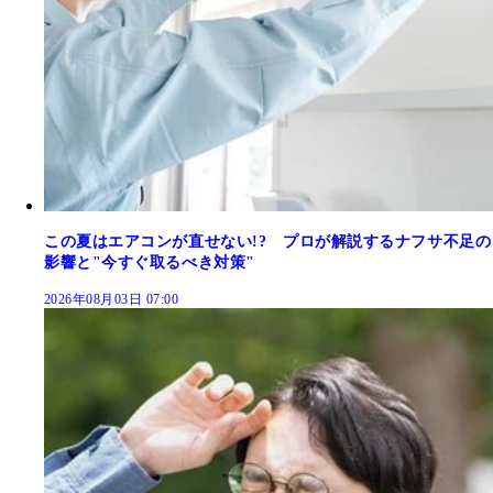
この夏はエアコンが直せない!? プロが解説するナフサ不足の
影響と"今すぐ取るべき対策"
2026年08月03日 07:00