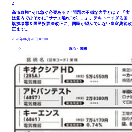
2
高市政権"それ急ぐ必要ある？"問題の不穏な力学とは？ 「実
は党内でひそかに"サナエ離れ"が......」。テキトーすぎる国
旗損壊罪＆国民投票法改正に、国民が望んでいない皇室典範改
正まで...
2026年06月28日 07:00
政治・国際