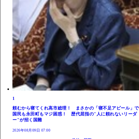
1
頼むから寝てくれ高市総理！ まさかの「寝不足アピール」で
国民も永田町もマジ困惑！ 歴代屈指の"人に頼れないリーダ
ー"が招く国難
2026年08月09日 07:00