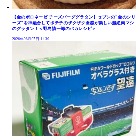
【金のボロネーゼ チーズバーググラタン】セブンの"金のシリ
ーズ"を神融合してポテチのザクザク食感が楽しい超絶肉マシ
のグラタン！＜野島慎一郎のバカレシピ＞
2026年08月07日 11:30