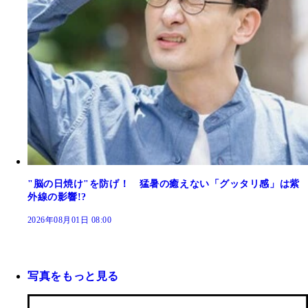
"脳の日焼け"を防げ！ 猛暑の癒えない「グッタリ感」は紫
外線の影響!?
2026年08月01日 08:00
写真をもっと見る