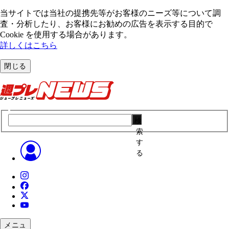
当サイトでは当社の提携先等がお客様のニーズ等について調
査・分析したり、お客様にお勧めの広告を表⽰する⽬的で
Cookie を使⽤する場合があります。
詳しくはこちら
閉じる
検
索
す
る
メニュ