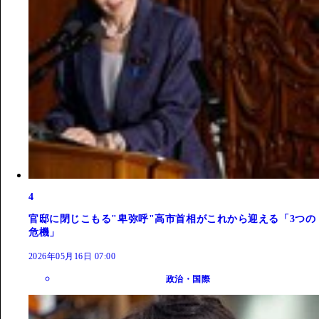
4
官邸に閉じこもる"卑弥呼"高市首相がこれから迎える「3つの
危機」
2026年05月16日 07:00
政治・国際