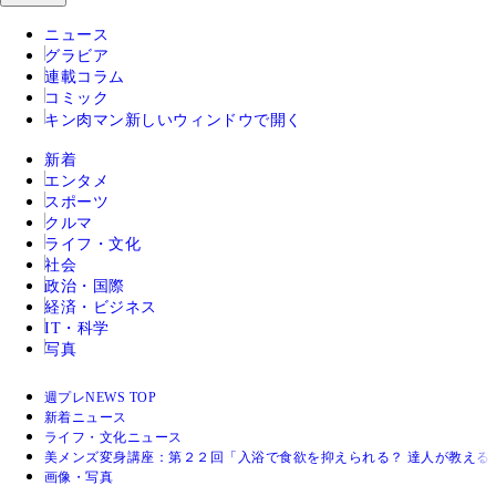
ニュース
グラビア
連載コラム
コミック
キン肉マン
新しいウィンドウで開く
新着
エンタメ
スポーツ
クルマ
ライフ・文化
社会
政治・国際
経済・ビジネス
IT・科学
写真
週プレNEWS TOP
新着ニュース
ライフ・文化ニュース
美メンズ変身講座：第２２回「入浴で食欲を抑えられる？ 達人が教える
画像・写真