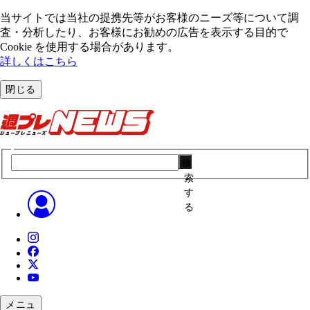
当サイトでは当社の提携先等がお客様のニーズ等について調
査・分析したり、お客様にお勧めの広告を表⽰する⽬的で
Cookie を使⽤する場合があります。
詳しくはこちら
閉じる
検
索
す
る
メニュ