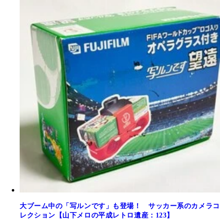
大ブーム中の「写ルンです」も登場！ サッカー系のカメラコ
レクション【山下メロの平成レトロ遺産：123】