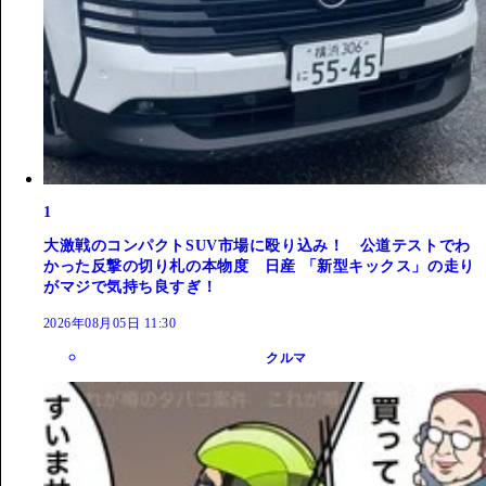
1
大激戦のコンパクトSUV市場に殴り込み！ 公道テストでわ
かった反撃の切り札の本物度 日産 「新型キックス」の走り
がマジで気持ち良すぎ！
2026年08月05日 11:30
クルマ