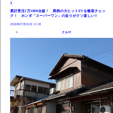
3
累計受注1万1000台超！ 異例の大ヒットEVを徹底チェッ
ク！ ホンダ「スーパーワン」の走りがクソ楽しい!!
2026年07月01日 11:30
クルマ