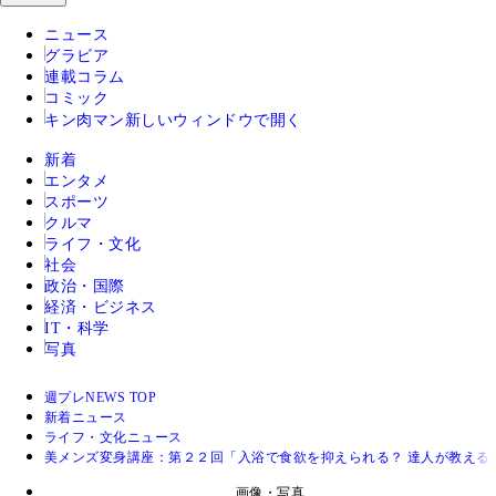
ニュース
グラビア
連載コラム
コミック
キン肉マン
新しいウィンドウで開く
新着
エンタメ
スポーツ
クルマ
ライフ・文化
社会
政治・国際
経済・ビジネス
IT・科学
写真
週プレNEWS TOP
新着ニュース
ライフ・文化ニュース
美メンズ変身講座：第２２回「入浴で食欲を抑えられる？ 達人が教える
画像・写真