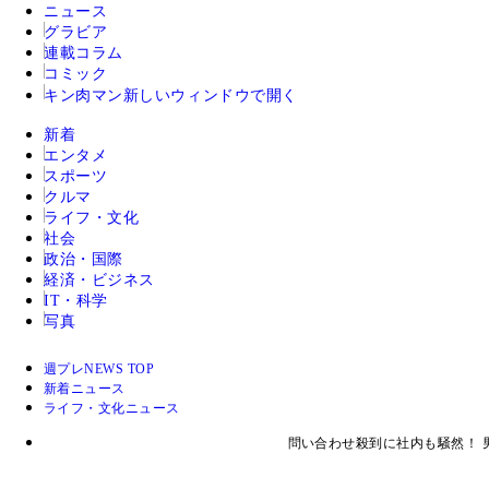
ニュース
グラビア
連載コラム
コミック
キン肉マン
新しいウィンドウで開く
新着
エンタメ
スポーツ
クルマ
ライフ・文化
社会
政治・国際
経済・ビジネス
IT・科学
写真
週プレNEWS TOP
新着ニュース
ライフ・文化ニュース
問い合わせ殺到に社内も騒然！ 