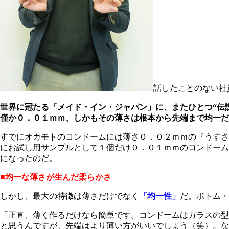
話したことのない社
世界に冠たる
「メイド・イン・ジャパン」に、またひとつ“伝
僅か
０．０１ｍｍ、しかも
その薄さは
根本から先端まで均一だ
すでにオカモトのコンドームには薄さ０．０２ｍｍの『うすさ
にお試し用サンプルとして１個だけ０．０１ｍｍのコンドーム
になったのだ。
■均一な薄さが生んだ柔らかさ
しかし、最大の特徴は薄さだけでなく
「均一性」
だ。ボトム・
「正直、薄く作るだけなら簡単です。コンドームはガラスの型
と思うんですが、先端はより薄い方がいいでしょう（笑）。な