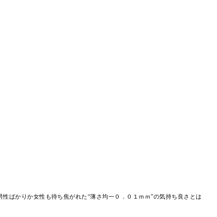
男性ばかりか女性も待ち焦がれた“薄さ均一０．０１ｍｍ”の気持ち良さとは