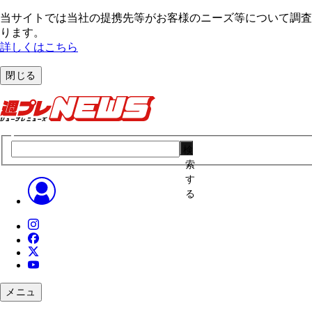
当サイトでは当社の提携先等がお客様のニーズ等について調査・
ります。
詳しくはこちら
閉じる
検
索
す
る
メニュ