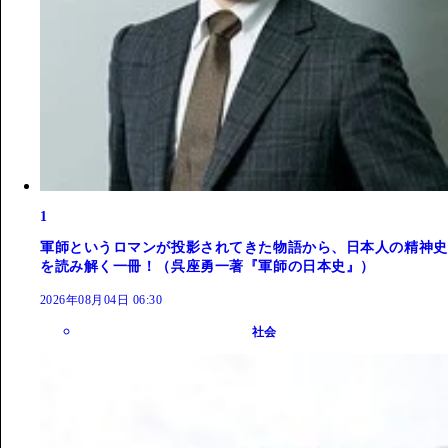
1
軍師というロマンが投影されてきた物語から、日本人の精神史
を読み解く一冊！（呉座勇一著『軍師の日本史』）
2026年08月04日 06:30
社会