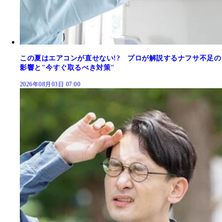
この夏はエアコンが直せない!? プロが解説するナフサ不足の
影響と"今すぐ取るべき対策"
2026年08月03日 07:00