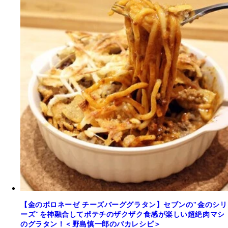
【金のボロネーゼ チーズバーググラタン】セブンの"金のシリ
ーズ"を神融合してポテチのザクザク食感が楽しい超絶肉マシ
のグラタン！＜野島慎一郎のバカレシピ＞