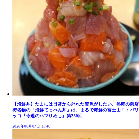
【海鮮丼】たまには日常から外れた贅沢がしたい。熱海の商店
街名物の「海鮮てっぺん丼」は、まるで海鮮の富士山！：パリ
ッコ『今週のハマりめし』第250回
2026年08月07日 11:40