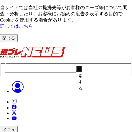
当サイトでは当社の提携先等がお客様のニーズ等について調
査・分析したり、お客様にお勧めの広告を表⽰する⽬的で
Cookie を使⽤する場合があります。
詳しくはこちら
閉じる
検
索
す
る
メニュ