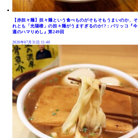
【赤担々麺】担々麺という食べものがそもそもうまいのか、そ
れとも「光陽楼」の担々麺がうますぎるのか!?：パリッコ『今
週のハマりめし』第249回
2026年07月31日 11:40