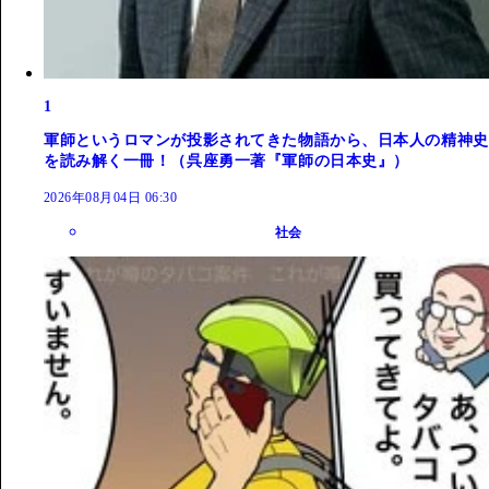
1
軍師というロマンが投影されてきた物語から、日本人の精神史
を読み解く一冊！（呉座勇一著『軍師の日本史』）
2026年08月04日 06:30
社会