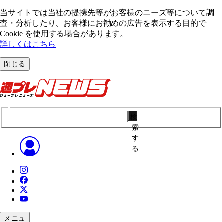
当サイトでは当社の提携先等がお客様のニーズ等について調
査・分析したり、お客様にお勧めの広告を表⽰する⽬的で
Cookie を使⽤する場合があります。
詳しくはこちら
閉じる
検
索
す
る
メニュ