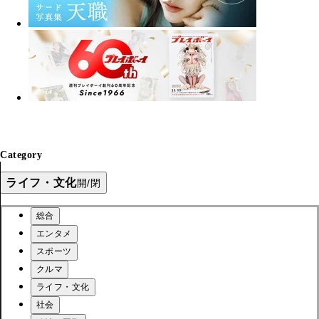
Category
ライフ・文化
開/閉
総合
エンタメ
スポーツ
クルマ
ライフ・文化
社会