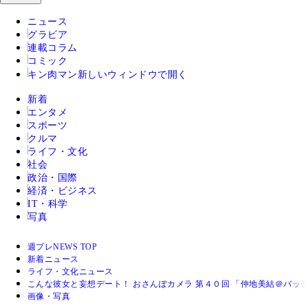
ニュース
グラビア
連載コラム
コミック
キン肉マン
新しいウィンドウで開く
新着
エンタメ
スポーツ
クルマ
ライフ・文化
社会
政治・国際
経済・ビジネス
IT・科学
写真
週プレNEWS TOP
新着ニュース
ライフ・文化ニュース
こんな彼女と妄想デート！ おさんぽカメラ 第４０回 「仲地美結＠バッ
画像・写真