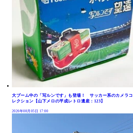
大ブーム中の「写ルンです」も登場！ サッカー系のカメラコ
レクション【山下メロの平成レトロ遺産：123】
2026年08月05日 17:00