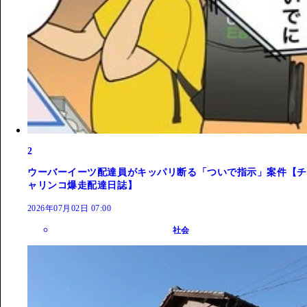
2
ウーバーイーツ配達員がキッパリ断る「ついで指示」案件【チ
ャリンコ爆走配達日誌】
2026年07月02日 07:00
社会