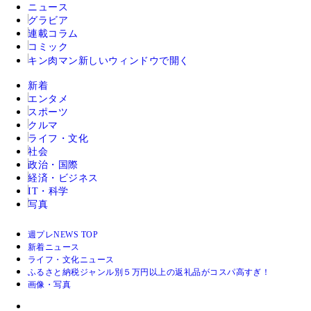
ニュース
グラビア
連載コラム
コミック
キン肉マン
新しいウィンドウで開く
新着
エンタメ
スポーツ
クルマ
ライフ・文化
社会
政治・国際
経済・ビジネス
IT・科学
写真
週プレNEWS TOP
新着ニュース
ライフ・文化ニュース
ふるさと納税ジャンル別５万円以上の返礼品がコスパ高すぎ！
画像・写真