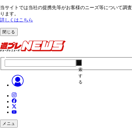
当サイトでは当社の提携先等がお客様のニーズ等について調査・
ります。
詳しくはこちら
閉じる
検
索
す
る
メニュ