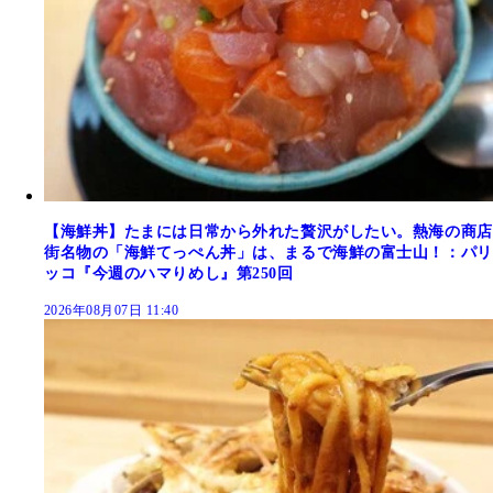
【海鮮丼】たまには日常から外れた贅沢がしたい。熱海の商店
街名物の「海鮮てっぺん丼」は、まるで海鮮の富士山！：パリ
ッコ『今週のハマりめし』第250回
2026年08月07日 11:40