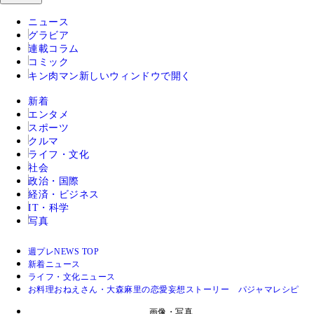
ニュース
グラビア
連載コラム
コミック
キン肉マン
新しいウィンドウで開く
新着
エンタメ
スポーツ
クルマ
ライフ・文化
社会
政治・国際
経済・ビジネス
IT・科学
写真
週プレNEWS TOP
新着ニュース
ライフ・文化ニュース
お料理おねえさん・大森麻里の恋愛妄想ストーリー パジャマレシピ 
画像・写真