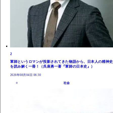
2
軍師というロマンが投影されてきた物語から、日本人の精神史
を読み解く一冊！（呉座勇一著『軍師の日本史』）
2026年08月04日 06:30
社会