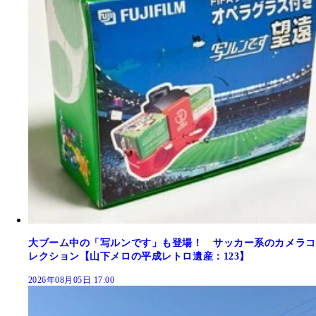
大ブーム中の「写ルンです」も登場！ サッカー系のカメラコ
レクション【山下メロの平成レトロ遺産：123】
2026年08月05日 17:00