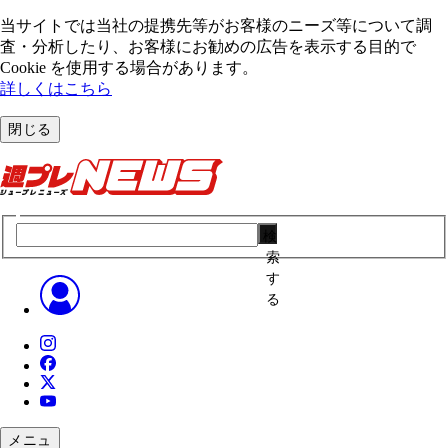
当サイトでは当社の提携先等がお客様のニーズ等について調
査・分析したり、お客様にお勧めの広告を表⽰する⽬的で
Cookie を使⽤する場合があります。
詳しくはこちら
閉じる
検
索
す
る
メニュ