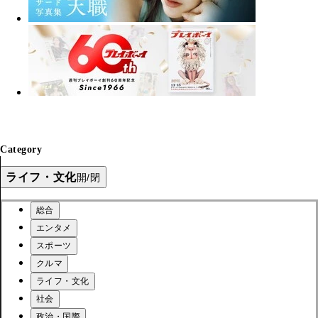
Category
ライフ・文化
開/閉
総合
エンタメ
スポーツ
クルマ
ライフ・文化
社会
政治・国際