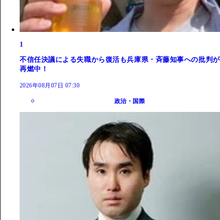
1
不信任決議による失職から復活も兵庫県・斉藤知事への批判が
再燃中！
2026年08月07日 07:30
政治・国際