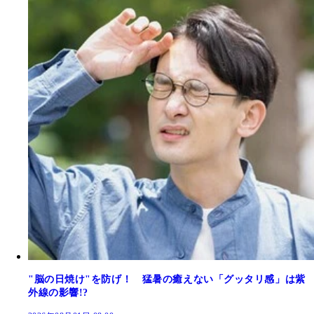
"脳の日焼け"を防げ！ 猛暑の癒えない「グッタリ感」は紫
外線の影響!?