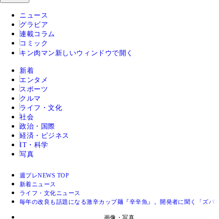
ニュース
グラビア
連載コラム
コミック
キン肉マン
新しいウィンドウで開く
新着
エンタメ
スポーツ
クルマ
ライフ・文化
社会
政治・国際
経済・ビジネス
IT・科学
写真
週プレNEWS TOP
新着ニュース
ライフ・文化ニュース
毎年の改良も話題になる激辛カップ麺『辛辛魚』。開発者に聞く「ズバ
画像・写真