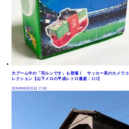
大ブーム中の「写ルンです」も登場！ サッカー系のカメラコ
レクション【山下メロの平成レトロ遺産：123】
2026年08月05日 17:00