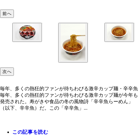
前へ
毎年、多くの熱狂的ファンが待ちわびる激辛カップ
「特製辛魚粉」を混ぜたスープ。このカップ麺『辛
辛辛魚
魚』のスープにハマった人が実店舗に行くという素
相乗効果も！
次へ
毎年、多くの熱狂的ファンが待ちわびる激辛カップ麺・辛辛魚
毎年、多くの熱狂的ファンが待ちわびる激辛カップ麺が今年も
発売された。寿がきや食品の冬の風物詩「辛辛魚らーめん」
（以下、辛辛魚）だ。この「辛辛魚」...
この記事を読む