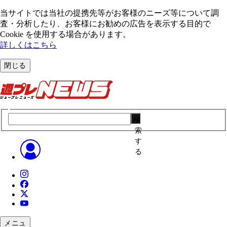
当サイトでは当社の提携先等がお客様のニーズ等について調
査・分析したり、お客様にお勧めの広告を表⽰する⽬的で
Cookie を使⽤する場合があります。
詳しくはこちら
閉じる
検
索
す
る
メニュ