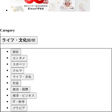
Category
ライフ・文化
開/閉
総合
エンタメ
スポーツ
クルマ
ライフ・文化
社会
政治・国際
経済・ビジネス
IT・科学
グラビア