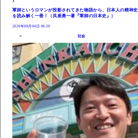
1
軍師というロマンが投影されてきた物語から、日本人の精神史
を読み解く一冊！（呉座勇一著『軍師の日本史』）
2026年08月04日 06:30
社会