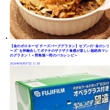
【金のボロネーゼ チーズバーググラタン】セブンの"金のシリ
ーズ"を神融合してポテチのザクザク食感が楽しい超絶肉マシ
のグラタン！＜野島慎一郎のバカレシピ＞
2026年08月07日 11:30