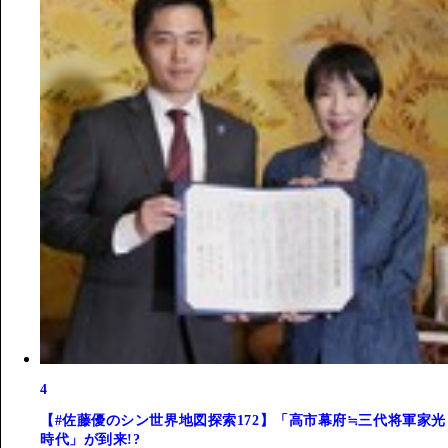
4
【#佐藤優のシン世界地図探索172】「高市幕府≒三代将軍家光
時代」が到来!?