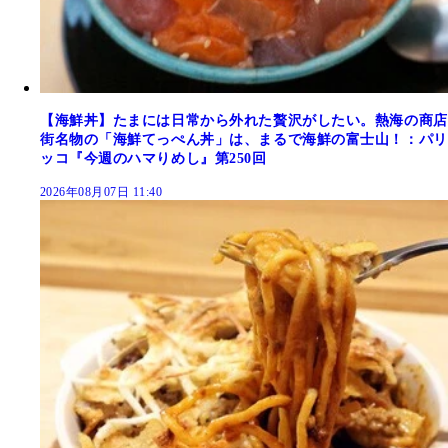
【海鮮丼】たまには日常から外れた贅沢がしたい。熱海の商店
街名物の「海鮮てっぺん丼」は、まるで海鮮の富士山！：パリ
ッコ『今週のハマりめし』第250回
2026年08月07日 11:40