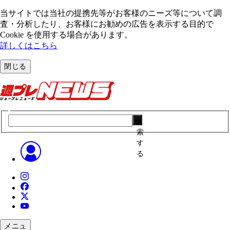
当サイトでは当社の提携先等がお客様のニーズ等について調
査・分析したり、お客様にお勧めの広告を表⽰する⽬的で
Cookie を使⽤する場合があります。
詳しくはこちら
閉じる
検
索
す
る
メニュ