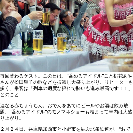
毎回替わるゲスト。この日は、“呑めるアイドル”こと桃花あや
さんが松田聖子の歌などを披露し大盛り上がり。リピーターも
多く、乗客は「列車の適度な揺れで酔いも進み最高です！！」
とのこと
連なる赤ちょうちん。おでんをあてにビールやお酒は飲み放
題。“呑めるアイドル”のモノマネショーも相まって車内は大盛
り上がり。
２月２４日、兵庫県加西市と小野市を結ぶ北条鉄道が、“おで