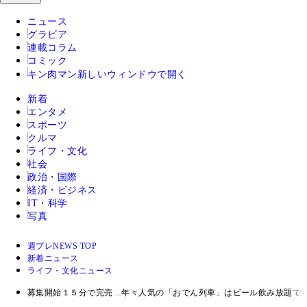
ニュース
グラビア
連載コラム
コミック
キン肉マン
新しいウィンドウで開く
新着
エンタメ
スポーツ
クルマ
ライフ・文化
社会
政治・国際
経済・ビジネス
IT・科学
写真
週プレNEWS TOP
新着ニュース
ライフ・文化ニュース
募集開始１５分で完売…年々人気の「おでん列車」はビール飲み放題で発