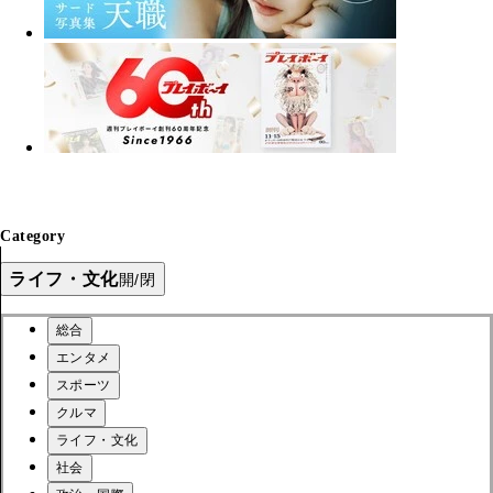
Category
ライフ・文化
開/閉
総合
エンタメ
スポーツ
クルマ
ライフ・文化
社会