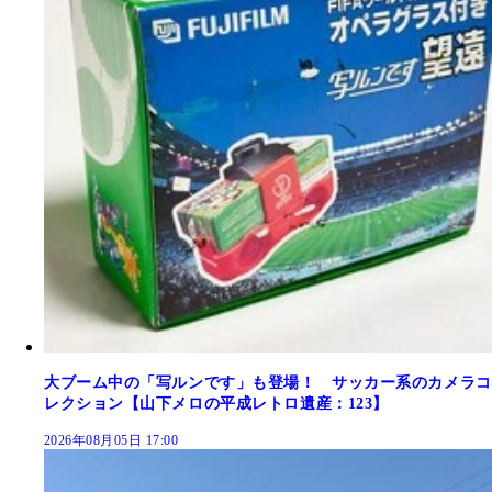
大ブーム中の「写ルンです」も登場！ サッカー系のカメラコ
レクション【山下メロの平成レトロ遺産：123】
2026年08月05日 17:00