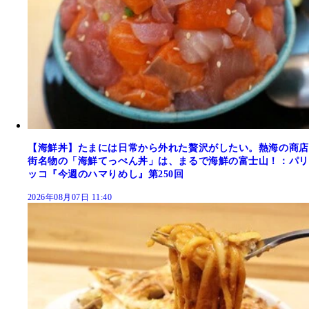
【海鮮丼】たまには日常から外れた贅沢がしたい。熱海の商店
街名物の「海鮮てっぺん丼」は、まるで海鮮の富士山！：パリ
ッコ『今週のハマりめし』第250回
2026年08月07日 11:40