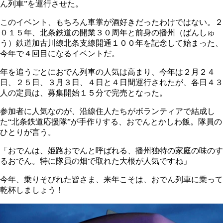
ん列車”を運行させた。
このイベント、もちろん車掌が酒好きだったわけではない。２
０１５年、北条鉄道の開業３０周年と前身の播州（ばんしゅ
う）鉄道加古川線北条支線開通１００年を記念して始まった、
今年で４回目になるイベントだ。
年を追うごとにおでん列車の人気は高まり、今年は２月２４
日、２５日、３月３日、４日と４日間運行されたが、各日４３
人の定員は、募集開始１５分で完売となった。
参加者に人気なのが、沿線住人たちがボランティアで結成し
た“北条鉄道応援隊”が手作りする、おでんとかしわ飯。隊員の
ひとりが言う。
「おでんは、姫路おでんと呼ばれる、播州独特の家庭の味のす
るおでん。特に隊員の畑で取れた大根が人気ですね」
今年、乗りそびれた皆さま、来年こそは、おでん列車に乗って
乾杯しましょう！