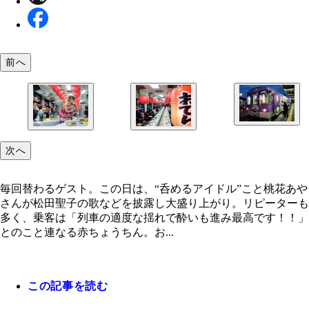
前へ
おでん列車は北条町駅１７時４６分発で、乗車時間
次へ
１時間半。成人限定の予約制で料金は４０００円
毎回替わるゲスト。この日は、“呑めるアイドル”こ
にぎわう車内。ほかにも春には停車駅のホームに咲
花あやさんが松田聖子の歌などを披露し大盛り上が
を楽しむ“さくらまつり”、夏にはビール飲み放題の
毎回替わるゲスト。この日は、“呑めるアイドル”こと桃花あや
リピーターも多く、乗客は「列車の適度な揺れで酔
ル列車”など年中、イベントが盛りだくさんだ！
さんが松田聖子の歌などを披露し大盛り上がり。リピーターも
進み最高です！！」とのこと
多く、乗客は「列車の適度な揺れで酔いも進み最高です！！」
とのこと連なる赤ちょうちん。お...
この記事を読む