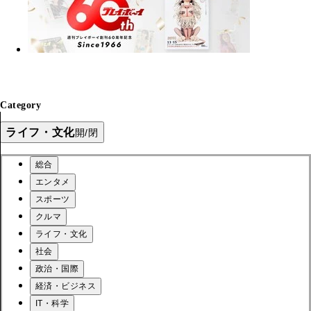
Category
ライフ・文化
開/閉
総合
エンタメ
スポーツ
クルマ
ライフ・文化
社会
政治・国際
経済・ビジネス
IT・科学