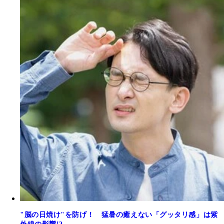
"脳の日焼け"を防げ！ 猛暑の癒えない「グッタリ感」は紫