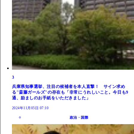
3
兵庫県知事選挙、注目の候補者を本人直撃！ サイン求め
る"斎藤ガールズ"の存在も「非常にうれしいこと。今日も9
通、励ましのお手紙をいただきました」
2024年11月05日 07:10
政治・国際