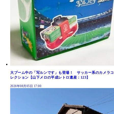
大ブーム中の「写ルンです」も登場！ サッカー系のカメラコ
レクション【山下メロの平成レトロ遺産：123】
2026年08月05日 17:00