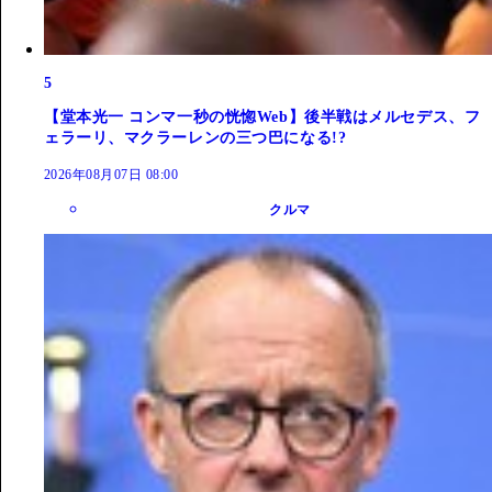
5
【堂本光一 コンマ一秒の恍惚Web】後半戦はメルセデス、フ
ェラーリ、マクラーレンの三つ巴になる!?
2026年08月07日 08:00
クルマ