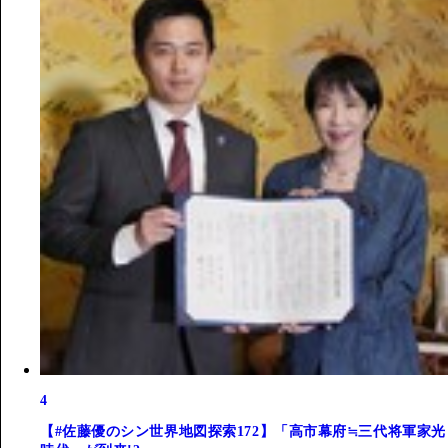
4
【#佐藤優のシン世界地図探索172】「高市幕府≒三代将軍家光