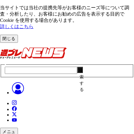
当サイトでは当社の提携先等がお客様のニーズ等について調
査・分析したり、お客様にお勧めの広告を表⽰する⽬的で
Cookie を使⽤する場合があります。
詳しくはこちら
閉じる
検
索
す
る
メニュ