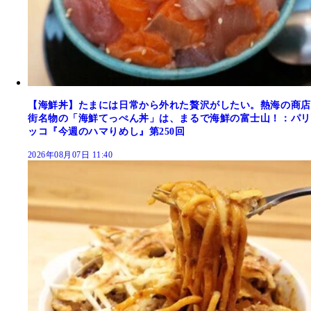
【海鮮丼】たまには日常から外れた贅沢がしたい。熱海の商店
街名物の「海鮮てっぺん丼」は、まるで海鮮の富士山！：パリ
ッコ『今週のハマりめし』第250回
2026年08月07日 11:40