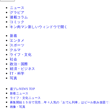
ニュース
グラビア
連載コラム
コミック
キン肉マン
新しいウィンドウで開く
新着
エンタメ
スポーツ
クルマ
ライフ・文化
社会
政治・国際
経済・ビジネス
IT・科学
写真
週プレNEWS TOP
新着ニュース
ライフ・文化ニュース
募集開始１５分で完売…年々人気の「おでん列車」はビール飲み放題で発
画像・写真