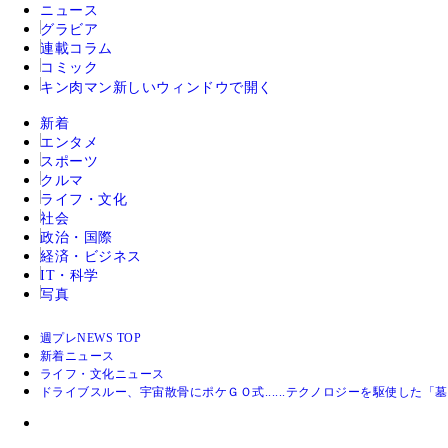
ニュース
グラビア
連載コラム
コミック
キン肉マン
新しいウィンドウで開く
新着
エンタメ
スポーツ
クルマ
ライフ・文化
社会
政治・国際
経済・ビジネス
IT・科学
写真
週プレNEWS TOP
新着ニュース
ライフ・文化ニュース
ドライブスルー、宇宙散骨にポケＧＯ式......テクノロジーを駆使した「