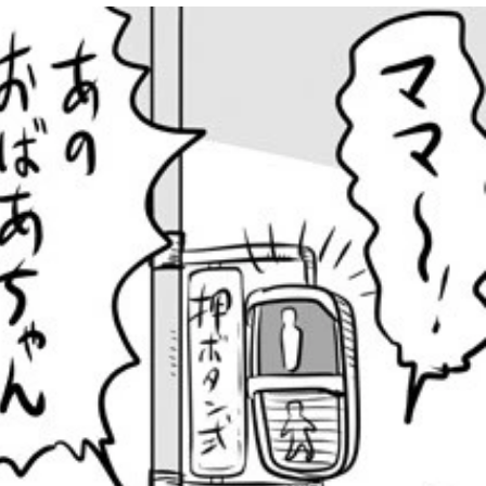
明書（右）ももらえる
上げる。この焼香キットを車内で回せば、同乗者全員が焼香を