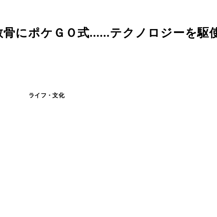
にポケＧＯ式......テクノロジーを駆
ライフ・文化