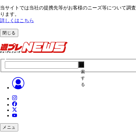
当サイトでは当社の提携先等がお客様のニーズ等について調査・
ります。
詳しくはこちら
閉じる
検
索
す
る
メニュ