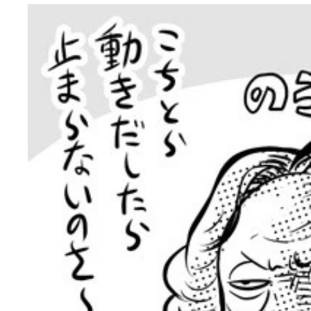
遺骨を載せたロケットが発射された様子（左）。プ
ドライブスルー型葬儀場。車で受付に行き、タブレ
ることができる。焼香用の香炉は電気式だが、煙も