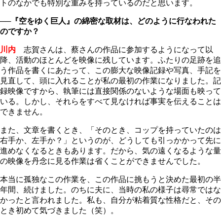
トのなかでも特別な重みを持っているのだと思います。
──『空をゆく巨人』の綿密な取材は、どのように行なわれた
のですか？
川内
志賀さんは、蔡さんの作品に参加するようになって以
降、活動のほとんどを映像に残しています。ふたりの足跡を追
う作品を書くにあたって、この膨大な映像記録や写真、手記を
見直して、頭に入れることが私の最初の作業になりました。記
録映像ですから、執筆には直接関係のないような場面も映って
いる。しかし、それらをすべて見なければ事実を伝えることは
できません。
また、文章を書くとき、「そのとき、コップを持っていたのは
右手か、左手か？」というのが、どうしても引っかかって先に
進めなくなるときもあります。だから、気の遠くなるような量
の映像を丹念に見る作業は省くことができませんでした。
本当に孤独なこの作業を、この作品に挑もうと決めた最初の半
年間、続けました。のちに夫に、当時の私の様子は尋常ではな
かったと言われました。私も、自分が粘着質な性格だと、その
とき初めて気づきました（笑）。