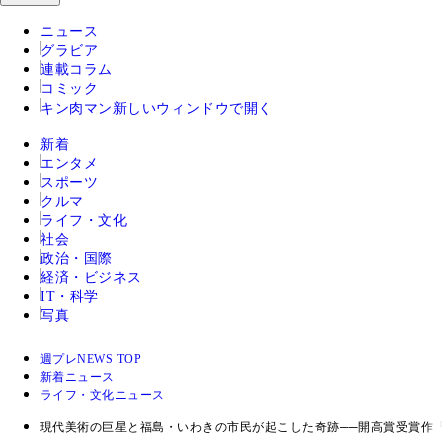
ニュース
グラビア
連載コラム
コミック
キン肉マン
新しいウィンドウで開く
新着
エンタメ
スポーツ
クルマ
ライフ・文化
社会
政治・国際
経済・ビジネス
IT・科学
写真
週プレNEWS TOP
新着ニュース
ライフ・文化ニュース
現代美術の巨星と福島・いわきの市民が起こした奇跡──開高賞受賞作