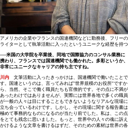
アメリカの企業やフランスの国連機関などに勤務後、フリーの
ライターとして執筆活動に入ったというユニークな経歴を持つ
──米国の大学院を卒業後、同地で国際協力のコンサル業務に
携わり、フランスでは国連機関でも働かれた。多彩というか、
非常にユニークなキャリアの持ち主ですね。
川内
文筆活動に入ったきっかけは、国連機関で働いたことで
す。国連というのは、言ってみれば"世界規模のお役所"ですか
ら、当然、そこで働く職員たちも官僚的です。その点に不満が
あったわけではありませんが、実際には世界各地で多くの職員
が一般の人々は目にすることもできないようなリアルな現場に
立ち会っているわけです。しかし、その現場に関する報告書は
極めて事務的なものになるのが当たり前でした。私は、この点
をとても残念に思いました。もっと、世界中の人々の魂に訴え
かけるような文章を書けるはずだ、そのための素材は世界の各