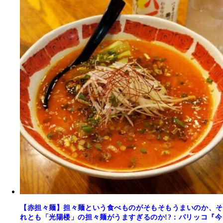
【赤担々麺】担々麺という食べものがそもそもうまいのか、そ
れとも「光陽楼」の担々麺がうますぎるのか!?：パリッコ『今