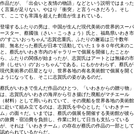
作品だが、「出会いと友情の物語」などという説明ではまった
く言葉が足りない。やはり「衝突」と言うべきだろう。そし
て、ここでも常識を超えた創造が生まれている。
登場するふたりの男は、中国が生んだ現代美術の世界的スーパ
ースター、蔡國強（さい・こっきょう）氏と、福島県いわき市
の"すごいおっちゃん"志賀忠重氏。ふたりの邂逅は三十数年
前、無名だった蔡氏が日本で活動していた１９８０年代末のこ
と。蔡氏がいわき市内のギャラリーで個展を開催したことか
ら、ふたりの関係が始まったが、志賀氏はアートとは無縁の市
井（しせい）の"おっちゃん"である。にもかかわらず、蔡氏が
現代美術界の巨星となり、世界各地の有名美術館で個展を開く
ようになっても、そこに志賀氏の姿があるのだ。
蔡氏がいわきで生んだ作品のひとつ、「いわきからの贈り物」
は、志賀氏がいわきの海岸から引き揚げた廃船がマチエール
（材料）として用いられていて、その廃船を世界各地の美術館
に赴いて組み立てるのは、志賀氏を中心とした「いわきチー
ム」の面々だ。いまでは、蔡氏の個展を開催する美術館が彼ら
の旅費・宿泊費を負担し、作業に対して日当も支払っている
が、それは「いわきチーム」の存在が蔡氏の作品の一部として
認められているからだ。