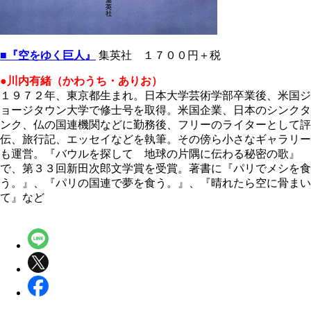
■『空をゆく巨人
』
集英社 １７００円＋税
●川内有緒（かわうち・ありお）
１９７２年、東京都生まれ。日本大学芸術学部卒業後、米国ジ
ョージタウン大学で修士号を取得。米国企業、日本のシンクタ
ンク、仏の国連機関などに勤務後、フリーのライターとして評
伝、旅行記、エッセイなどを執筆。その傍ら小さなギャラリー
も運営。『バウルを探して 地球の片隅に伝わる秘密の歌』
で、第３３回新田次郎文学賞を受賞。著書に『パリでメシを食
う。』、『パリの国連で夢を食う。』、『晴れたら空に骨まい
て』など