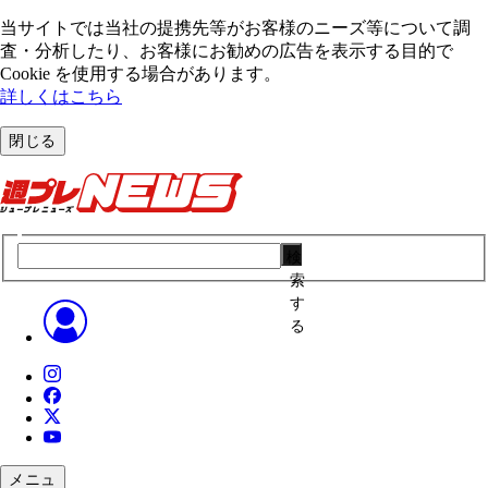
当サイトでは当社の提携先等がお客様のニーズ等について調
査・分析したり、お客様にお勧めの広告を表⽰する⽬的で
Cookie を使⽤する場合があります。
詳しくはこちら
閉じる
検
索
す
る
メニュ