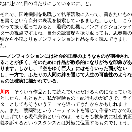
地に赴いて目の当たりにしているのに、と。
それで、国連機関を退職して執筆活動に入って、書きたいもの
を書くという自分の表現を摸索していきました。しかし、こう
やって振り返ってみると、退職の動機もノンフィクションライ
ターの視点ですよね。自分の読書歴を振り返っても、思春期の
頃から小説よりもノンフィクション作品を多く読んできまし
た。
──
ノンフィクションには社会的正義のようなものが期待され
ることが多く、そのために作品が教条的になりがちな印象があ
ります。しかし、『空をゆく巨人』にはそういった面がない
し、一方で、ふたりの人間の絆を通じて人生の可能性のような
ものは確実に描かれている。
川内
そういう作品として読んでいただけるものになっている
としたら、もともと、私が冒険もの・紀行ものが好きで、ライ
ターとしてもそういうテーマを追ってきたからかもしれませ
ん。また、蔡國強というアーティストを通じて作品のなかで取
り上げている現代美術というのは、そもそも教条的に社会的正
義を訴えるというスタンスとは対極に位置するものでしょう。