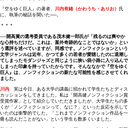
『空をゆく巨人』の著者、
川内有緒（かわうち・ありお）
氏
に、執筆の秘話を聞いた──。
＊＊＊
──開高賞の選考委員である茂木健一郎氏が「残るのは爽やか
な心持ちだけだ。これは、案外奇跡的なことではないか」とい
う選評を述べていますが、同感です。ノンフィクションという
文学ジャンルは近年、かつて多くの若者が愛聴したのに退潮し
てしまったモダンジャズと同じように狭い袋小路に入り込んで
しまった印象を持っていたからです。そんななかで『空をゆく
巨人』は、ノンフィクションの新たな可能性を感じさせてくれ
ました。
川内
実は今日、ある大学の講義に招かれて学生たちとディス
カッションをしてきました。私は「開高健ノンフィクション賞
受賞作家」として紹介していただきましたが、大学生たちの多
くが「ノンフィクションって、なに？」といった反応を示して
いたのは衝撃的でした。「これまでノンフィクション作品を一
冊も読んだことがない」という学生も数多くいました。