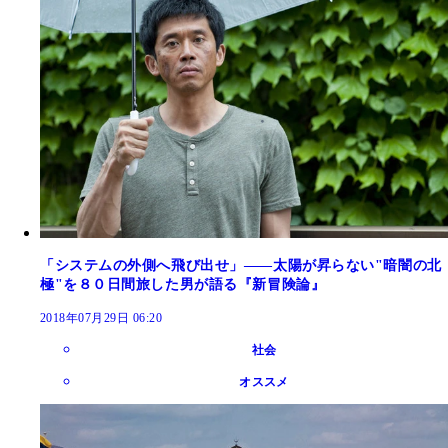
「システムの外側へ飛び出せ」――太陽が昇らない"暗闇の北
極"を８０日間旅した男が語る『新冒険論』
2018年07月29日 06:20
社会
オススメ