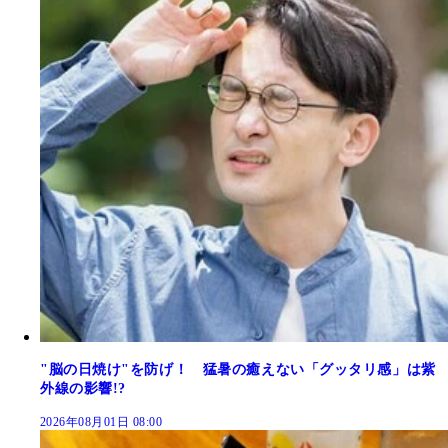
"脳の日焼け"を防げ！ 猛暑の癒えない「グッタリ感」は紫
外線の影響!?
2026年08月01日 08:00