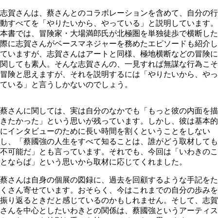
志賀さんは、蔡さんとのコラボレーションを含めて、自分の行
動すべてを「やりたいから、やっている」と説明しています。
本書では、冒険家・大場満郎氏が北極圏を単独徒歩で横断した
際に志賀さんがベースマネジャーを務めたエピソードも紹介し
ていますが、志賀さんはアートと同様、極地横断などの冒険に
関しても素人。そんな志賀さんの、一見すれば無謀な行為こそ
冒険と思えますが、それを説明するには「やりたいから、やっ
ている」と言うしかないのでしょう。
蔡さんに関しては、実は自分のなかでも「もっと彼の内面を描
きたかった」という思いが残っています。しかし、彼は基本的
にインタビューのために長い時間を割くということをしない
し、「蔡國強の人生をすべて知ることは、誰がどう取材しても
不可能だ」とも言っています。それでも、今回は「いわきのこ
とならば」という思いから取材に応じてくれました。
蔡さんは自身の個展の図録に、過去を回顧するような手記をた
くさん寄せています。おそらく、今はこれまでの自分の歩みを
振り返るときだと感じているのかもしれません。そして、志賀
さんを中心としたいわきとの関係は、蔡國強というアーティス