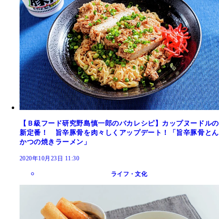
【Ｂ級フード研究野島慎一郎のバカレシピ】カップヌードルの
新定番！ 旨辛豚骨を肉々しくアップデート！「旨辛豚骨とん
かつの焼きラーメン」
2020年10月23日 11:30
ライフ・文化