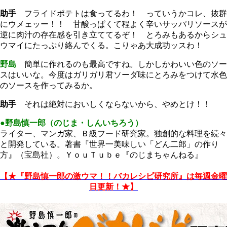
助手
フライドポテトは食ってるわ！ っていうかコレ、抜群
にウメェッー！！ 甘酸っぱくて程よく辛いサッパリソースが
逆に肉汁の存在感を引き立ててるぞ！ とろみもあるからシュ
ウマイにたっぷり絡んでくる。こりゃあ大成功ッスわ！
野島
簡単に作れるのも最高ですね。しかしかわいい色のソー
スはいいな。今度はガリガリ君ソーダ味にとろみをつけて水色
のソースを作ってみるか。
助手
それは絶対においしくならないから、やめとけ！！
●野島慎一郎（のじま・しんいちろう）
ライター、マンガ家、Ｂ級フード研究家。独創的な料理を続々
と開発している。著書『世界一美味しい「どん二郎」の作り
方』（宝島社）。ＹｏｕＴｕｂｅ『のじまちゃんねる』
【★『野島慎一郎の激ウマ！！バカレシピ研究所』は毎週金曜
日更新！★】