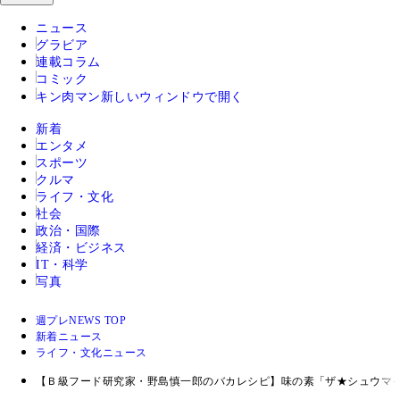
ニュース
グラビア
連載コラム
コミック
キン肉マン
新しいウィンドウで開く
新着
エンタメ
スポーツ
クルマ
ライフ・文化
社会
政治・国際
経済・ビジネス
IT・科学
写真
週プレNEWS TOP
新着ニュース
ライフ・文化ニュース
【Ｂ級フード研究家・野島慎一郎のバカレシピ】味の素「ザ★シュウマ