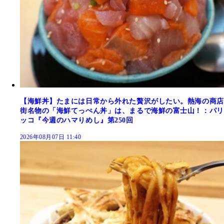
【海鮮丼】たまには日常から外れた贅沢がしたい。熱海の商店
街名物の「海鮮てっぺん丼」は、まるで海鮮の富士山！：パリ
ッコ『今週のハマりめし』第250回
2026年08月07日 11:40