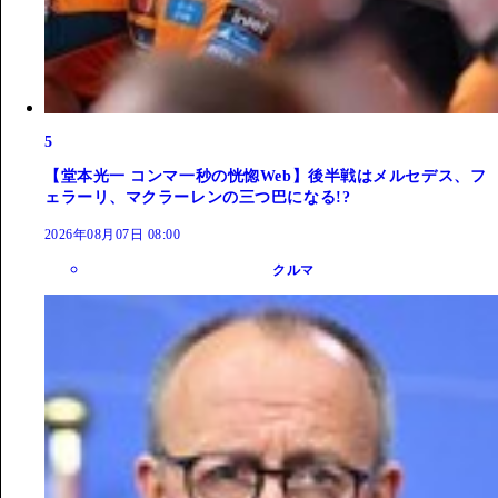
5
【堂本光一 コンマ一秒の恍惚Web】後半戦はメルセデス、フ
ェラーリ、マクラーレンの三つ巴になる!?
2026年08月07日 08:00
クルマ