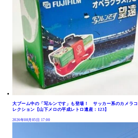
大ブーム中の「写ルンです」も登場！ サッカー系のカメラコ
レクション【山下メロの平成レトロ遺産：123】
2026年08月05日 17:00