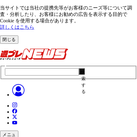
当サイトでは当社の提携先等がお客様のニーズ等について調
査・分析したり、お客様にお勧めの広告を表⽰する⽬的で
Cookie を使⽤する場合があります。
詳しくはこちら
閉じる
検
索
す
る
メニュ