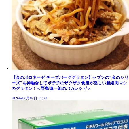
【金のボロネーゼ チーズバーググラタン】セブンの"金のシリ
ーズ"を神融合してポテチのザクザク食感が楽しい超絶肉マシ
のグラタン！＜野島慎一郎のバカレシピ＞
2026年08月07日 11:30