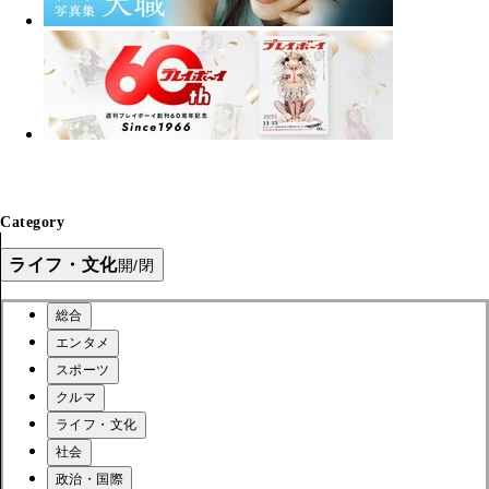
Category
ライフ・文化
開/閉
総合
エンタメ
スポーツ
クルマ
ライフ・文化
社会
政治・国際