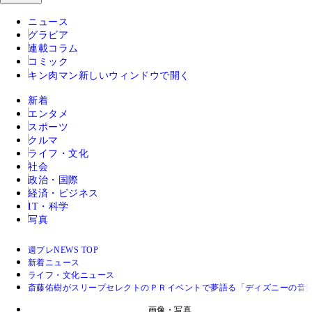
ニュース
グラビア
連載コラム
コミック
キン肉マン
新しいウィンドウで開く
新着
エンタメ
スポーツ
クルマ
ライフ・文化
社会
政治・国際
経済・ビジネス
IT・科学
写真
週プレNEWS TOP
新着ニュース
ライフ・文化ニュース
斎藤佑樹がスリープセレクトのＰＲイベントで夢語る「ディズニーの音
画像・写真