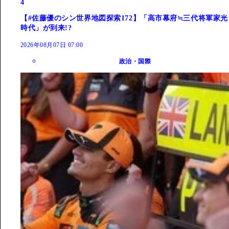
4
【#佐藤優のシン世界地図探索172】「高市幕府≒三代将軍家光
時代」が到来!?
2026年08月07日 07:00
政治・国際