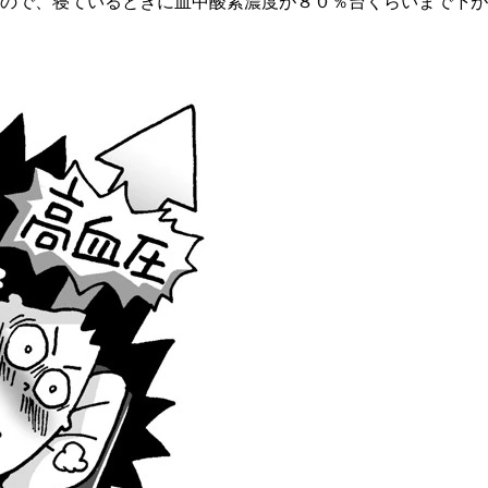
ので、寝ているときに血中酸素濃度が８０％台くらいまで下が