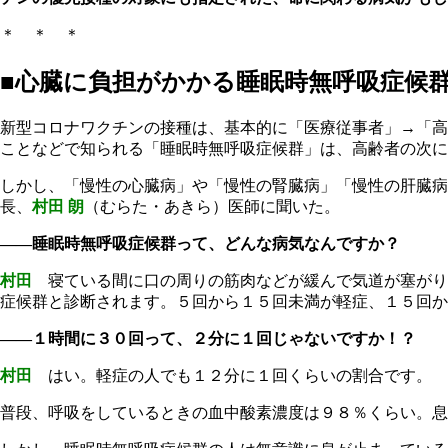
＊ ＊ ＊
■心臓に負担がかかる睡眠時無呼吸症候
新型コロナワクチンの接種は、基本的に「医療従事者」→「高
ことなどで知られる「睡眠時無呼吸症候群」は、高齢者の次に
しかし、「慢性の心臓病」や「慢性の腎臓病」「慢性の肝臓病
長、
村田 朗
（むらた・あきら）医師に聞いた。
――睡眠時無呼吸症候群って、どんな病気なんですか？
村田
寝ている間に口の周りの筋肉などが緩んで気道が塞がり
症候群と診断されます。５回から１５回未満が軽症、１５回か
――１時間に３０回って、２分に１回じゃないですか！？
村田
はい。軽症の人でも１２分に１回くらいの割合です。
普段、呼吸をしているときの血中酸素濃度は９８％くらい。息