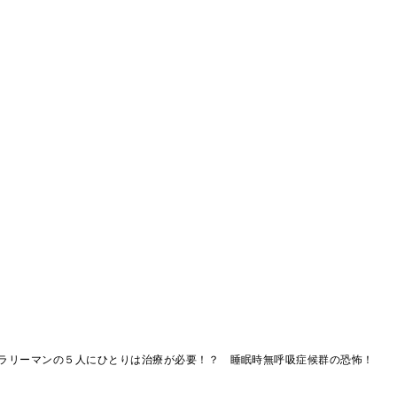
ラリーマンの５人にひとりは治療が必要！？ 睡眠時無呼吸症候群の恐怖！