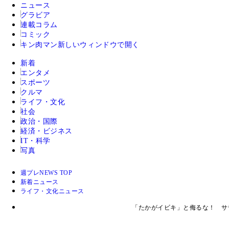
ニュース
グラビア
連載コラム
コミック
キン肉マン
新しいウィンドウで開く
新着
エンタメ
スポーツ
クルマ
ライフ・文化
社会
政治・国際
経済・ビジネス
IT・科学
写真
週プレNEWS TOP
新着ニュース
ライフ・文化ニュース
「たかがイビキ」と侮るな！ サ