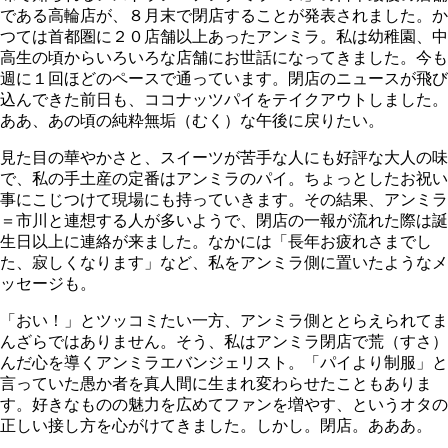
である高輪店が、８月末で閉店することが発表されました。か
つては首都圏に２０店舗以上あったアンミラ。私は幼稚園、中
高生の頃からいろいろな店舗にお世話になってきました。今も
週に１回ほどのペースで通っています。閉店のニュースが飛び
込んできた前日も、ココナッツパイをテイクアウトしました。
ああ、あの頃の純粋無垢（むく）な午後に戻りたい。
見た目の華やかさと、スイーツが苦手な人にも好評な大人の味
で、私の手土産の定番はアンミラのパイ。ちょっとしたお祝い
事にこじつけて現場にも持っていきます。その結果、アンミラ
＝市川と連想する人が多いようで、閉店の一報が流れた際は誕
生日以上に連絡が来ました。なかには「長年お疲れさまでし
た、寂しくなります」など、私をアンミラ側に置いたようなメ
ッセージも。
「おい！」とツッコミたい一方、アンミラ側ととらえられてま
んざらではありません。そう、私はアンミラ閉店で荒（すさ）
んだ心を導くアンミラエバンジェリスト。「パイより制服」と
言っていた愚か者を真人間に生まれ変わらせたこともありま
す。好きなものの魅力を広めてファンを増やす、というオタの
正しい接し方を心がけてきました。しかし。閉店。あああ。