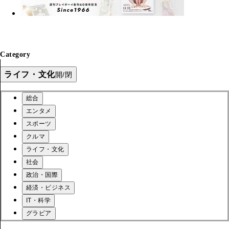
Category
ライフ・文化
開/閉
総合
エンタメ
スポーツ
クルマ
ライフ・文化
社会
政治・国際
経済・ビジネス
IT・科学
グラビア