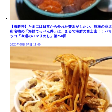
【海鮮丼】たまには日常から外れた贅沢がしたい。熱海の商店
街名物の「海鮮てっぺん丼」は、まるで海鮮の富士山！：パリ
ッコ『今週のハマりめし』第250回
2026年08月07日 11:40