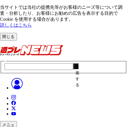
当サイトでは当社の提携先等がお客様のニーズ等について調
査・分析したり、お客様にお勧めの広告を表⽰する⽬的で
Cookie を使⽤する場合があります。
詳しくはこちら
閉じる
検
索
す
る
メニュ