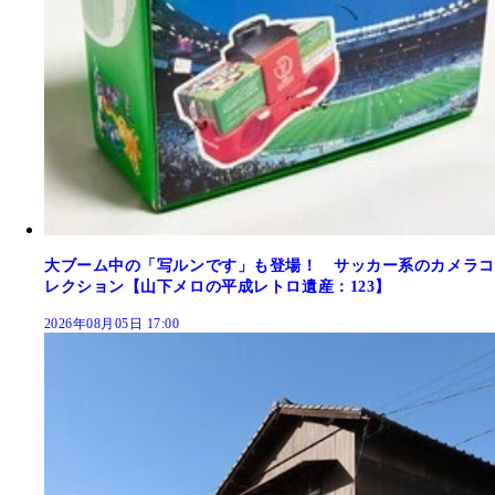
大ブーム中の「写ルンです」も登場！ サッカー系のカメラコ
レクション【山下メロの平成レトロ遺産：123】
2026年08月05日 17:00