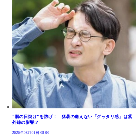
"脳の日焼け"を防げ！ 猛暑の癒えない「グッタリ感」は紫
外線の影響!?
2026年08月01日 08:00