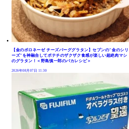
【金のボロネーゼ チーズバーググラタン】セブンの"金のシリ
ーズ"を神融合してポテチのザクザク食感が楽しい超絶肉マシ
のグラタン！＜野島慎一郎のバカレシピ＞
2026年08月07日 11:30