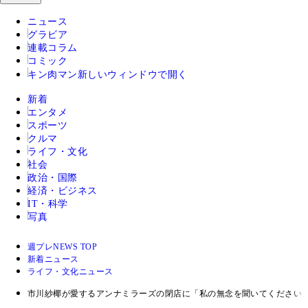
ニュース
グラビア
連載コラム
コミック
キン肉マン
新しいウィンドウで開く
新着
エンタメ
スポーツ
クルマ
ライフ・文化
社会
政治・国際
経済・ビジネス
IT・科学
写真
週プレNEWS TOP
新着ニュース
ライフ・文化ニュース
市川紗椰が愛するアンナミラーズの閉店に「私の無念を聞いてください