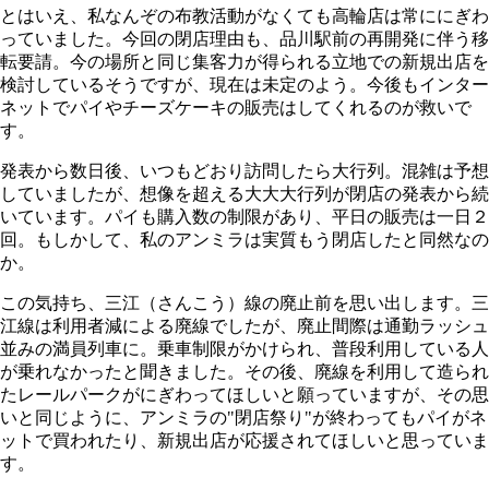
とはいえ、私なんぞの布教活動がなくても高輪店は常ににぎわ
っていました。今回の閉店理由も、品川駅前の再開発に伴う移
転要請。今の場所と同じ集客力が得られる立地での新規出店を
検討しているそうですが、現在は未定のよう。今後もインター
ネットでパイやチーズケーキの販売はしてくれるのが救いで
す。
発表から数日後、いつもどおり訪問したら大行列。混雑は予想
していましたが、想像を超える大大大行列が閉店の発表から続
いています。パイも購入数の制限があり、平日の販売は一日２
回。もしかして、私のアンミラは実質もう閉店したと同然なの
か。
この気持ち、三江（さんこう）線の廃止前を思い出します。三
江線は利用者減による廃線でしたが、廃止間際は通勤ラッシュ
並みの満員列車に。乗車制限がかけられ、普段利用している人
が乗れなかったと聞きました。その後、廃線を利用して造られ
たレールパークがにぎわってほしいと願っていますが、その思
いと同じように、アンミラの"閉店祭り"が終わってもパイがネ
ットで買われたり、新規出店が応援されてほしいと思っていま
す。