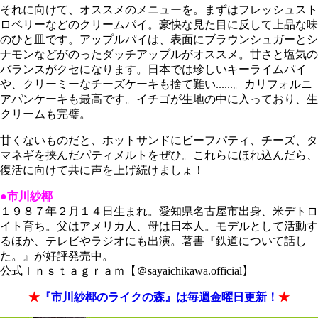
それに向けて、オススメのメニューを。まずはフレッシュスト
ロベリーなどのクリームパイ。豪快な見た目に反して上品な味
のひと皿です。アップルパイは、表面にブラウンシュガーとシ
ナモンなどがのったダッチアップルがオススメ。甘さと塩気の
バランスがクセになります。日本では珍しいキーライムパイ
や、クリーミーなチーズケーキも捨て難い......。カリフォルニ
アパンケーキも最高です。イチゴが生地の中に入っており、生
クリームも完璧。
甘くないものだと、ホットサンドにビーフパティ、チーズ、タ
マネギを挟んだパティメルトをぜひ。これらにほれ込んだら、
復活に向けて共に声を上げ続けましょ！
●市川紗椰
１９８７年２月１４日生まれ。愛知県名古屋市出身、米デトロ
イト育ち。父はアメリカ人、母は日本人。モデルとして活動す
るほか、テレビやラジオにも出演。著書『鉄道について話し
た。』が好評発売中。
公式Ｉｎｓｔａｇｒａｍ【＠sayaichikawa.official】
★
『市川紗椰のライクの森』は毎週金曜日更新！
★