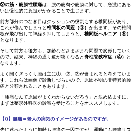
②の筋・筋膜性腰痛
は、腰の筋肉や筋膜に対して、急激にある
いは慢性的に負担がかかることで生じます。
前方部分のつなぎ目はクッションの役割もする椎間板があり、
これが傷んでしまうと
椎間板の問題（③）
が出ます。その椎間
板が飛び出して神経を押してしまうと、
椎間板ヘルニア（⑤）
となります。
そして前方も後方も、加齢などさまざまな問題で変形していく
ので、結果、神経の通り道が狭くなると
脊柱管狭窄症（④）
と
なります。
よく聞くぎっくり腰は主に①、②、③が含まれると考えていま
す。これらは画像で診断しづらいので、原因不明の非特異的腰
痛と分類されることもあります。
「腰痛なんて原因がよくわからないだろう」と決め込まずに、
まずは整形外科医の診察を受けることをオススメします。
【Q】腰痛＝老人の病気のイメージがあるのですが。
先に述べたように加齢も腰痛の一因ですが、運動にも腰痛リス