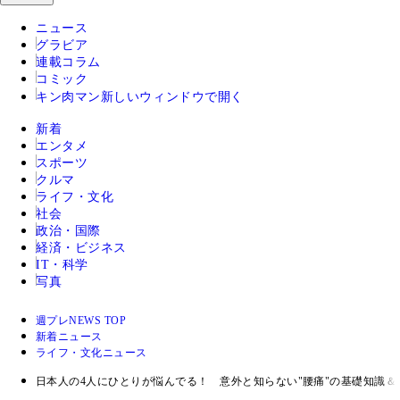
ニュース
グラビア
連載コラム
コミック
キン肉マン
新しいウィンドウで開く
新着
エンタメ
スポーツ
クルマ
ライフ・文化
社会
政治・国際
経済・ビジネス
IT・科学
写真
週プレNEWS TOP
新着ニュース
ライフ・文化ニュース
日本人の4人にひとりが悩んでる！ 意外と知らない"腰痛"の基礎知識＆