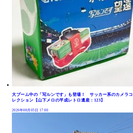
大ブーム中の「写ルンです」も登場！ サッカー系のカメラコ
レクション【山下メロの平成レトロ遺産：123】
2026年08月05日 17:00