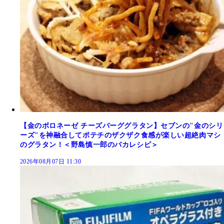
【金のボロネーゼ チーズバーググラタン】セブンの"金のシリ
ーズ"を神融合してポテチのザクザク食感が楽しい超絶肉マシ
のグラタン！＜野島慎一郎のバカレシピ＞
2026年08月07日 11:30