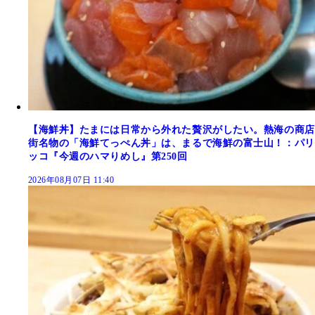
【海鮮丼】たまには日常から外れた贅沢がしたい。熱海の商店
街名物の「海鮮てっぺん丼」は、まるで海鮮の富士山！：パリ
ッコ『今週のハマりめし』第250回
2026年08月07日 11:40