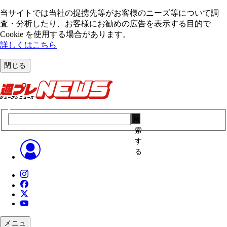
当サイトでは当社の提携先等がお客様のニーズ等について調
査・分析したり、お客様にお勧めの広告を表⽰する⽬的で
Cookie を使⽤する場合があります。
詳しくはこちら
閉じる
検
索
す
る
メニュ