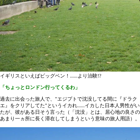
イギリスといえばビッグベン！......より治験!?
「ちょっとロンドン行ってくるわ」
過去に出会った旅人で、"エジプトで沈没してる間に『ドラク
エ』をクリアしてた"というイカれ......イカした日本人男性がい
たが、彼がある日そう言った（「沈没」とは、居心地の良さの
あまり一ヵ所に長く滞在してしまうという意味の旅人用語）。