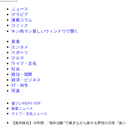
ニュース
グラビア
連載コラム
コミック
キン肉マン
新しいウィンドウで開く
新着
エンタメ
スポーツ
クルマ
ライフ・文化
社会
政治・国際
経済・ビジネス
IT・科学
写真
週プレNEWS TOP
新着ニュース
ライフ・文化ニュース
【海外移住】10年間、"海外治験"で稼ぎながら旅する男性の日常『旅人マ