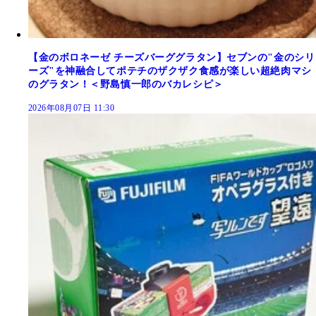
【金のボロネーゼ チーズバーググラタン】セブンの"金のシリ
ーズ"を神融合してポテチのザクザク食感が楽しい超絶肉マシ
のグラタン！＜野島慎一郎のバカレシピ＞
2026年08月07日 11:30