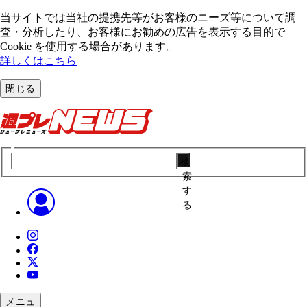
当サイトでは当社の提携先等がお客様のニーズ等について調
査・分析したり、お客様にお勧めの広告を表⽰する⽬的で
Cookie を使⽤する場合があります。
詳しくはこちら
閉じる
検
索
す
る
メニュ