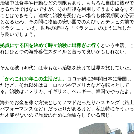
治験中は食事や行動などの制限もあり、もちろん自由に旅がで
きるわけではないですが、その前後を利用してうまく旅をする
ことはできそう。連続で治験を受けたい場合も休薬期間が必要
となるため、その間に物価の安い国でのんびりとテレビの前で
ドラク......、いえ、世界の街中を『ドラクエ』のように旅した
ら良いでしょう。
拠点にする国を決めて時々治験に出稼ぎに行く
という生活、こ
れはひとつの海外移住スタイルと言って良いかもしれない。
そんな彼（40代）は今もなお治験を続けて世界を旅していた。
「
かれこれ10年この生活だよ。
コロナ禍に2年間日本に帰国し
たけど、それ以外はヨーロッパやアメリカなどを転々として
る。治験はアメリカ、イギリス、ベルギー、韓国でやったよ。
海外でお金を稼ぐ方法としてノマドだったりバスキング（路上
パフォーマンスなど）だったりがあるけど、私は特にそういっ
た才能がないので旅費のために治験をしている感じ」