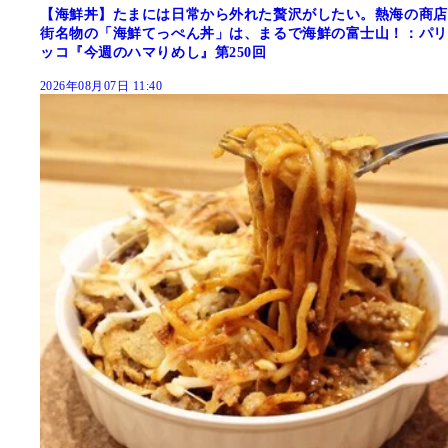
【海鮮丼】たまには日常から外れた贅沢がしたい。熱海の商店
街名物の「海鮮てっぺん丼」は、まるで海鮮の富士山！：パリ
ッコ『今週のハマりめし』第250回
2026年08月07日 11:40