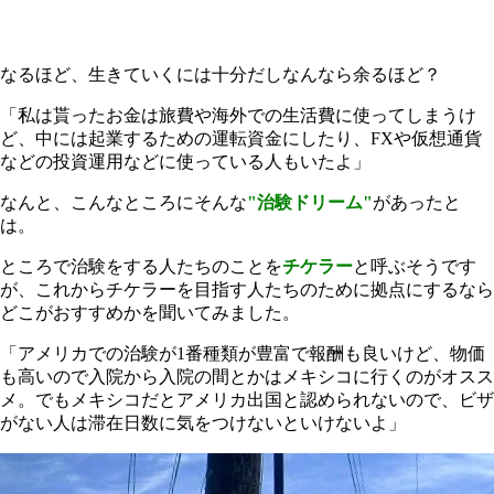
なるほど、生きていくには十分だしなんなら余るほど？
「私は貰ったお金は旅費や海外での生活費に使ってしまうけ
ど、中には起業するための運転資金にしたり、FXや仮想通貨
などの投資運用などに使っている人もいたよ」
なんと、こんなところにそんな
"治験ドリーム"
があったと
は。
ところで治験をする人たちのことを
チケラー
と呼ぶそうです
が、これからチケラーを目指す人たちのために拠点にするなら
どこがおすすめかを聞いてみました。
「アメリカでの治験が1番種類が豊富で報酬も良いけど、物価
も高いので入院から入院の間とかはメキシコに行くのがオスス
メ。でもメキシコだとアメリカ出国と認められないので、ビザ
がない人は滞在日数に気をつけないといけないよ」