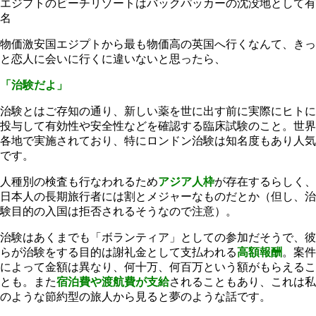
エジプトのビーチリゾートはバックパッカーの沈没地として有
名
物価激安国エジプトから最も物価高の英国へ行くなんて、きっ
と恋人に会いに行くに違いないと思ったら、
「治験だよ」
治験とはご存知の通り、新しい薬を世に出す前に実際にヒトに
投与して有効性や安全性などを確認する臨床試験のこと。世界
各地で実施されており、特にロンドン治験は知名度もあり人気
です。
人種別の検査も行なわれるため
アジア人枠
が存在するらしく、
日本人の長期旅行者には割とメジャーなものだとか（但し、治
験目的の入国は拒否されるそうなので注意）。
治験はあくまでも「ボランティア」としての参加だそうで、彼
らが治験をする目的は謝礼金として支払われる
高額報酬
。案件
によって金額は異なり、何十万、何百万という額がもらえるこ
とも。また
宿泊費や渡航費が支給
されることもあり、これは私
のような節約型の旅人から見ると夢のような話です。