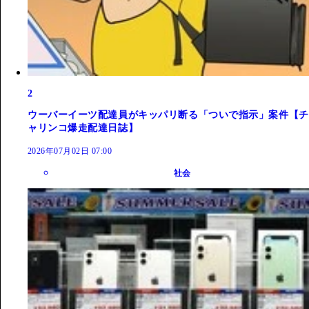
2
ウーバーイーツ配達員がキッパリ断る「ついで指示」案件【チ
ャリンコ爆走配達日誌】
2026年07月02日 07:00
社会