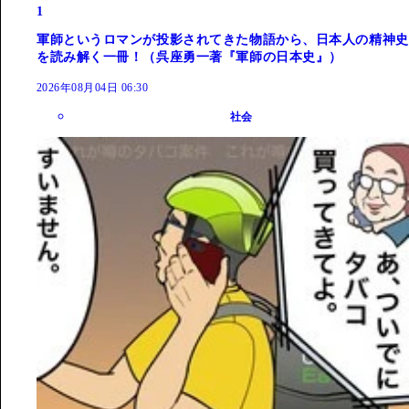
1
軍師というロマンが投影されてきた物語から、日本人の精神史
を読み解く一冊！（呉座勇一著『軍師の日本史』）
2026年08月04日 06:30
社会