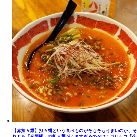
【赤担々麺】担々麺という食べものがそもそもうまいのか、そ
れとも「光陽楼」の担々麺がうますぎるのか!?：パリッコ『今