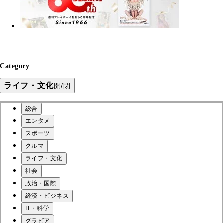
Category
ライフ・文化
開/閉
総合
エンタメ
スポーツ
クルマ
ライフ・文化
社会
政治・国際
経済・ビジネス
IT・科学
グラビア