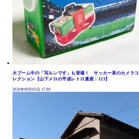
大ブーム中の「写ルンです」も登場！ サッカー系のカメラコ
レクション【山下メロの平成レトロ遺産：123】
2026年08月05日 17:00