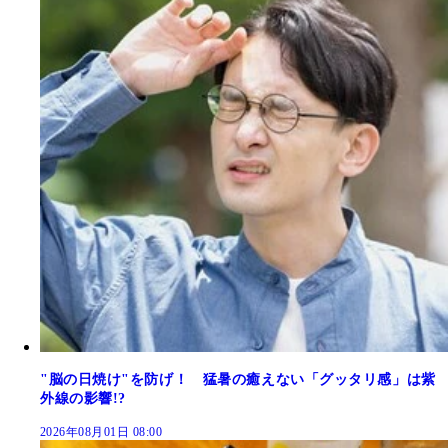
"脳の日焼け"を防げ！ 猛暑の癒えない「グッタリ感」は紫
外線の影響!?
2026年08月01日 08:00