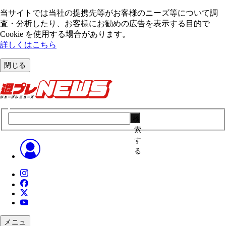
当サイトでは当社の提携先等がお客様のニーズ等について調
査・分析したり、お客様にお勧めの広告を表⽰する⽬的で
Cookie を使⽤する場合があります。
詳しくはこちら
閉じる
検
索
す
る
メニュ