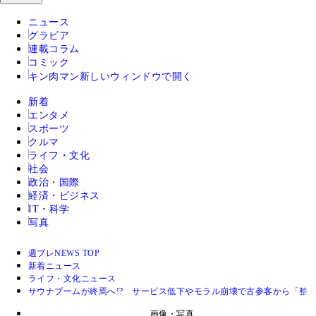
ニュース
グラビア
連載コラム
コミック
キン肉マン
新しいウィンドウで開く
新着
エンタメ
スポーツ
クルマ
ライフ・文化
社会
政治・国際
経済・ビジネス
IT・科学
写真
週プレNEWS TOP
新着ニュース
ライフ・文化ニュース
サウナブームが終焉へ!? サービス低下やモラル崩壊で古参客から「整
画像・写真