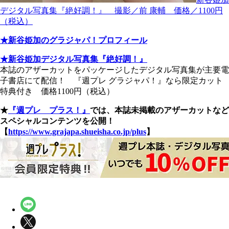
デジタル写真集『絶好調！』 撮影／前 康輔 価格／1100円
（税込）
★新谷姫加のグラジャパ！プロフィール
★新谷姫加デジタル写真集『絶好調！』
本誌のアザーカットをパッケージしたデジタル写真集が主要電
子書店にて配信！ 『週プレ グラジャパ！』なら限定カット
特典付き 価格1100円（税込）
★
『週プレ プラス！』
では、本誌未掲載のアザーカットなど
スペシャルコンテンツを公開！
【
https://www.grajapa.shueisha.co.jp/plus
】