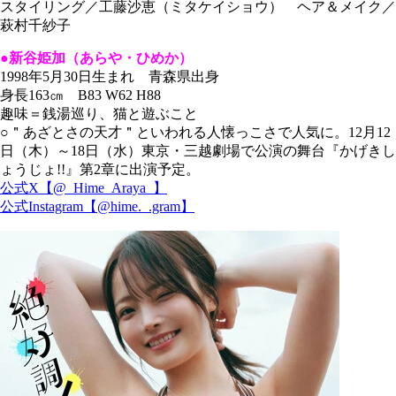
スタイリング／工藤沙恵（ミタケイショウ） ヘア＆メイク／
萩村千紗子
●新谷姫加（あらや・ひめか）
1998年5月30日生まれ 青森県出身
身長163㎝ B83 W62 H88
趣味＝銭湯巡り、猫と遊ぶこと
○＂あざとさの天才＂といわれる人懐っこさで人気に。12月12
日（木）～18日（水）東京・三越劇場で公演の舞台『かげきし
ょうじょ!!』第2章に出演予定。
公式X【@_Hime_Araya_】
公式Instagram【@hime._.gram】