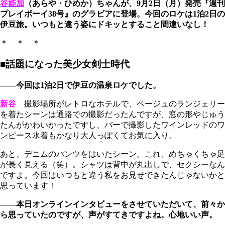
谷姫加
（あらや・ひめか）ちゃんが、9月2日（月）発売『週刊
プレイボーイ38号』のグラビアに登場。今回のロケは1泊2日の
伊豆旅。いつもと違う姿にドキッとすること間違いなし！
＊ ＊ ＊
■話題になった美少女剣士時代
――今回は1泊2日で伊豆の温泉ロケでした。
新谷
撮影場所がレトロなホテルで、ベージュのランジェリー
を着たシーンは通路での撮影だったんですが、窓の形やじゅう
たんがかわいかったですし、バーで撮影したワインレッドのワ
ンピース水着もかなり大人っぽくてお気に入り。
あと、デニムのパンツをはいたシーン。これ、めちゃくちゃ足
が長く見える（笑）。シャツは背中が丸出しで、セクシーなん
ですよ。今回はいつもと違う私をお見せできたんじゃないかと
思っています！
――本日オンラインインタビューをさせていただいて、前々か
ら思っていたのですが、声がすてきですよね。心地いい声。