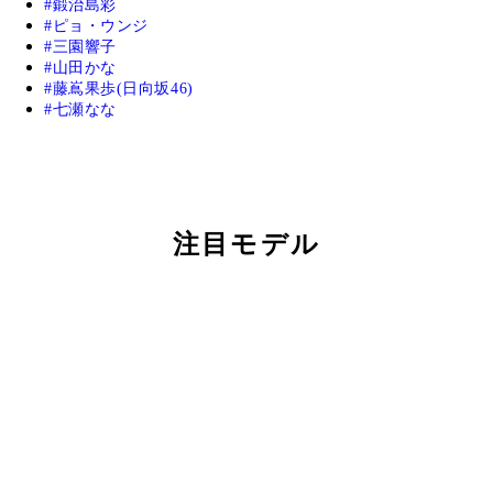
鍛治島彩
ピョ・ウンジ
三園響子
山田かな
藤嶌果歩(日向坂46)
七瀬なな
注目モデル