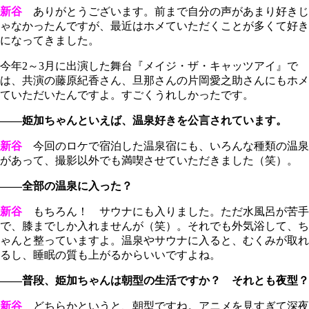
新谷
ありがとうございます。前まで自分の声があまり好きじ
ゃなかったんですが、最近はホメていただくことが多くて好き
になってきました。
今年2～3月に出演した舞台『メイジ・ザ・キャッツアイ』で
は、共演の藤原紀香さん、旦那さんの片岡愛之助さんにもホメ
ていただいたんですよ。すごくうれしかったです。
――姫加ちゃんといえば、温泉好きを公言されています。
新谷
今回のロケで宿泊した温泉宿にも、いろんな種類の温泉
があって、撮影以外でも満喫させていただきました（笑）。
――全部の温泉に入った？
新谷
もちろん！ サウナにも入りました。ただ水風呂が苦手
で、膝までしか入れませんが（笑）。それでも外気浴して、ち
ゃんと整っていますよ。温泉やサウナに入ると、むくみが取れ
るし、睡眠の質も上がるからいいですよね。
――普段、姫加ちゃんは朝型の生活ですか？ それとも夜型？
新谷
どちらかというと、朝型ですね。アニメを見すぎて深夜