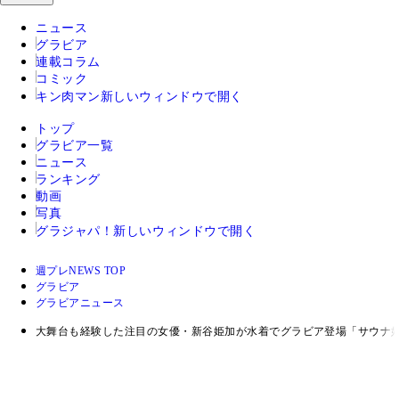
ニュース
グラビア
連載コラム
コミック
キン肉マン
新しいウィンドウで開く
トップ
グラビア一覧
ニュース
ランキング
動画
写真
グラジャパ！
新しいウィンドウで開く
週プレNEWS TOP
グラビア
グラビアニュース
大舞台も経験した注目の女優・新谷姫加が水着でグラビア登場「サウナ