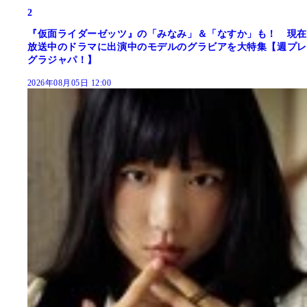
2
『仮面ライダーゼッツ』の「みなみ」＆「なすか」も！ 現在
放送中のドラマに出演中のモデルのグラビアを大特集【週プレ
グラジャパ！】
2026年08月05日 12:00