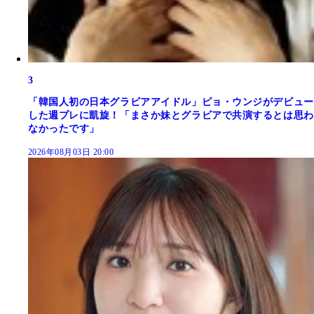
3
「韓国人初の日本グラビアアイドル」ピョ・ウンジがデビュー
した週プレに凱旋！「まさか妹とグラビアで共演するとは思わ
なかったです」
2026年08月03日 20:00