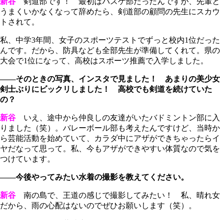
新谷
剣道部です！ 最初はバスケ部だったんですが、先輩と
うまくいかなくなって辞めたら、剣道部の顧問の先生にスカウ
トされて。
私、中学3年間、女子のスポーツテストでずっと校内1位だった
んです。だから、防具なども全部先生が準備してくれて。県の
大会で1位になって、高校はスポーツ推薦で入学しました。
――そのときの写真、インスタで見ました！ あまりの美少女
剣士ぶりにビックリしました！ 高校でも剣道を続けていた
の？
新谷
いえ、途中から仲良しの友達がいたバドミントン部に入
りました（笑）。バレーボール部も考えたんですけど、当時か
ら芸能活動を始めていて、カラダ中にアザができちゃったらイ
ヤだなって思って。私、今もアザができやすい体質なので気を
つけています。
――今後やってみたい水着の撮影を教えてください。
新谷
南の島で、王道の感じで撮影してみたい！ 私、晴れ女
だから、雨の心配はないのでぜひお願いします（笑）。