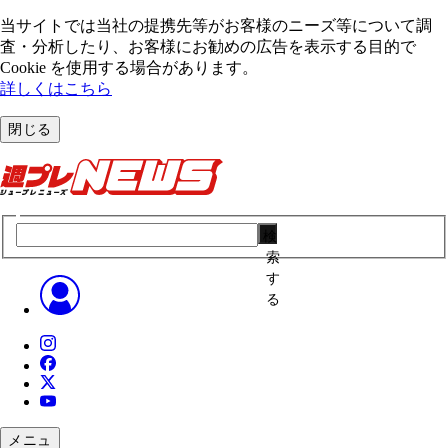
当サイトでは当社の提携先等がお客様のニーズ等について調
査・分析したり、お客様にお勧めの広告を表⽰する⽬的で
Cookie を使⽤する場合があります。
詳しくはこちら
閉じる
検
索
す
る
メニュ