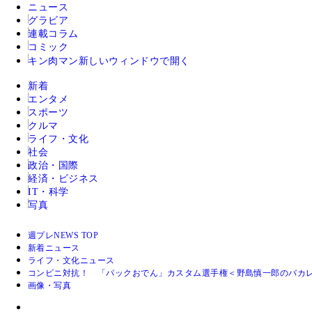
ニュース
グラビア
連載コラム
コミック
キン肉マン
新しいウィンドウで開く
新着
エンタメ
スポーツ
クルマ
ライフ・文化
社会
政治・国際
経済・ビジネス
IT・科学
写真
週プレNEWS TOP
新着ニュース
ライフ・文化ニュース
コンビニ対抗！ 「パックおでん」カスタム選手権＜野島慎一郎のバカ
画像・写真