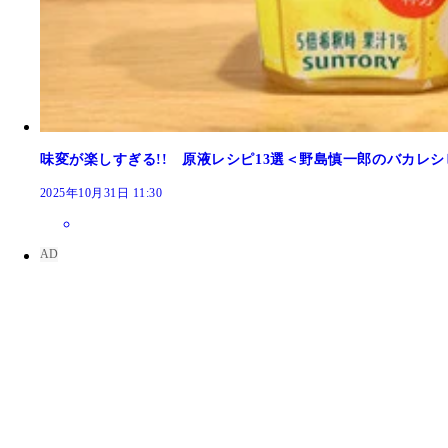
味変が楽しすぎる!! 原液レシピ13選＜野島慎一郎のバカレ
2025年10月31日 11:30
※セブン-イレブンは東日本版。西日本版と2～3