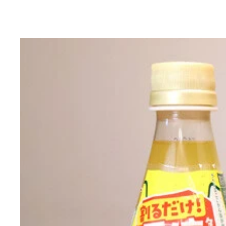
雪見だいふく
札幌生ラーメン 中太麺＋ラーメンスープ 濃厚味噌
じゅわっと肉汁 国産豚の大焼売（ファミマル）
粗びき肉とふわっとした皮がだしをよく吸い、圧倒
かまぼこがおでんに合うのは言わずもがな。練り込
あっさり若鶏むね肉のからあげクンなら、おでんの
コロッケそばがあるんだから、コロッケおでんだっ
プレーンなハンバーグを入れても問題ないが、大根
ささみチーズカツ（セブンプレミアム）
甘酢系のタレとだしの組み合わせは好みが分かれそ
カップヌードル チリトマト
先にスープだけを入れるとピリ辛トマトおでん風に
おでんをある程度食べたら味噌スープとゆでた中華
余っただしに冷凍うどんを入れて再加熱。麺がほぐ
おでんのデザートなら雪見だいふく一択。冷めただ
キーマカレー＋うどん（ファミマル）
和風おろしソースの直火焼ハンバーグ（セブンプレ
からあげクン（ローソン）