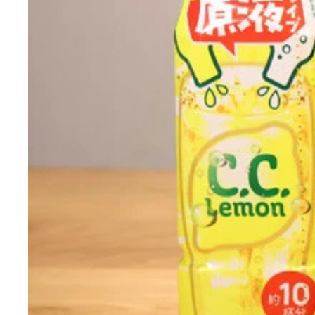
独創的なバカレシピを続々と開発している野島慎一
たんぱく質7.8g チーズかまぼこ4種のチーズ（ファ