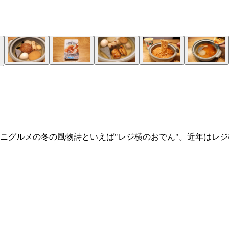
ニグルメの冬の風物詩といえば"レジ横のおでん"。近年はレ