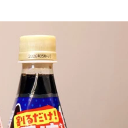
もOK！
富なのもうれしい
ろ入れると楽しい！
のがオススメだ
生まれる！
てパーフェクト！
マトラーメンに！
を足してもウマい！
ク深いカレーうどんに！
ウマさに進化！