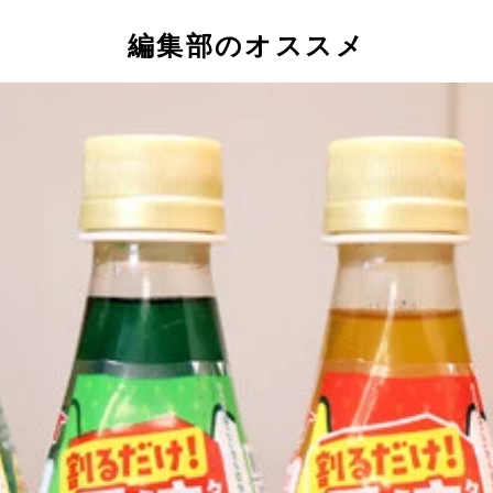
編集部のオススメ
（セブンプレミアム）
的な一体感が出る。レンチン後に入れても、そのまま煮込んで
まれたチーズが熱でとろけておいしさ倍増！ たんぱく質が豊
だしとも相性抜群。フレーバーごとの違いも出るので、いろい
てアリ！ 崩れやすいのが気になる人は、だしをかけて食べる
はおでんの定番。大根おろしがだしと混ざることで味に深みが
うだが、ささみ＋チーズ＋大葉の組み合わせはおでんの具とし
味変可能。シメで麺を入れ、軽く煮込んで食べると絶品和風ト
麺を投入。味噌ラーメンと味噌おでんのいいとこ取り。バター
れたらレンチン済みのレトルトキーマカレーを入れるだけ。コ
しを軽くかけるとほのかな塩気が甘みを引き立て、オシャレな
ミアム）