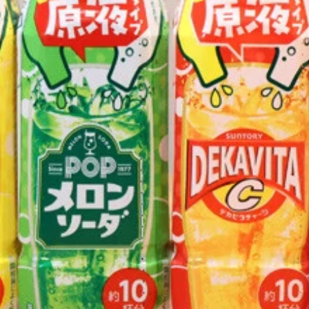
郎氏
ミマル）