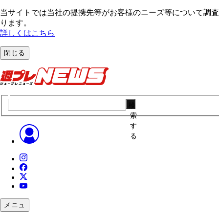
当サイトでは当社の提携先等がお客様のニーズ等について調査・
ります。
詳しくはこちら
閉じる
検
索
す
る
メニュ