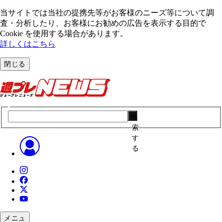
当サイトでは当社の提携先等がお客様のニーズ等について調
査・分析したり、お客様にお勧めの広告を表⽰する⽬的で
Cookie を使⽤する場合があります。
詳しくはこちら
閉じる
検
索
す
る
メニュ