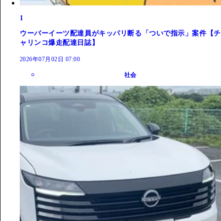
1
ウーバーイーツ配達員がキッパリ断る「ついで指示」案件【チ
ャリンコ爆走配達日誌】
2026年07月02日 07:00
社会