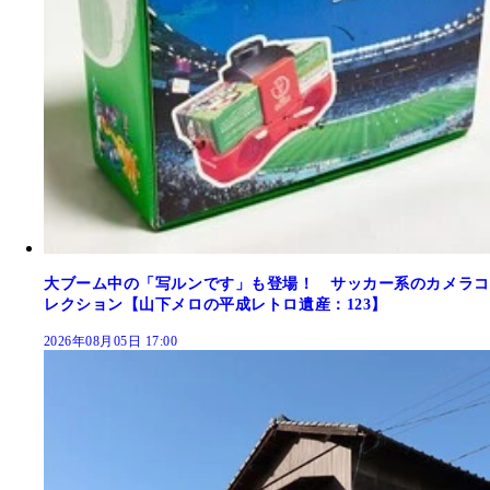
大ブーム中の「写ルンです」も登場！ サッカー系のカメラコ
レクション【山下メロの平成レトロ遺産：123】
2026年08月05日 17:00