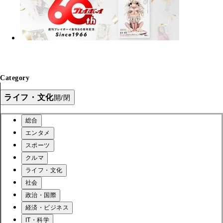
Category
ライフ・文化
開/閉
総合
エンタメ
スポーツ
クルマ
ライフ・文化
社会
政治・国際
経済・ビジネス
IT・科学