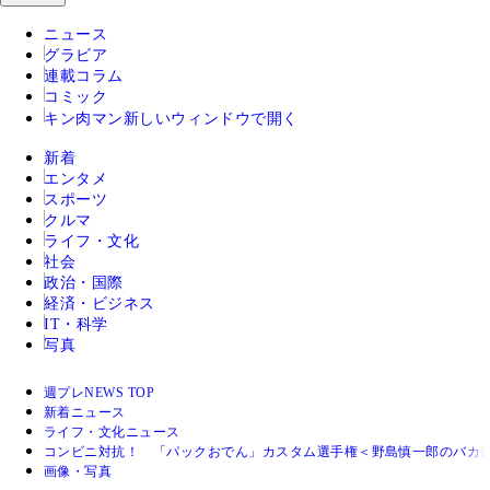
ニュース
グラビア
連載コラム
コミック
キン肉マン
新しいウィンドウで開く
新着
エンタメ
スポーツ
クルマ
ライフ・文化
社会
政治・国際
経済・ビジネス
IT・科学
写真
週プレNEWS TOP
新着ニュース
ライフ・文化ニュース
コンビニ対抗！ 「パックおでん」カスタム選手権＜野島慎一郎のバカ
画像・写真