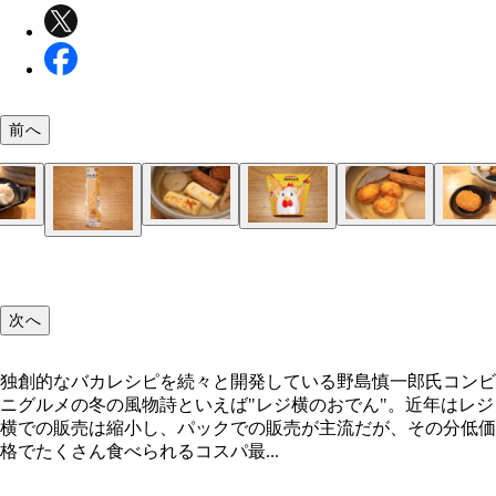
前へ
雪見だいふく
札幌生ラーメン 中太麺＋ラーメンスープ 濃厚味噌
じゅわっと肉汁 国産豚の大焼売（ファミマル）
粗びき肉とふわっとした皮がだしをよく吸い、圧倒
かまぼこがおでんに合うのは言わずもがな。練り込
あっさり若鶏むね肉のからあげクンなら、おでんの
コロッケそばがあるんだから、コロッケおでんだっ
プレーンなハンバーグを入れても問題ないが、大根
ささみチーズカツ（セブンプレミアム）
甘酢系のタレとだしの組み合わせは好みが分かれそ
カップヌードル チリトマト
先にスープだけを入れるとピリ辛トマトおでん風に
おでんをある程度食べたら味噌スープとゆでた中華
余っただしに冷凍うどんを入れて再加熱。麺がほぐ
おでんのデザートなら雪見だいふく一択。冷めただ
キーマカレー＋うどん（ファミマル）
ンプレミアム）
和風おろしソースの直火焼ハンバーグ（セブンプレ
からあげクン（ローソン）
一体感が出る。レンチン後に入れても、そのまま煮
たチーズが熱でとろけておいしさ倍増！ たんぱく
とも相性抜群。フレーバーごとの違いも出るので、
リ！ 崩れやすいのが気になる人は、だしをかけて
でんの定番。大根おろしがだしと混ざることで味に
が、ささみ＋チーズ＋大葉の組み合わせはおでんの
可能。シメで麺を入れ、軽く煮込んで食べると絶品
投入。味噌ラーメンと味噌おでんのいいとこ取り。
らレンチン済みのレトルトキーマカレーを入れるだ
軽くかけるとほのかな塩気が甘みを引き立て、オシ
ム）
でもOK！
豊富なのもうれしい
いろ入れると楽しい！
るのがオススメだ
が生まれる！
してパーフェクト！
トマトラーメンに！
ーを足してもウマい！
コク深いカレーうどんに！
なウマさに進化！
独創的なバカレシピを続々と開発している野島慎一
たんぱく質7.8g チーズかまぼこ4種のチーズ（ファ
次へ
ル）
独創的なバカレシピを続々と開発している野島慎一郎氏コンビ
ニグルメの冬の風物詩といえば"レジ横のおでん"。近年はレジ
横での販売は縮小し、パックでの販売が主流だが、その分低価
格でたくさん食べられるコスパ最...