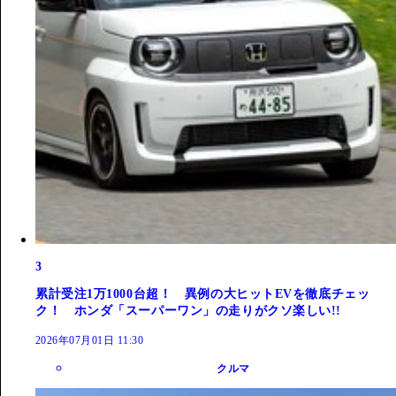
3
累計受注1万1000台超！ 異例の大ヒットEVを徹底チェッ
ク！ ホンダ「スーパーワン」の走りがクソ楽しい!!
2026年07月01日 11:30
クルマ