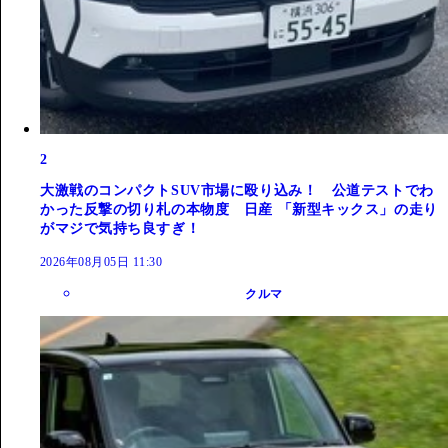
2
大激戦のコンパクトSUV市場に殴り込み！ 公道テストでわ
かった反撃の切り札の本物度 日産 「新型キックス」の走り
がマジで気持ち良すぎ！
2026年08月05日 11:30
クルマ