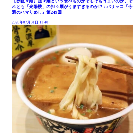
【赤担々麺】担々麺という食べものがそもそもうまいのか、そ
れとも「光陽楼」の担々麺がうますぎるのか!?：パリッコ『今
週のハマりめし』第249回
2026年07月31日 11:40