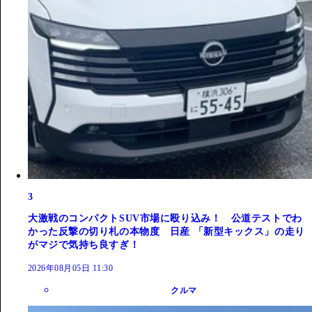
3
大激戦のコンパクトSUV市場に殴り込み！ 公道テストでわ
かった反撃の切り札の本物度 日産 「新型キックス」の走り
がマジで気持ち良すぎ！
2026年08月05日 11:30
クルマ