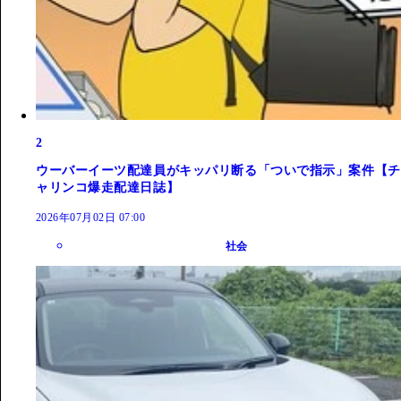
2
ウーバーイーツ配達員がキッパリ断る「ついで指示」案件【チ
ャリンコ爆走配達日誌】
2026年07月02日 07:00
社会