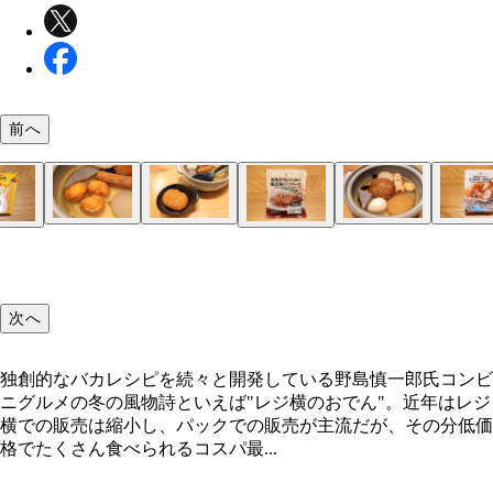
前へ
雪見だいふく
札幌生ラーメン 中太麺＋ラーメンスープ 濃厚味噌
じゅわっと肉汁 国産豚の大焼売（ファミマル）
粗びき肉とふわっとした皮がだしをよく吸い、圧倒
かまぼこがおでんに合うのは言わずもがな。練り込
あっさり若鶏むね肉のからあげクンなら、おでんの
コロッケそばがあるんだから、コロッケおでんだっ
プレーンなハンバーグを入れても問題ないが、大根
ささみチーズカツ（セブンプレミアム）
甘酢系のタレとだしの組み合わせは好みが分かれそ
カップヌードル チリトマト
先にスープだけを入れるとピリ辛トマトおでん風に
おでんをある程度食べたら味噌スープとゆでた中華
余っただしに冷凍うどんを入れて再加熱。麺がほぐ
おでんのデザートなら雪見だいふく一択。冷めただ
キーマカレー＋うどん（ファミマル）
ンプレミアム）
和風おろしソースの直火焼ハンバーグ（セブンプレ
からあげクン（ローソン）
一体感が出る。レンチン後に入れても、そのまま煮
たチーズが熱でとろけておいしさ倍増！ たんぱく
とも相性抜群。フレーバーごとの違いも出るので、
リ！ 崩れやすいのが気になる人は、だしをかけて
でんの定番。大根おろしがだしと混ざることで味に
が、ささみ＋チーズ＋大葉の組み合わせはおでんの
可能。シメで麺を入れ、軽く煮込んで食べると絶品
投入。味噌ラーメンと味噌おでんのいいとこ取り。
らレンチン済みのレトルトキーマカレーを入れるだ
軽くかけるとほのかな塩気が甘みを引き立て、オシ
ム）
でもOK！
豊富なのもうれしい
いろ入れると楽しい！
るのがオススメだ
が生まれる！
してパーフェクト！
トマトラーメンに！
ーを足してもウマい！
コク深いカレーうどんに！
なウマさに進化！
独創的なバカレシピを続々と開発している野島慎一
たんぱく質7.8g チーズかまぼこ4種のチーズ（ファ
次へ
ル）
独創的なバカレシピを続々と開発している野島慎一郎氏コンビ
ニグルメの冬の風物詩といえば"レジ横のおでん"。近年はレジ
横での販売は縮小し、パックでの販売が主流だが、その分低価
格でたくさん食べられるコスパ最...