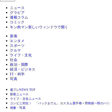
ニュース
グラビア
連載コラム
コミック
キン肉マン
新しいウィンドウで開く
新着
エンタメ
スポーツ
クルマ
ライフ・文化
社会
政治・国際
経済・ビジネス
IT・科学
写真
週プレNEWS TOP
新着ニュース
ライフ・文化ニュース
コンビニ対抗！ 「パックおでん」カスタム選手権＜野島慎一郎のバカ
画像・写真