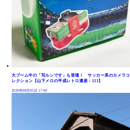
大ブーム中の「写ルンです」も登場！ サッカー系のカメラコ
レクション【山下メロの平成レトロ遺産：123】
2026年08月05日 17:00