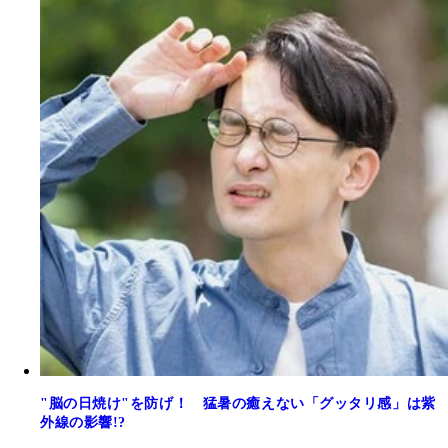
"脳の日焼け"を防げ！ 猛暑の癒えない「グッタリ感」は紫
外線の影響!?