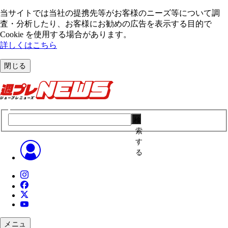
当サイトでは当社の提携先等がお客様のニーズ等について調
査・分析したり、お客様にお勧めの広告を表⽰する⽬的で
Cookie を使⽤する場合があります。
詳しくはこちら
閉じる
検
索
す
る
メニュ