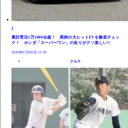
5
累計受注1万1000台超！ 異例の大ヒットEVを徹底チェッ
ク！ ホンダ「スーパーワン」の走りがクソ楽しい!!
2026年07月01日 11:30
クルマ