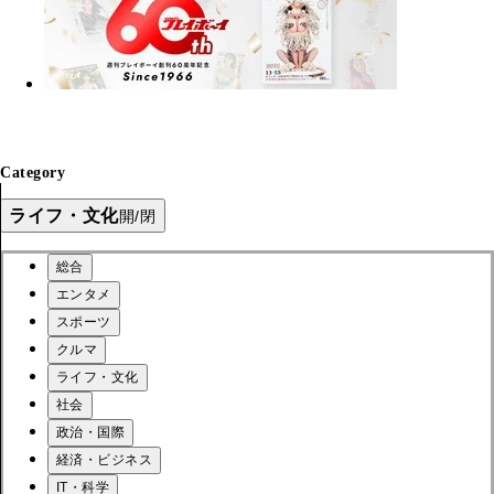
Category
ライフ・文化
開/閉
総合
エンタメ
スポーツ
クルマ
ライフ・文化
社会
政治・国際
経済・ビジネス
IT・科学