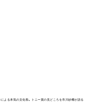
ロによる本気の文化祭〟トニー賞の見どころを市川紗椰が語る