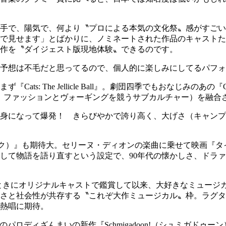
手で、陽気で、何より〝プロによる本気の文化祭〟感がすごい
で見せます」とばかりに、ノミネートされた作品のキャストた
作を〝ダイジェスト版現地体験〟できるのです。
賞予想は不毛だと思ってるので、個人的に楽しみにしてるパフ
s: The Jellicle Ball』。劇団四季でもおなじみのあの
た、ファッションとヴォーギングを競うサブカルチャー）を融合
身になって爆発！ きらびやかで誇り高く、大げさ（キャンプ
イタニーク）』も期待大。セリーヌ・ディオンの楽曲に乗せて映画
して物語を語り直すという設定で、90年代の懐かしさ、ドラ
生のときにオリジナルキャストで鑑賞して以来、大好きなミュージ
さと社会性が共存する〝これぞ大作ミュージカル〟枠。ラグタ
熱唱に期待。
ュージカルのパロディざんまいの新作『Schmigadoon!（シュミ