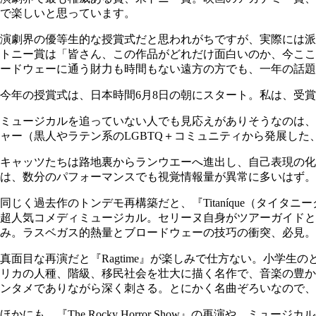
で楽しいと思っています。
演劇界の優等生的な授賞式だと思われがちですが、実際には派
トニー賞は「皆さん、この作品がどれだけ面白いのか、今ここ
ードウェーに通う財力も時間もない遠方の方でも、一年の話題
今年の授賞式は、日本時間6月8日の朝にスタート。私は、受
ミュージカルを追っていない人でも見応えがありそうなのは、まず『Cat
ャー（黒人やラテン系のLGBTQ＋コミュニティから発展し
キャッツたちは路地裏からランウエーへ進出し、自己表現の化
は、数分のパフォーマンスでも視覚情報量が異常に多いはず。
同じく過去作のトンデモ再構築だと、『Titaníque（タ
超人気コメディミュージカル。セリーヌ自身がツアーガイドと
み。ラスベガス的熱量とブロードウェーの技巧の衝突、必見。
真面目な再演だと『Ragtime』が楽しみで仕方ない。小学
リカの人種、階級、移民社会を壮大に描く名作で、音楽の豊か
ンタメでありながら深く刺さる。とにかく名曲ぞろいなので、
ほかにも、『The Rocky Horror Show』の再演や、ミ