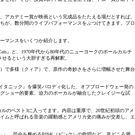
。アカデミー賞が映画という完成品をたたえる場だとすれば、
ちが、数分間のライブパフォーマンスをぶつけてきます。ブロ
ォーマンスをいくつか紹介します。
『Cats』と、1970年代から80年代のニューヨークのボールカルチ
させるという大胆すぎる再解釈。
）で多様（クィア）で、原作の奇妙さをさらに増幅させた舞台
『タイタニック』を爆笑パロディ化した、オフブロードウェー発の
ァグショー的要素、迫力のボーカルが融合したクレイジーな試
カルのベスト3に入ってます。内容は重厚で、20世紀初頭のアメ
イムと呼ばれる音楽の躍動感とアメリカ史の痛みが交差し、エ
ガドゥーン）』、司会を務めるP!NK（ピンク）の歌唱など、見どころ満