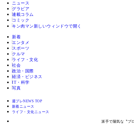
ニュース
グラビア
連載コラム
コミック
キン肉マン
新しいウィンドウで開く
新着
エンタメ
スポーツ
クルマ
ライフ・文化
社会
政治・国際
経済・ビジネス
IT・科学
写真
週プレNEWS TOP
新着ニュース
ライフ・文化ニュース
派手で陽気な〝プ