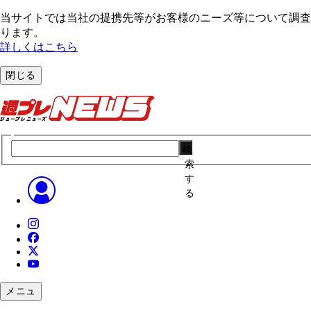
当サイトでは当社の提携先等がお客様のニーズ等について調査・
ります。
詳しくはこちら
閉じる
検
索
す
る
メニュ