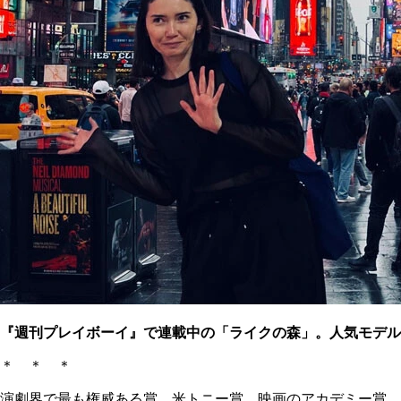
『週刊プレイボーイ』で連載中の「ライクの森」。人気モデル
＊ ＊ ＊
演劇界で最も権威ある賞、米トニー賞。映画のアカデミー賞、