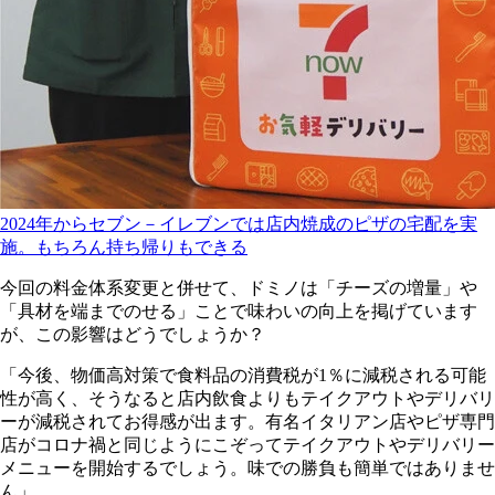
2024年からセブン－イレブンでは店内焼成のピザの宅配を実
施。もちろん持ち帰りもできる
今回の料金体系変更と併せて、ドミノは「チーズの増量」や
「具材を端までのせる」ことで味わいの向上を掲げています
が、この影響はどうでしょうか？
「今後、物価高対策で食料品の消費税が1％に減税される可能
性が高く、そうなると店内飲食よりもテイクアウトやデリバリ
ーが減税されてお得感が出ます。有名イタリアン店やピザ専門
店がコロナ禍と同じようにこぞってテイクアウトやデリバリー
メニューを開始するでしょう。味での勝負も簡単ではありませ
ん」