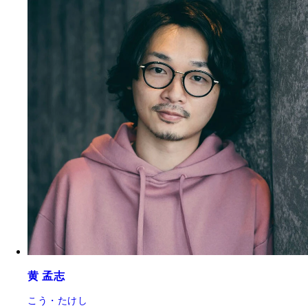
黄 孟志
こう・たけし