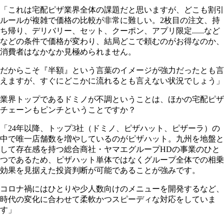
「これは宅配ピザ業界全体の課題だと思いますが、どこも割引
ルールが複雑で価格の比較が非常に難しい。2枚目の注文、持
ち帰り、デリバリー、セット、クーポン、アプリ限定......など
などの条件で価格が変わり、結局どこで頼むのがお得なのか、
消費者はなかなか見極められません。
だからこそ『半額』という言葉のイメージが強力だったとも言
えますが、すぐにどこかに流れるとも言えない状況でしょう」
業界トップであるドミノが不調ということは、ほかの宅配ピザ
チェーンもピンチということですか？
「24年以降、トップ3社（ドミノ、ピザハット、ピザーラ）の
中で唯一店舗数を増やしているのがピザハット。九州を地盤と
して存在感を持つ総合商社・ヤマエグループHDの事業のひと
つであるため、ピザハット単体ではなくグループ全体での相乗
効果を見据えた投資判断が可能であることが強みです。
コロナ禍にはひとりや少人数向けのメニューを開発するなど、
時代の変化に合わせて柔軟かつスピーディな対応をしていま
す」