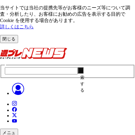
当サイトでは当社の提携先等がお客様のニーズ等について調
査・分析したり、お客様にお勧めの広告を表⽰する⽬的で
Cookie を使⽤する場合があります。
詳しくはこちら
閉じる
検
索
す
る
メニュ