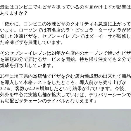
最近はコンビニでもピザを扱っているのを見かけますが影響は
ありますか？
「確かに、コンビニの冷凍ピザのクオリティも急速に上がって
います。ローソンでは有名店のラ・ピッコラ・ターヴォラが監
修した冷凍ピザを、セブン－イレブンではダ・イーサが監修し
た冷凍ピザを展開しています。
そのセブン－イレブンは24年から店内のオーブンで焼いたピザ
を最短20分で届けるサービスを開始。持ち帰り注文でも２分で
焼成を打ち出しています。
25年に埼玉県内29店舗でピザを含む店内焼成型の出来たて商品
を導入して本格テストをしたところ、導入前から売り上げが
3.2％、客数が4.2％増加したという結果が出ています。今後、
郊外を中心に実施店舗が拡大していけば、デリバリーシーンで
も宅配ピザチェーンのライバルとなりえます」