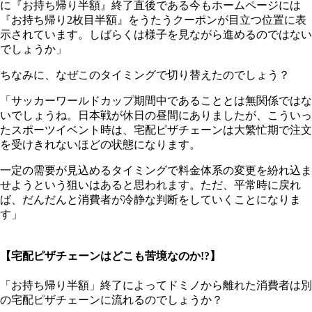
に『お持ち帰り半額』終了直後である今もホームページには
『お持ち帰り2枚目半額』をうたうクーポンが目立つ位置に表
示されています。しばらくは様子を見ながら進めるのではない
でしょうか」
ちなみに、なぜこのタイミングで切り替えたのでしょう？
「サッカーワールドカップ期間中であることとは無関係ではな
いでしょうね。日本戦が休日の昼間にありましたが、こういっ
たスポーツイベント時は、宅配ピザチェーンは大繁忙期で注文
を受けきれないほどの状態になります。
一定の需要が見込めるタイミングで料金体系の変更を紛れ込ま
せようという狙いはあると思われます。ただ、平常時に戻れ
ば、だんだんと消費者が冷静な判断をしていくことになりま
す」
【宅配ピザチェーンはどこも苦境なのか!?】
「お持ち帰り半額」終了によってドミノから離れた消費者は別
の宅配ピザチェーンに流れるのでしょうか？