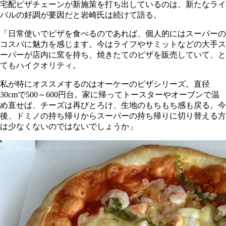
宅配ピザチェーンが新施策を打ち出しているのは、新たなライ
バルの好調が要因だと岩崎氏は続けて語る。
「日常使いでピザを食べるのであれば、個人的にはスーパーの
コスパに魅力を感じます。今はライフやサミットなどの大手ス
ーパーが店内に窯を持ち、焼きたてのピザを販売していて、と
てもハイクオリティ。
私が特にオススメするのはオーケーのピザシリーズ。直径
30cmで500～600円台。家に帰ってトースターやオーブンで温
め直せば、チーズは再びとろけ、生地のもちもち感も戻る。今
後、ドミノの持ち帰りからスーパーの持ち帰りに切り替える方
は少なくないのではないでしょうか」