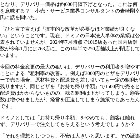
となり、デリバリー価格は約600円値下げとなった。これは何
を意味する？ 小売・サービス業界コンサルタントの岩崎剛幸
氏に話を聞いた。
「ひと言で言えば『抜本的な改革が必要なほど業績が良くな
い』ということです。現在、ドミノの日本法人単体の業績は公
表されていませんが、2024年7月時点で1015店あった国内店舗
数が今年1月には763店に。この1年半で250店舗以上が閉店して
います。
今回の料金変更の最大の狙いは、デリバリーの利用者を増やす
ことによる〝粗利率の改善〟。例えば3000円のピザをデリバリ
ーで売る場合、原材料費と配送費を差し引いても一定の粗利が
残りますが、同じピザを『お持ち帰り半額』で1500円で売ると
配送費はかからないものの、残る粗利は下がってしまう。顧客
数は増やせましたが、経営を圧迫してしまう施策でもあったん
です」
ドミノとしては「お持ち帰り半額」をやめても、顧客は離れ
ず、デリバリーで注文してもらえるという考えでしょうか？
「それを理想としつつも、不安は大きいと思います。その証拠