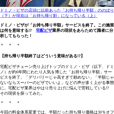
ドミノ・ピザの店頭に以前あった「お持ち帰り半額」ののぼり
（下）が現在は「お持ち帰り割」になっている（上）
ドミノ・ピザが「お持ち帰り半額」サービスを終了。この施策
は何を意味する!?
宅配ピザ
業界の現状をあらためて識者に分
析してもらった！
＊ ＊ ＊
【持ち帰り半額終了はどういう意味がある!?】
宅配ピザチェーン売り上げトップのドミノ・ピザ（以下、ドミ
ノ）が約6年間にわたり人気を博した「お持ち帰り半額」サー
ビスを終了。「デリバリーじゃ高すぎて頼めない」「半額じゃ
ないならスーパーのピザでいいよ」などの声が多く上がる事態
に。宅配ピザ業界はやはり売り上げに悩んで苦戦している!?
その現状を探ってみた。
＊ ＊ ＊
今回の料金体系変更では、半額だった持ち帰り価格は30％オフ