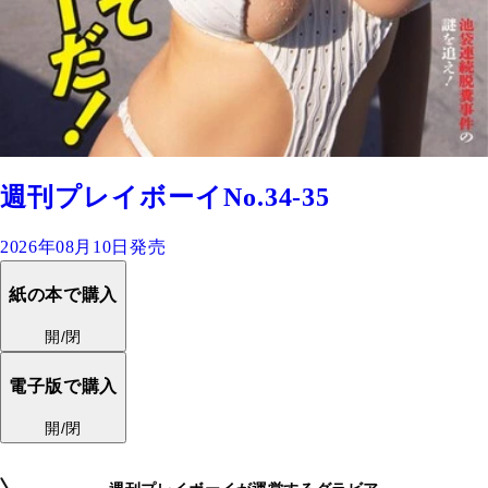
週刊プレイボーイNo.34-35
2026年08月10日発売
紙の本で購入
開/閉
電子版で購入
開/閉