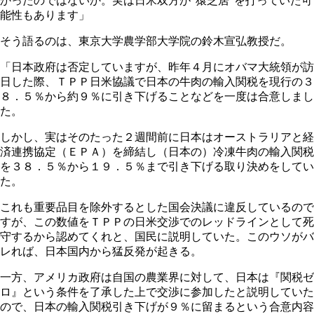
かったのではないか。実は日米双方が“猿芝居”を打っていた可
能性もあります」
そう語るのは、東京大学農学部大学院の鈴木宣弘教授だ。
「日本政府は否定していますが、昨年４月にオバマ大統領が訪
日した際、ＴＰＰ日米協議で日本の牛肉の輸入関税を現行の３
８．５％から約９％に引き下げることなどを一度は合意しまし
た。
しかし、実はそのたった２週間前に日本はオーストラリアと経
済連携協定（ＥＰＡ）を締結し（日本の）冷凍牛肉の輸入関税
を３８．５％から１９．５％まで引き下げる取り決めをしてい
た。
これも重要品目を除外するとした国会決議に違反しているので
すが、この数値をＴＰＰの日米交渉でのレッドラインとして死
守するから認めてくれと、国民に説明していた。このウソがバ
レれば、日本国内から猛反発が起きる。
一方、アメリカ政府は自国の農業界に対して、日本は『関税ゼ
ロ』という条件を了承した上で交渉に参加したと説明していた
ので、日本の輸入関税引き下げが９％に留まるという合意内容