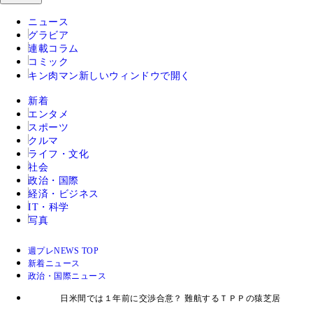
ニュース
グラビア
連載コラム
コミック
キン肉マン
新しいウィンドウで開く
新着
エンタメ
スポーツ
クルマ
ライフ・文化
社会
政治・国際
経済・ビジネス
IT・科学
写真
週プレNEWS TOP
新着ニュース
政治・国際ニュース
日米間では１年前に交渉合意？ 難航するＴＰＰの猿芝居