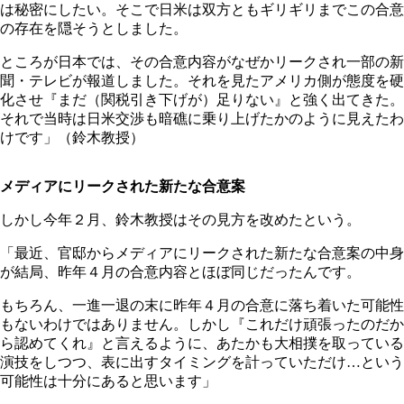
は秘密にしたい。そこで日米は双方ともギリギリまでこの合意
の存在を隠そうとしました。
ところが日本では、その合意内容がなぜかリークされ一部の新
聞・テレビが報道しました。それを見たアメリカ側が態度を硬
化させ『まだ（関税引き下げが）足りない』と強く出てきた。
それで当時は日米交渉も暗礁に乗り上げたかのように見えたわ
けです」（鈴木教授）
メディアにリークされた新たな合意案
しかし今年２月、鈴木教授はその見方を改めたという。
「最近、官邸からメディアにリークされた新たな合意案の中身
が結局、昨年４月の合意内容とほぼ同じだったんです。
もちろん、一進一退の末に昨年４月の合意に落ち着いた可能性
もないわけではありません。しかし『これだけ頑張ったのだか
ら認めてくれ』と言えるように、あたかも大相撲を取っている
演技をしつつ、表に出すタイミングを計っていただけ…という
可能性は十分にあると思います」