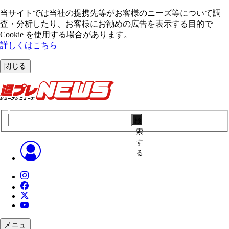
当サイトでは当社の提携先等がお客様のニーズ等について調
査・分析したり、お客様にお勧めの広告を表⽰する⽬的で
Cookie を使⽤する場合があります。
詳しくはこちら
閉じる
検
索
す
る
メニュ