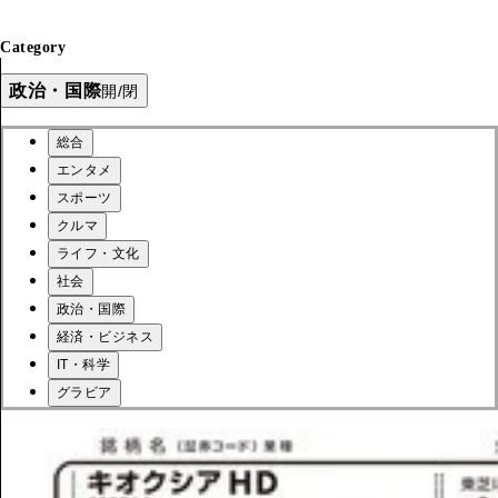
Category
政治・国際
開/閉
総合
エンタメ
スポーツ
クルマ
ライフ・文化
社会
政治・国際
経済・ビジネス
IT・科学
グラビア