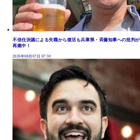
不信任決議による失職から復活も兵庫県・斉藤知事への批判が
再燃中！
2026年08月07日 07:30