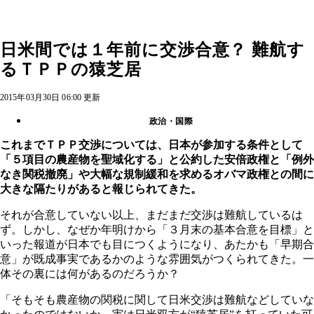
日米間では１年前に交渉合意？ 難航す
るＴＰＰの猿芝居
2015年03月30日 06:00 更新
政治・国際
これまでＴＰＰ交渉については、日本が参加する条件として
「５項目の農産物を聖域化する」と公約した安倍政権と「例外
なき関税撤廃」や大幅な規制緩和を求めるオバマ政権との間に
大きな隔たりがあると報じられてきた。
それが合意していない以上、まだまだ交渉は難航しているは
ず。しかし、なぜか年明けから「３月末の基本合意を目標」と
いった報道が日本でも目につくようになり、あたかも「早期合
意」が既成事実であるかのような雰囲気がつくられてきた。一
体その裏には何があるのだろうか？
「そもそも農産物の関税に関して日米交渉は難航などしていな