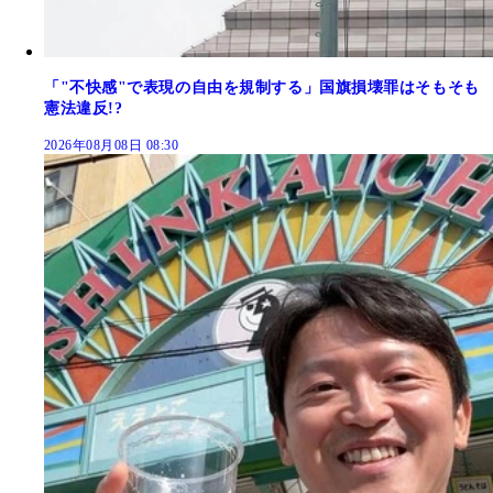
「"不快感"で表現の自由を規制する」国旗損壊罪はそもそも
憲法違反!?
2026年08月08日 08:30