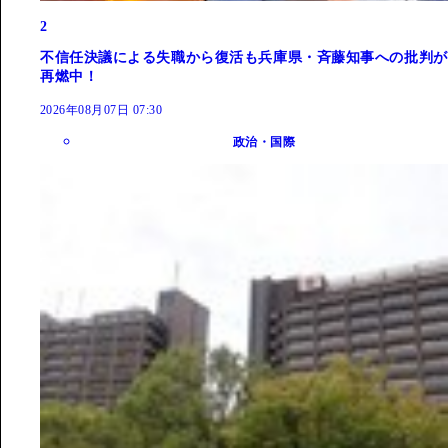
2
不信任決議による失職から復活も兵庫県・斉藤知事への批判が
再燃中！
2026年08月07日 07:30
政治・国際