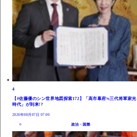
4
【#佐藤優のシン世界地図探索172】「高市幕府≒三代将軍家光
時代」が到来!?
2026年08月07日 07:00
政治・国際