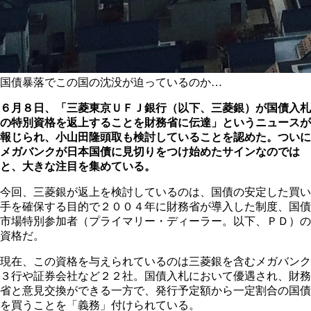
国債暴落でこの国の沈没が迫っているのか…
６月８日、「三菱東京ＵＦＪ銀行（以下、三菱銀）が国債入札
の特別資格を返上することを財務省に伝達」というニュースが
報じられ、小山田隆頭取も検討していることを認めた。ついに
メガバンクが日本国債に見切りをつけ始めたサインなのでは
と、大きな注目を集めている。
今回、三菱銀が返上を検討しているのは、国債の安定した買い
手を確保する目的で２００４年に財務省が導入した制度、国債
市場特別参加者（プライマリー・ディーラー。以下、ＰＤ）の
資格だ。
現在、この資格を与えられているのは三菱銀を含むメガバンク
３行や証券会社など２２社。国債入札において優遇され、財務
省と意見交換ができる一方で、発行予定額から一定割合の国債
を買うことを「義務」付けられている。