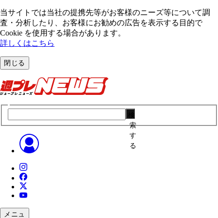
当サイトでは当社の提携先等がお客様のニーズ等について調
査・分析したり、お客様にお勧めの広告を表⽰する⽬的で
Cookie を使⽤する場合があります。
詳しくはこちら
閉じる
検
索
す
る
メニュ