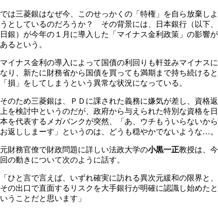
では三菱銀はなぜ今、このせっかくの「特権」を自ら放棄しよ
うとしているのだろうか？ その背景には、日本銀行（以下、
日銀）が今年の１月に導入した「マイナス金利政策」の影響が
あるという。
マイナス金利の導入によって国債の利回りも軒並みマイナスに
なり、新たに財務省から国債を買っても満期まで持ち続けると
「損」をしてしまうという異常な状況になっている。
そのため三菱銀は、ＰＤに課された義務に嫌気が差し、資格返
上を検討中というのだが、政府から与えられた特別な資格を日
本を代表するメガバンクが突然、「あ、ウチもういらないから
お返ししまーす」というのは、どうも穏やかでないような…。
元財務官僚で財政問題に詳しい法政大学の
小黒一正
教授は、今
回の動きについて次のように話す。
「ひと言で言えば、いずれ確実に訪れる異次元緩和の限界と、
その出口で直面するリスクを大手銀行が明確に認識し始めたと
いうことだと思います」