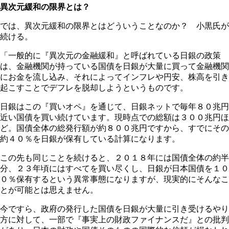
異次元緩和の限界とは？
では、異次元緩和の限界とはどういうことなのか？ 小黒氏が
続ける。
「一般的に『異次元の金融緩和』と呼ばれている日銀の政策
は、金融機関が持っている国債を日銀が大量に買って金融機関
にお金を流し込み、それによってインフレや円安、株高を引き
起こすことでデフレを脱却しようというものです。
日銀はこの『買いオペ』を通じて、日銀ネットで毎年８０兆円
近い国債を買い続けています。現時点での総額は３００兆円ほ
ど。国債全体の総発行額が約８００兆円ですから、すでにその
約４０％を日銀が保有している計算になります。
この先も同じことを続けると、２０１８年には国債全体の約半
分、２３年頃にはすべてを買い尽くし、日銀が日本国債を１０
０％保有するという異常事態になりますが、現実的にそんなこ
とが可能とは思えません。
今ですら、政府の発行した国債を日銀が大量に引き受けるやり
方に対して、一部で『事実上の財政ファイナンスだ』との批判