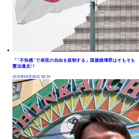
「"不快感"で表現の自由を規制する」国旗損壊罪はそもそも
憲法違反!?
2026年08月08日 08:30