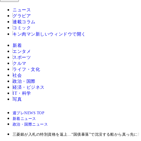
ニュース
グラビア
連載コラム
コミック
キン肉マン
新しいウィンドウで開く
新着
エンタメ
スポーツ
クルマ
ライフ・文化
社会
政治・国際
経済・ビジネス
IT・科学
写真
週プレNEWS TOP
新着ニュース
政治・国際ニュース
三菱銀が入札の特別資格を返上…“国債暴落”で沈没する船から真っ先に