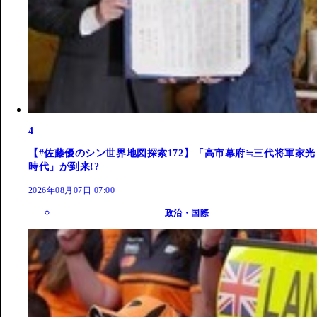
4
【#佐藤優のシン世界地図探索172】「高市幕府≒三代将軍家光
時代」が到来!?
2026年08月07日 07:00
政治・国際