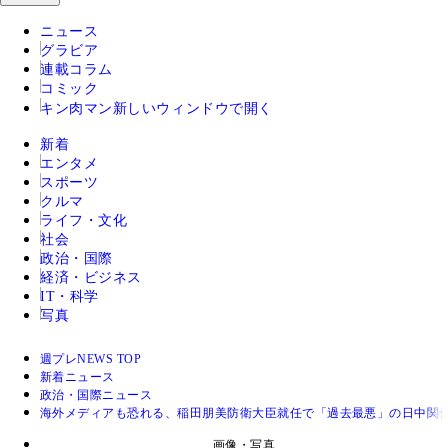
ニュース
グラビア
連載コラム
コミック
キン肉マン
新しいウィンドウで開く
新着
エンタメ
スポーツ
クルマ
ライフ・文化
社会
政治・国際
経済・ビジネス
IT・科学
写真
週プレNEWS TOP
新着ニュース
政治・国際ニュース
海外メディアも恐れる、稲田朋美防衛大臣就任で「過去最悪」の日中関
画像・写真