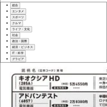
総合
エンタメ
スポーツ
クルマ
ライフ・文化
社会
政治・国際
経済・ビジネス
IT・科学
グラビア