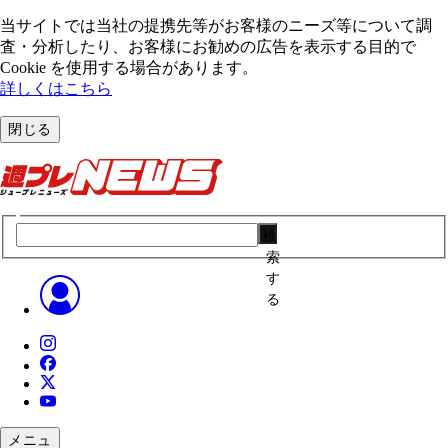
当サイトでは当社の提携先等がお客様のニーズ等について調
査・分析したり、お客様にお勧めの広告を表⽰する⽬的で
Cookie を使⽤する場合があります。
詳しくはこちら
閉じる
検
索
す
る
メニュ