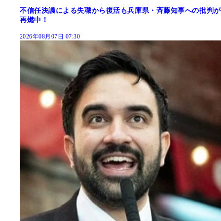
不信任決議による失職から復活も兵庫県・斉藤知事への批判が
再燃中！
2026年08月07日 07:30