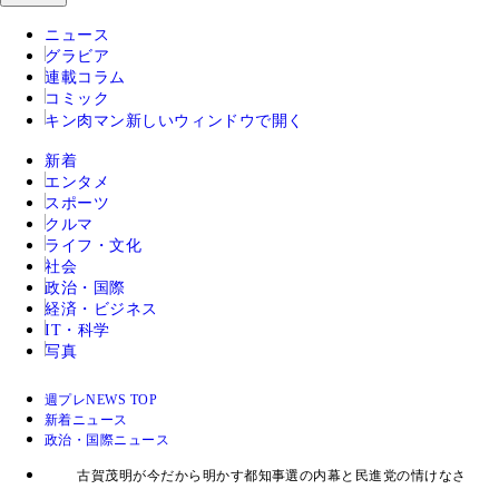
ニュース
グラビア
連載コラム
コミック
キン肉マン
新しいウィンドウで開く
新着
エンタメ
スポーツ
クルマ
ライフ・文化
社会
政治・国際
経済・ビジネス
IT・科学
写真
週プレNEWS TOP
新着ニュース
政治・国際ニュース
古賀茂明が今だから明かす都知事選の内幕と民進党の情けなさ