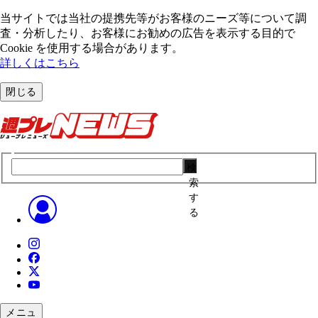
当サイトでは当社の提携先等がお客様のニーズ等について調
査・分析したり、お客様にお勧めの広告を表⽰する⽬的で
Cookie を使⽤する場合があります。
詳しくはこちら
閉じる
検
索
す
る
メニュ