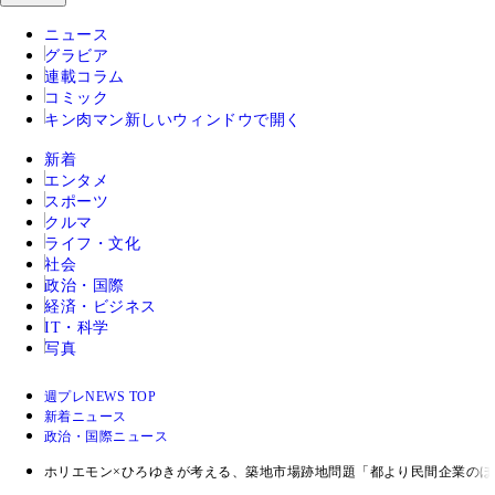
ニュース
グラビア
連載コラム
コミック
キン肉マン
新しいウィンドウで開く
新着
エンタメ
スポーツ
クルマ
ライフ・文化
社会
政治・国際
経済・ビジネス
IT・科学
写真
週プレNEWS TOP
新着ニュース
政治・国際ニュース
ホリエモン×ひろゆきが考える、築地市場跡地問題「都より民間企業の