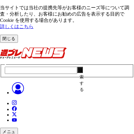
当サイトでは当社の提携先等がお客様のニーズ等について調
査・分析したり、お客様にお勧めの広告を表⽰する⽬的で
Cookie を使⽤する場合があります。
詳しくはこちら
閉じる
検
索
す
る
メニュ