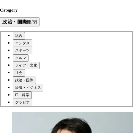
Category
政治・国際
開/閉
総合
エンタメ
スポーツ
クルマ
ライフ・文化
社会
政治・国際
経済・ビジネス
IT・科学
グラビア