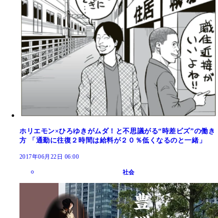
ホリエモン×ひろゆきがムダ！と不思議がる“時差ビズ”の働き
方 「通勤に往復２時間は給料が２０％低くなるのと一緒」
2017年06月22日 06:00
社会