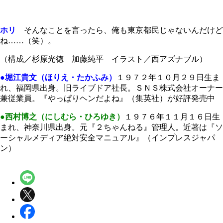
ホリ
そんなことを言ったら、俺も東京都民じゃないんだけど
ね……（笑）。
（構成／杉原光徳 加藤純平 イラスト／西アズナブル）
●堀江貴文（ほりえ・たかふみ）
１９７２年１０月２９日生ま
れ、福岡県出身。旧ライブドア社長。ＳＮＳ株式会社オーナー
兼従業員。『やっぱりヘンだよね』（集英社）が好評発売中
●西村博之（にしむら・ひろゆき）
１９７６年１１月１６日生
まれ、神奈川県出身。元『２ちゃんねる』管理人。近著は『ソ
ーシャルメディア絶対安全マニュアル』（インプレスジャパ
ン）