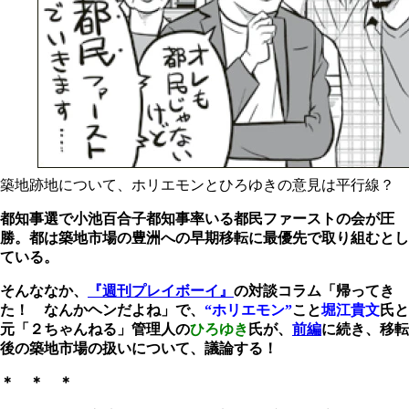
築地跡地について、ホリエモンとひろゆきの意見は平行線？
都知事選で小池百合子都知事率いる都民ファーストの会が圧
勝。都は築地市場の豊洲への早期移転に最優先で取り組むとし
ている。
そんななか、
『週刊プレイボーイ』
の対談コラム「帰ってき
た！ なんかヘンだよね」で
、
“ホリエモン”
こと
堀江貴文
氏と
元「２ちゃんねる」管理人の
ひろゆき
氏が、
前編
に続き、移転
後の築地市場の扱いについて、議論する！
＊ ＊ ＊