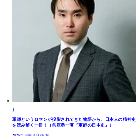
1
軍師というロマンが投影されてきた物語から、日本人の精神史
を読み解く一冊！（呉座勇一著『軍師の日本史』）
2026年08月04日 06:30