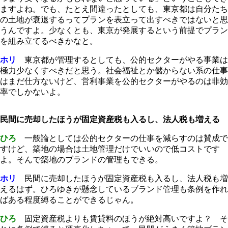
ますよね。でも、たとえ間違ったとしても、東京都は自分たち
の土地が衰退するってプランを表立って出すべきではないと思
うんですよ。少なくとも、東京が発展するという前提でプラン
を組み立てるべきかなと。
ホリ
東京都が管理するとしても、公的セクターがやる事業は
極力少なくすべきだと思う。社会福祉とか儲からない系の仕事
はまだ仕方ないけど、営利事業を公的セクターがやるのは非効
率でしかないよ。
民間に売却したほうが固定資産税も入るし、法人税も増える
ひろ
一般論としては公的セクターの仕事を減らすのは賛成で
すけど、築地の場合は土地管理だけでいいので低コストです
よ。そんで築地のブランドの管理もできる。
ホリ
民間に売却したほうが固定資産税も入るし、法人税も増
えるはず。ひろゆきが懸念しているブランド管理も条例を作れ
ばある程度縛ることができるじゃん。
ひろ
固定資産税よりも賃貸料のほうが絶対高いですよ？ そ