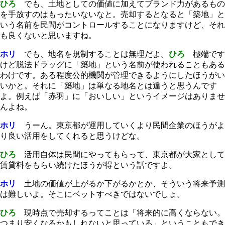
ひろ
でも、土地としての価値に加えてブランド力があるもの
を手放すのはもったいないなと。売却するとなると「築地」と
いう名前を民間がコントロールすることになりますけど、それ
も良くないと思いますね。
ホリ
でも、地名を規制することは無理だよ。
ひろ
極端です
けど脱法ドラッグに「築地」という名前が使われることもある
わけです。ある程度公的機関が管理できるようにしたほうがい
いかと。それに「築地」は単なる地名とは違うと思うんです
よ。例えば「赤羽」に「おいしい」というイメージはありませ
んよね。
ホリ
うーん。東京都が運用していくより民間企業のほうがよ
り良い活用をしてくれると思うけどな。
ひろ
活用自体は民間にやってもらって、東京都が大家として
賃貸料をもらい続けたほうが得という話ですよ。
ホリ
土地の価値が上がるか下がるかとか、そういう将来予測
は難しいよ。そこにベットすべきではないでしょ。
ひろ
現時点で売却するってことは「将来的に高くならない。
つまり安くなるかもしれないと思っている」ということもでき