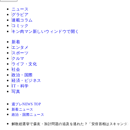
ニュース
グラビア
連載コラム
コミック
キン肉マン
新しいウィンドウで開く
新着
エンタメ
スポーツ
クルマ
ライフ・文化
社会
政治・国際
経済・ビジネス
IT・科学
写真
週プレNEWS TOP
新着ニュース
政治・国際ニュース
解散総選挙で森友・加計問題の追及を逃れた？「安倍首相はスキャンダ