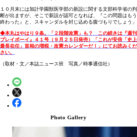
１０月末には加計学園獣医学部の新設に関する文部科学省の判
断が出ますが、そこで新設が認可となれば、『この問題はもう
終わった』と、スキャンダルを封じ込める腹づもりでしょう」
◆本丸はやはり９条。「２段階改憲」も？ この続きは『週刊
プレイボーイ』４１号（９月２５日発売）「これが安倍「史上
最長在任」首相の増税・改憲カレンダーだ！」にてお読みくだ
さい。
（取材・文／本誌ニュース班 写真／時事通信社）
Photo Gallery