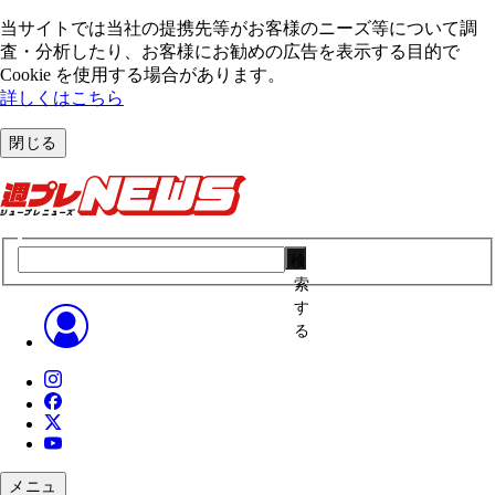
当サイトでは当社の提携先等がお客様のニーズ等について調
査・分析したり、お客様にお勧めの広告を表⽰する⽬的で
Cookie を使⽤する場合があります。
詳しくはこちら
閉じる
検
索
す
る
メニュ