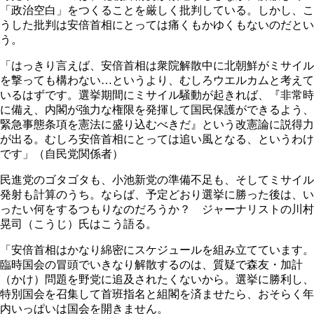
「政治空白」をつくることを厳しく批判している。しかし、こ
うした批判は安倍首相にとっては痛くもかゆくもないのだとい
う。
「はっきり言えば、安倍首相は衆院解散中に北朝鮮がミサイル
を撃っても構わない…というより、むしろウエルカムと考えて
いるはずです。選挙期間にミサイル騒動が起きれば、『非常時
に備え、内閣が強力な権限を発揮して国民保護ができるよう、
緊急事態条項を憲法に盛り込むべきだ』という改憲論に説得力
が出る。むしろ安倍首相にとっては追い風となる、というわけ
です」（自民党関係者）
民進党のゴタゴタも、小池新党の準備不足も、そしてミサイル
発射も計算のうち。ならば、予定どおり選挙に勝った後は、い
ったい何をするつもりなのだろうか？ ジャーナリストの川村
晃司（こうじ）氏はこう語る。
「安倍首相はかなり綿密にスケジュールを組み立てています。
臨時国会の冒頭でいきなり解散するのは、質疑で森友・加計
（かけ）問題を野党に追及されたくないから。選挙に勝利し、
特別国会を召集して首班指名と組閣を済ませたら、おそらく年
内いっぱいは国会を開きません。