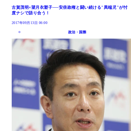
古賀茂明×望月衣塑子──安倍政権と闘い続ける"異端児"が忖
度ナシで語り合う！
2017年09月13日 06:00
政治・国際