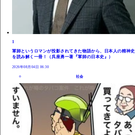
1
軍師というロマンが投影されてきた物語から、日本人の精神史
を読み解く一冊！（呉座勇一著『軍師の日本史』）
2026年08月04日 06:30
社会