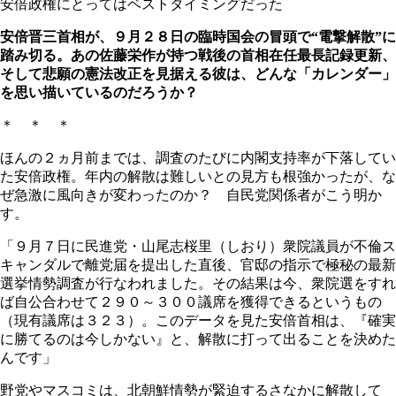
安倍政権にとってはベストタイミングだった
安倍晋三首相が、９月２８日の臨時国会の冒頭で“電撃解散”に
踏み切る。あの佐藤栄作が持つ戦後の首相在任最長記録更新、
そして悲願の憲法改正を見据える彼は、どんな「カレンダー」
を思い描いているのだろうか？
＊ ＊ ＊
ほんの２ヵ月前までは、調査のたびに内閣支持率が下落してい
た安倍政権。年内の解散は難しいとの見方も根強かったが、な
ぜ急激に風向きが変わったのか？ 自民党関係者がこう明か
す。
「９月７日に民進党・山尾志桜里（しおり）衆院議員が不倫ス
キャンダルで離党届を提出した直後、官邸の指示で極秘の最新
選挙情勢調査が行なわれました。その結果は今、衆院選をすれ
ば自公合わせて２９０～３００議席を獲得できるというもの
（現有議席は３２３）。このデータを見た安倍首相は、『確実
に勝てるのは今しかない』と、解散に打って出ることを決めた
んです」
野党やマスコミは、北朝鮮情勢が緊迫するさなかに解散して