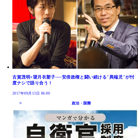
古賀茂明×望月衣塑子──安倍政権と闘い続ける"異端児"が忖
度ナシで語り合う！
2017年09月13日 06:00
政治・国際