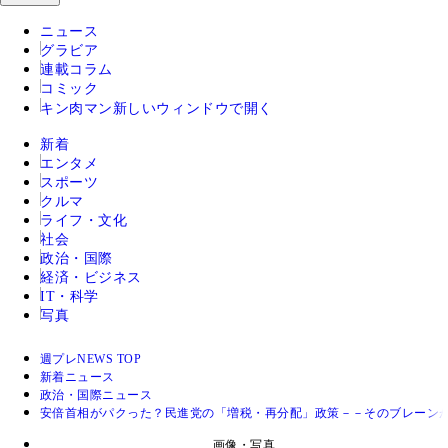
ニュース
グラビア
連載コラム
コミック
キン肉マン
新しいウィンドウで開く
新着
エンタメ
スポーツ
クルマ
ライフ・文化
社会
政治・国際
経済・ビジネス
IT・科学
写真
週プレNEWS TOP
新着ニュース
政治・国際ニュース
安倍首相がパクった？民進党の「増税・再分配」政策－－そのブレーン
画像・写真