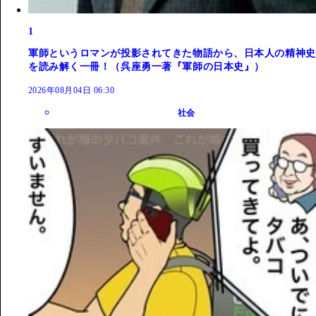
1
軍師というロマンが投影されてきた物語から、日本人の精神史
を読み解く一冊！（呉座勇一著『軍師の日本史』）
2026年08月04日 06:30
社会