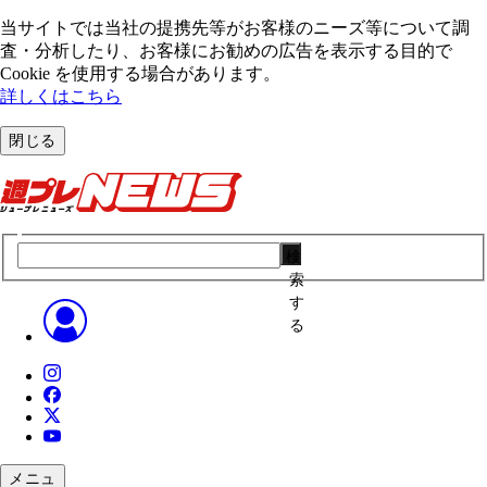
当サイトでは当社の提携先等がお客様のニーズ等について調
査・分析したり、お客様にお勧めの広告を表⽰する⽬的で
Cookie を使⽤する場合があります。
詳しくはこちら
閉じる
検
索
す
る
メニュ