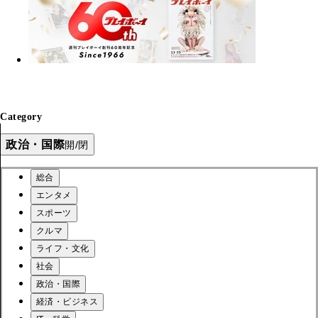
Category
政治・国際
開/閉
総合
エンタメ
スポーツ
クルマ
ライフ・文化
社会
政治・国際
経済・ビジネス