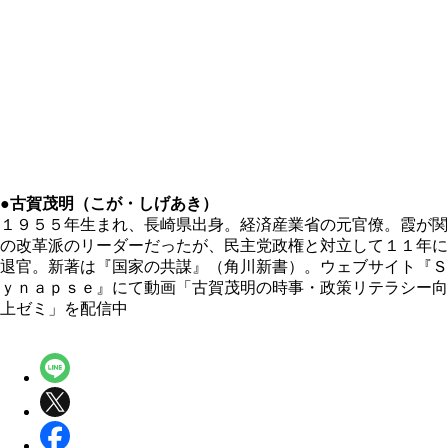
●古賀茂明（こが・しげあき）
１９５５年生まれ、長崎県出身。経済産業省の元官僚。霞が関
の改革派のリーダーだったが、民主党政権と対立して１１年に
退官。新著は『国家の共謀』（角川新書）。ウェブサイト『Ｓ
ｙｎａｐｓｅ』にて動画「古賀茂明の時事・政策リテラシー向
上ゼミ」を配信中