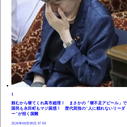
1
頼むから寝てくれ高市総理！ まさかの「寝不足アピール」で
国民も永田町もマジ困惑！ 歴代屈指の"人に頼れないリーダ
ー"が招く国難
2026年08月09日 07:00