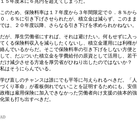
１５年度末に６兆円を超えてしまった。
このため、保険料率は１７年度から３年間限定で０．８％から
０．６％に引き下げさせられたが、積立金は減らず、このまま
では、２０年度以降、さらなる引き下げを求められかねない。
だが、厚生労働省にすれば、それは避けたい。何もせずに入っ
てくる保険料収入を減らしたくないし、積立金運用には利権が
絡んでいるからだ。そこで保険料率の引き下げをしない方便と
して、だぶついた積立金を学費給付の原資として活用し、若干
だけ減少させる方途を厚労省がひねり出したのではないか？
私はそうにらんでいる。
学び直しのチャンスは誰にでも平等に与えられるべきだ。「人
づくり革命」が看板倒れでないことを証明するためにも、安倍
政権は雇用保険に加入できなかった労働者向け支援の抜本的強
化策も打ち出すべきだ。