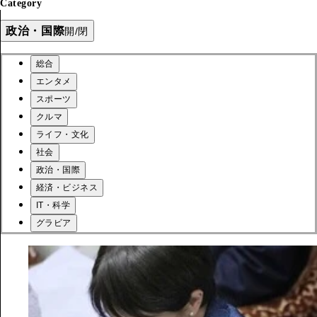
Category
政治・国際
開/閉
総合
エンタメ
スポーツ
クルマ
ライフ・文化
社会
政治・国際
経済・ビジネス
IT・科学
グラビア