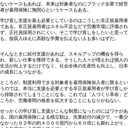
ないケースもあれば、本来は対象者なのにブラック企業で経営
者が雇用保険に無関心というケースもある。
学び直し支援を最も必要としているのはこうした非正規雇用者
である。非正規雇用者はスキル不足などで労働市場に評価され
ず、正社員採用されにくい。そこで学び直しをしたいと思って
も、低収入ゆえに高額な学費を払えない人も多いはずだ。
そんなときに給付支援があれば、スキルアップの機会を得ら
れ、新しい仕事を獲得できる。そうした人々が増えれば個人の
生活が向上するだけでなく、社会全体の生産性も向上し、日本
の成長にもつながる。
ところが、制度利用できる対象者を雇用保険加入者に限るとい
うのでは、本当に支援を必要とする非正規雇用者が学び直しか
ら排除されてしまうことになる。これでは「人づくり革命」ど
ころか、労働者間の格差を拡大することにもなりかねない。
せっかくの学び直し支援がこんな制度になったのにはワケがあ
る。国の雇用保険による積立額は、失業給付の減少で、一番少
なかった０２年の約４０００億円から６０倍にも膨れ上がり、