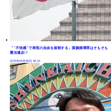
「"不快感"で表現の自由を規制する」国旗損壊罪はそもそも
憲法違反!?
2026年08月08日 08:30