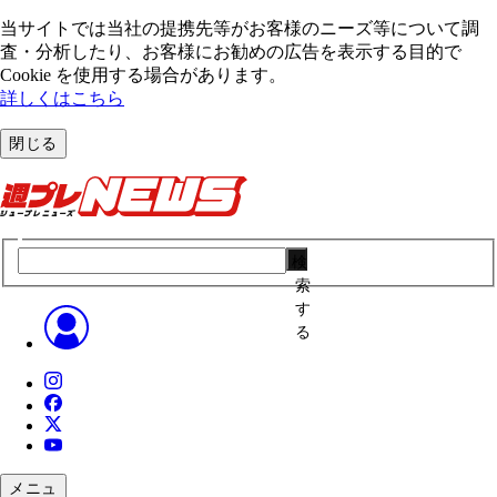
当サイトでは当社の提携先等がお客様のニーズ等について調
査・分析したり、お客様にお勧めの広告を表⽰する⽬的で
Cookie を使⽤する場合があります。
詳しくはこちら
閉じる
検
索
す
る
メニュ