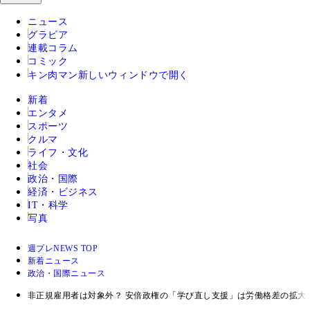
ニュース
グラビア
連載コラム
コミック
キン肉マン
新しいウィンドウで開く
新着
エンタメ
スポーツ
クルマ
ライフ・文化
社会
政治・国際
経済・ビジネス
IT・科学
写真
週プレNEWS TOP
新着ニュース
政治・国際ニュース
非正規雇用者は対象外？ 安倍政権の「学び直し支援」は労働格差の拡大