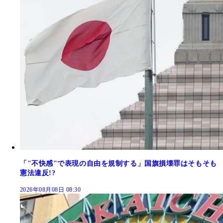
「"不快感"で表現の自由を規制する」国旗損壊罪はそもそも
憲法違反!?
2026年08月08日 08:30