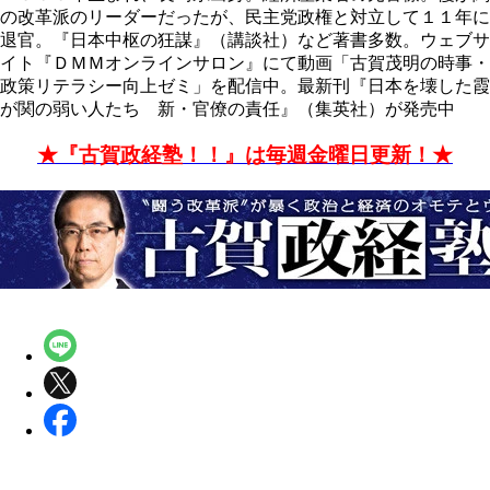
の改革派のリーダーだったが、民主党政権と対立して１１年に
退官。『日本中枢の狂謀』（講談社）など著書多数。ウェブサ
イト『ＤＭＭオンラインサロン』にて動画「古賀茂明の時事・
政策リテラシー向上ゼミ」を配信中。最新刊『日本を壊した霞
が関の弱い人たち 新・官僚の責任』（集英社）が発売中
★『古賀政経塾！！』は毎週金曜日更新！★