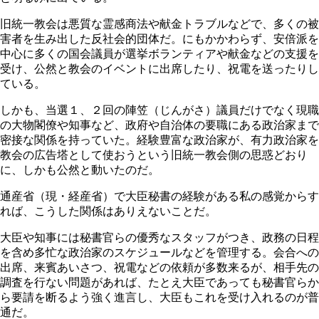
旧統一教会は悪質な霊感商法や献金トラブルなどで、多くの被
害者を生み出した反社会的団体だ。にもかかわらず、安倍派を
中心に多くの国会議員が選挙ボランティアや献金などの支援を
受け、公然と教会のイベントに出席したり、祝電を送ったりし
ている。
しかも、当選１、２回の陣笠（じんがさ）議員だけでなく現職
の大物閣僚や知事など、政府や自治体の要職にある政治家まで
密接な関係を持っていた。経験豊富な政治家が、有力政治家を
教会の広告塔として使おうという旧統一教会側の思惑どおり
に、しかも公然と動いたのだ。
通産省（現・経産省）で大臣秘書の経験がある私の感覚からす
れば、こうした関係はありえないことだ。
大臣や知事には秘書官らの優秀なスタッフがつき、政務の日程
を含め多忙な政治家のスケジュールなどを管理する。会合への
出席、来賓あいさつ、祝電などの依頼が多数来るが、相手先の
調査を行ない問題があれば、たとえ大臣であっても秘書官らか
ら要請を断るよう強く進言し、大臣もこれを受け入れるのが普
通だ。