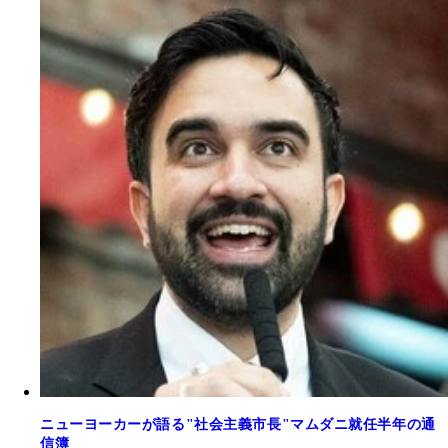
ニューヨーカーが語る"社会主義市長"マムダニ就任半年の通
信簿