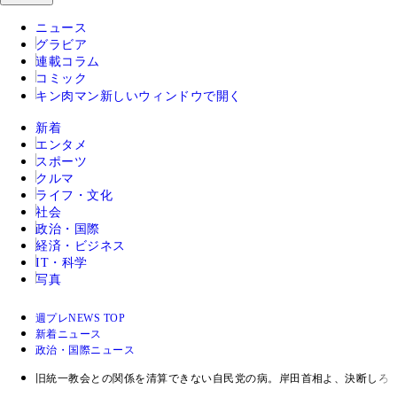
ニュース
グラビア
連載コラム
コミック
キン肉マン
新しいウィンドウで開く
新着
エンタメ
スポーツ
クルマ
ライフ・文化
社会
政治・国際
経済・ビジネス
IT・科学
写真
週プレNEWS TOP
新着ニュース
政治・国際ニュース
旧統一教会との関係を清算できない自民党の病。岸田首相よ、決断しろ