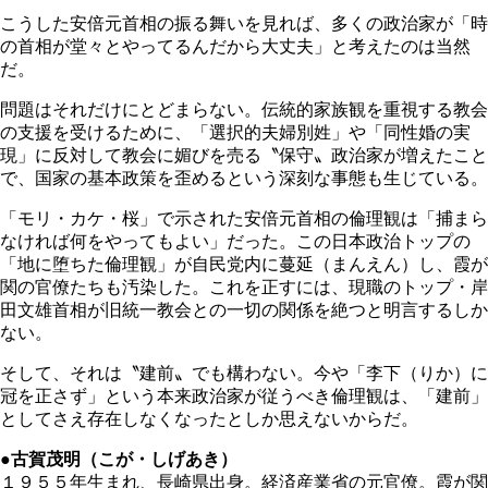
こうした安倍元首相の振る舞いを見れば、多くの政治家が「時
の首相が堂々とやってるんだから大丈夫」と考えたのは当然
だ。
問題はそれだけにとどまらない。伝統的家族観を重視する教会
の支援を受けるために、「選択的夫婦別姓」や「同性婚の実
現」に反対して教会に媚びを売る〝保守〟政治家が増えたこと
で、国家の基本政策を歪めるという深刻な事態も生じている。
「モリ・カケ・桜」で示された安倍元首相の倫理観は「捕まら
なければ何をやってもよい」だった。この日本政治トップの
「地に堕ちた倫理観」が自民党内に蔓延（まんえん）し、霞が
関の官僚たちも汚染した。これを正すには、現職のトップ・岸
田文雄首相が旧統一教会との一切の関係を絶つと明言するしか
ない。
そして、それは〝建前〟でも構わない。今や「李下（りか）に
冠を正さず」という本来政治家が従うべき倫理観は、「建前」
としてさえ存在しなくなったとしか思えないからだ。
●古賀茂明（こが・しげあき）
１９５５年生まれ、長崎県出身。経済産業省の元官僚。霞が関