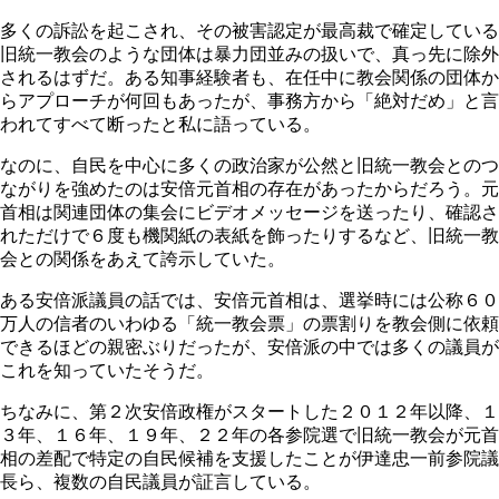
多くの訴訟を起こされ、その被害認定が最高裁で確定している
旧統一教会のような団体は暴力団並みの扱いで、真っ先に除外
されるはずだ。ある知事経験者も、在任中に教会関係の団体か
らアプローチが何回もあったが、事務方から「絶対だめ」と言
われてすべて断ったと私に語っている。
なのに、自民を中心に多くの政治家が公然と旧統一教会とのつ
ながりを強めたのは安倍元首相の存在があったからだろう。元
首相は関連団体の集会にビデオメッセージを送ったり、確認さ
れただけで６度も機関紙の表紙を飾ったりするなど、旧統一教
会との関係をあえて誇示していた。
ある安倍派議員の話では、安倍元首相は、選挙時には公称６０
万人の信者のいわゆる「統一教会票」の票割りを教会側に依頼
できるほどの親密ぶりだったが、安倍派の中では多くの議員が
これを知っていたそうだ。
ちなみに、第２次安倍政権がスタートした２０１２年以降、１
３年、１６年、１９年、２２年の各参院選で旧統一教会が元首
相の差配で特定の自民候補を支援したことが伊達忠一前参院議
長ら、複数の自民議員が証言している。