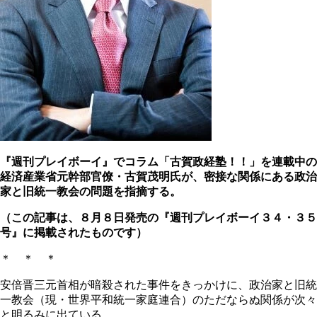
『週刊プレイボーイ』でコラム「古賀政経塾！！」を連載中の
経済産業省元幹部官僚・古賀茂明氏が、密接な関係にある政治
家と旧統一教会の問題を指摘する。
（この記事は、８月８日発売の『週刊プレイボーイ３４・３５
号』に掲載されたものです）
＊ ＊ ＊
安倍晋三元首相が暗殺された事件をきっかけに、政治家と旧統
一教会（現・世界平和統一家庭連合）のただならぬ関係が次々
と明るみに出ている。