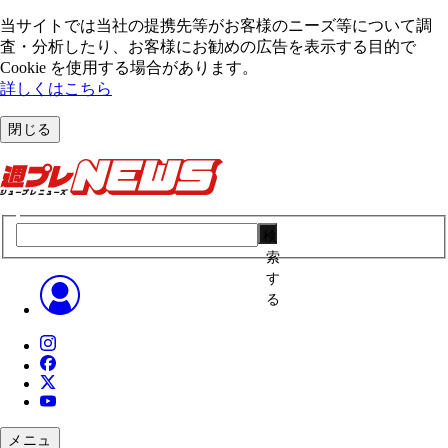
当サイトでは当社の提携先等がお客様のニーズ等について調
査・分析したり、お客様にお勧めの広告を表⽰する⽬的で
Cookie を使⽤する場合があります。
詳しくはこちら
閉じる
検
索
す
る
メニュ