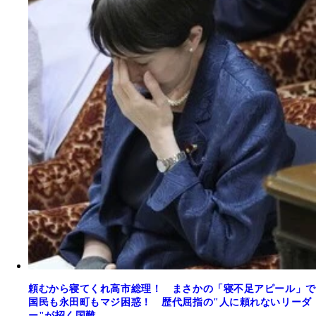
頼むから寝てくれ高市総理！ まさかの「寝不足アピール」で
国民も永田町もマジ困惑！ 歴代屈指の"人に頼れないリーダ
ー"が招く国難