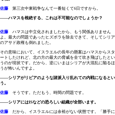
佐藤
第三次中東戦争なんて一番短くて6日ですから。
――ハマスを根絶する、これは不可能なのでしょうか？
佐藤
ハマスは中立化されましたから、もう関係ありません
よ。最大の問題であったヒズボラを除去できて、そしてシリア
のアサド政権も倒れました。
その意味において、イスラエルの長年の懸案はハマスからスタ
ートしたけれど、北の方の最大の脅威を全て吹き飛ばしたとい
うのが現状です。だから、逆にいまはシリアが大混乱に陥るほ
うが怖いんですよ。
――シリアがリビアのような諸派入り乱れての内戦になるとい
う。
佐藤
そうです。ただもう、時間の問題です。
――シリアにはISなどの恐ろしい組織が全部います。
佐藤
だから、イスラエルには余裕がない状態です。「勝手に