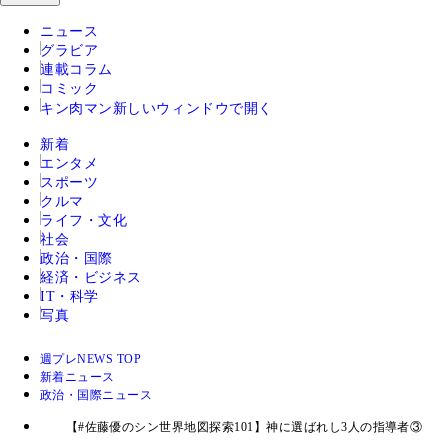
ニュース
グラビア
連載コラム
コミック
キン肉マン
新しいウィンドウで開く
新着
エンタメ
スポーツ
クルマ
ライフ・文化
社会
政治・国際
経済・ビジネス
IT・科学
写真
週プレNEWS TOP
新着ニュース
政治・国際ニュース
【#佐藤優のシン世界地図探索101】神に選ばれし3人の指導者③