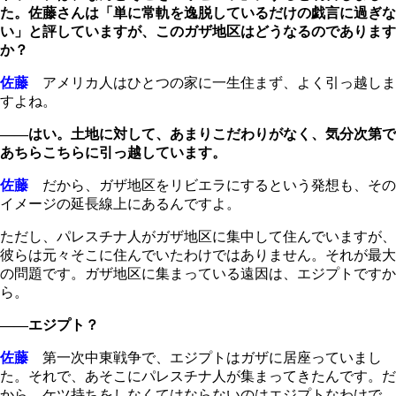
た。佐藤さんは「単に常軌を逸脱しているだけの戯言に過ぎな
い」と評していますが、このガザ地区はどうなるのであります
か？
佐藤
アメリカ人はひとつの家に一生住まず、よく引っ越しま
すよね。
――はい。土地に対して、あまりこだわりがなく、気分次第で
あちらこちらに引っ越しています。
佐藤
だから、ガザ地区をリビエラにするという発想も、その
イメージの延長線上にあるんですよ。
ただし、パレスチナ人がガザ地区に集中して住んでいますが、
彼らは元々そこに住んでいたわけではありません。それが最大
の問題です。ガザ地区に集まっている遠因は、エジプトですか
ら。
――エジプト？
佐藤
第一次中東戦争で、エジプトはガザに居座っていまし
た。それで、あそこにパレスチナ人が集まってきたんです。だ
から、ケツ持ちをしなくてはならないのはエジプトなわけで