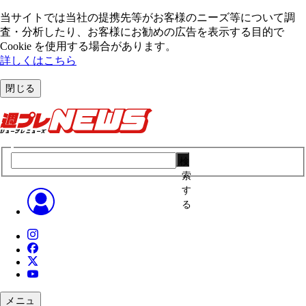
当サイトでは当社の提携先等がお客様のニーズ等について調
査・分析したり、お客様にお勧めの広告を表⽰する⽬的で
Cookie を使⽤する場合があります。
詳しくはこちら
閉じる
検
索
す
る
メニュ