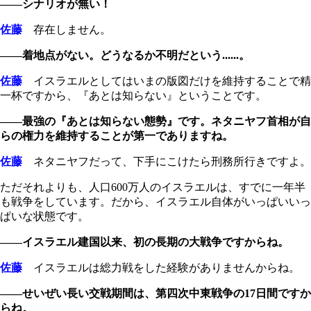
――シナリオが無い！
佐藤
存在しません。
――着地点がない。どうなるか不明だという......。
佐藤
イスラエルとしてはいまの版図だけを維持することで精
一杯ですから、『あとは知らない』ということです。
――最強の『あとは知らない態勢』です。ネタニヤフ首相が自
らの権力を維持することが第一でありますね。
佐藤
ネタニヤフだって、下手にこけたら刑務所行きですよ。
ただそれよりも、人口600万人のイスラエルは、すでに一年半
も戦争をしています。だから、イスラエル自体がいっぱいいっ
ぱいな状態です。
――イスラエル建国以来、初の長期の大戦争ですからね。
佐藤
イスラエルは総力戦をした経験がありませんからね。
――せいぜい長い交戦期間は、第四次中東戦争の17日間ですか
らね。