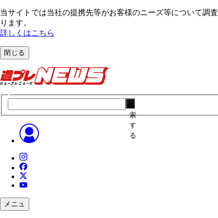
当サイトでは当社の提携先等がお客様のニーズ等について調査・
ります。
詳しくはこちら
閉じる
検
索
す
る
メニュ