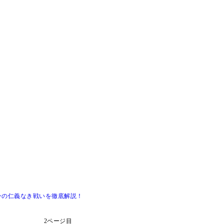
ーンの仁義なき戦いを徹底解説！
2ページ目