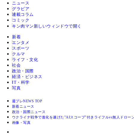
ニュース
グラビア
連載コラム
コミック
キン肉マン
新しいウィンドウで開く
新着
エンタメ
スポーツ
クルマ
ライフ・文化
社会
政治・国際
経済・ビジネス
IT・科学
写真
週プレNEWS TOP
新着ニュース
政治・国際ニュース
ウクライナ戦争で進化を遂げた"AIスコープ"付きライフルvs無人ドロ
画像・写真