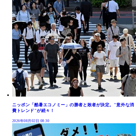
ニッポン「酷暑エコノミー」の勝者と敗者が決定。"意外な消
費トレンド"が続々！
2026年08月02日 08:30