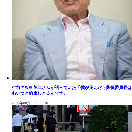
生前の板東英二さんが語っていた『僕が死んだら葬儀委員長は
あいつと約束しとるんです』
2026年08月02日 17:00