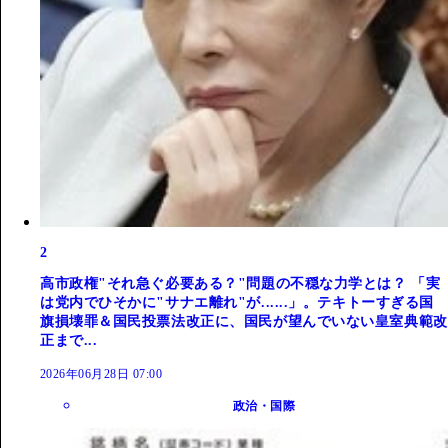
2
高市政権"それ急ぐ必要ある？"問題の不穏な力学とは？ 「実
は党内でひそかに"サナエ離れ"が......」。テキトーすぎる国
旗損壊罪＆国民投票法改正に、国民が望んでいない皇室典範改
正まで...
2026年06月28日 07:00
政治・国際