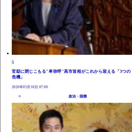
5
官邸に閉じこもる"卑弥呼"高市首相がこれから迎える「3つの
危機」
2026年05月16日 07:00
政治・国際