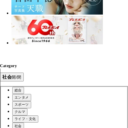
Category
社会
開/閉
総合
エンタメ
スポーツ
クルマ
ライフ・文化
社会