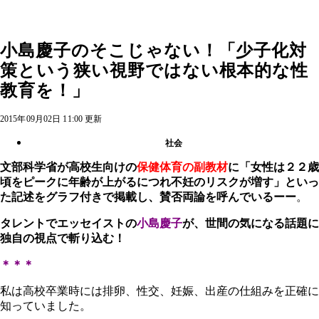
小島慶子のそこじゃない！「少子化対
策という狭い視野ではない根本的な性
教育を！」
2015年09月02日 11:00 更新
社会
文部科学省が高校生向けの
保健体育の副教材
に
「女性は２２歳
頃をピークに年齢が上がるにつれ不妊のリスクが増す」
といっ
た記述をグラフ付きで掲載し、賛否両論を呼んでいるーー
。
タレントでエッセイストの
小島慶子
が、世間の気になる話題に
独自の視点で斬り込む！
＊＊＊
私は高校卒業時には排卵、性交、妊娠、出産の仕組みを正確に
知っていました。