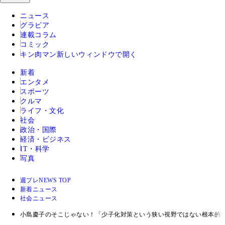
ニュース
グラビア
連載コラム
コミック
キン肉マン
新しいウィンドウで開く
新着
エンタメ
スポーツ
クルマ
ライフ・文化
社会
政治・国際
経済・ビジネス
IT・科学
写真
週プレNEWS TOP
新着ニュース
社会ニュース
小島慶子のそこじゃない！「少子化対策という狭い視野ではない根本的