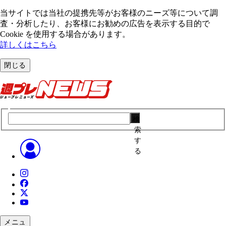
当サイトでは当社の提携先等がお客様のニーズ等について調
査・分析したり、お客様にお勧めの広告を表⽰する⽬的で
Cookie を使⽤する場合があります。
詳しくはこちら
閉じる
検
索
す
る
メニュ