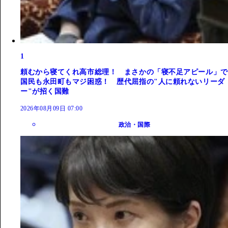
1
頼むから寝てくれ高市総理！ まさかの「寝不足アピール」で
国民も永田町もマジ困惑！ 歴代屈指の"人に頼れないリーダ
ー"が招く国難
2026年08月09日 07:00
政治・国際