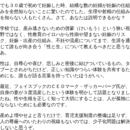
でも３０歳で初めて妊娠した時、結構な数の妊婦が妊娠の仕組
みを全然知らないことに驚いたのでした。生理や射精の仕組み
を知らない人もたくさん。さて、あなたは説明できるかな？
学校では、産み逃さないための啓蒙（けいもう）という狭い視
野ではなく、性教育のイロハから性病や望まない妊娠のリス
ク、妊娠・出産の仕組み、不妊や流産についてまで、生涯を通
じて誰もが向き合う「性と生」について教えるべきだと思うな
あ。
性は、自尊心や喜び、悲しみと密接に結びついているもの。タ
ブーとされがちだけど、正しい知識やつらい体験を共有するた
めにも、誰もが語る言葉を持っていたほうがいい。
最近、フェイスブックのＣＥＯマーク・ザッカーバーグ氏が、
自身の妻が３度流産したという体験を明かして話題となりまし
たね。性や生殖を正しく知って大切にすることは、人が孤独に
ならないためにも必要なのです。
産めよ増やせよと言うだけで、育児支援制度の整備は足りず、
人の尊厳へのいたわりの視線もないのでは、少子化問題は解決
しないと思うぞ。