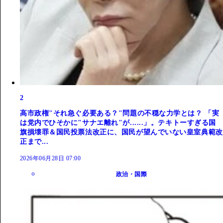
2
高市政権"それ急ぐ必要ある？"問題の不穏な力学とは？ 「実
は党内でひそかに"サナエ離れ"が......」。テキトーすぎる国
旗損壊罪＆国民投票法改正に、国民が望んでいない皇室典範改
正まで...
2026年06月28日 07:00
政治・国際