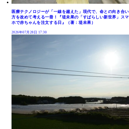
医療テクノロジーが「一線を越えた」現代で、命との向き合い
方を改めて考える一冊！『堤未果の「すばらしい新世界」スマ
ホで赤ちゃんを注文する日』（著：堤未果）
2026年07月28日 17:30