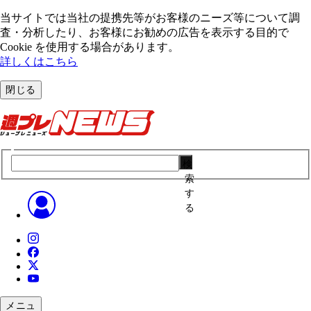
当サイトでは当社の提携先等がお客様のニーズ等について調
査・分析したり、お客様にお勧めの広告を表⽰する⽬的で
Cookie を使⽤する場合があります。
詳しくはこちら
閉じる
検
索
す
る
メニュ