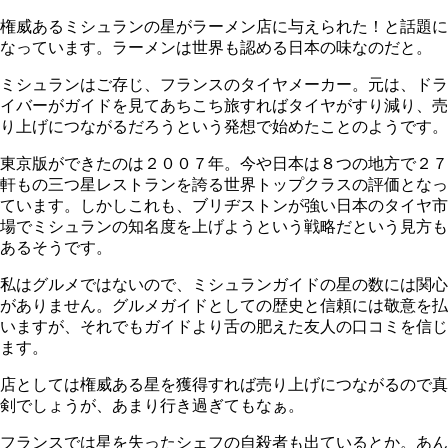
権威あるミシュランの星がラーメン店に与えられた！と話題に
なっています。ラーメンは世界も認める日本の味なのだと。
ミシュランはご存じ、フランスのタイヤメーカー。元は、ドラ
イバーがガイドを見てあちこち旅すればタイヤがすり減り、売
り上げにつながるだろうという発想で始めたことのようです。
東京版ができたのは２００７年。今や日本は８つの地方で２７
軒もの三つ星レストランを誇る世界トップクラスの評価となっ
ています。しかしこれも、ブリヂストンが強い日本のタイヤ市
場でミシュランの知名度を上げようという戦略だという見方も
あるそうです。
私はグルメではないので、ミシュランガイドの星の数には関心
がありません。グルメガイドとしての歴史と信頼には敬意を払
いますが、それでもガイドより舌の肥えた友人の口コミを信じ
ます。
店としては権威ある星を獲得すれば売り上げにつながるので真
剣でしょうが、あまり行き過ぎてもなぁ。
フランスでは星を失ったシェフの自殺者も出ているとか。あん