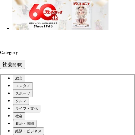
Category
社会
開/閉
総合
エンタメ
スポーツ
クルマ
ライフ・文化
社会
政治・国際
経済・ビジネス