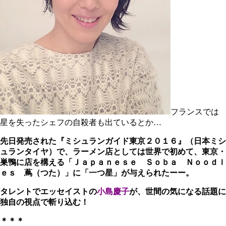
フランスでは
星を失ったシェフの自殺者も出ているとか…
先日発売された『ミシュランガイド東京２０１６』（日本ミシ
ュランタイヤ）で、ラーメン店としては世界で初めて、東京・
巣鴨に店を構える「Ｊａｐａｎｅｓｅ Ｓｏｂａ Ｎｏｏｄｌ
ｅｓ 蔦（つた）」に「一つ星」が与えられたーー。
タレントでエッセイストの
小島慶子
が、世間の気になる話題に
独自の視点で斬り込む！
＊＊＊