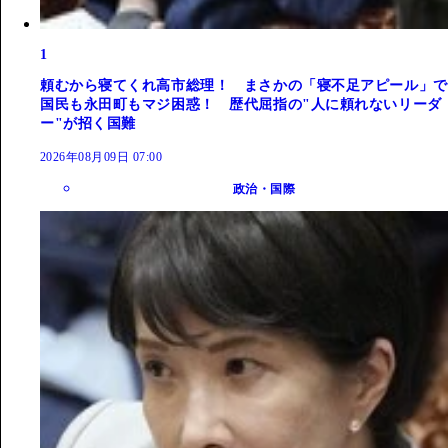
1
頼むから寝てくれ高市総理！ まさかの「寝不足アピール」で
国民も永田町もマジ困惑！ 歴代屈指の"人に頼れないリーダ
ー"が招く国難
2026年08月09日 07:00
政治・国際