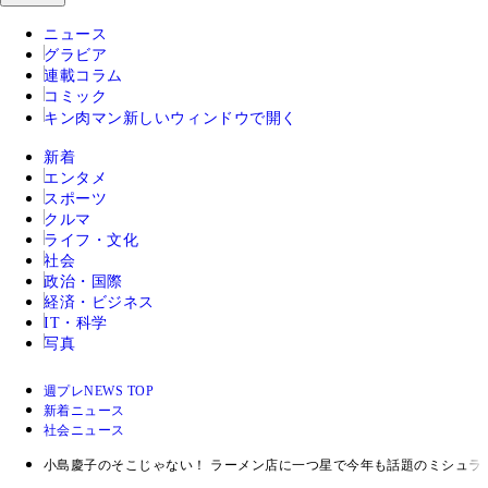
ニュース
グラビア
連載コラム
コミック
キン肉マン
新しいウィンドウで開く
新着
エンタメ
スポーツ
クルマ
ライフ・文化
社会
政治・国際
経済・ビジネス
IT・科学
写真
週プレNEWS TOP
新着ニュース
社会ニュース
小島慶子のそこじゃない！ ラーメン店に一つ星で今年も話題のミシュラ