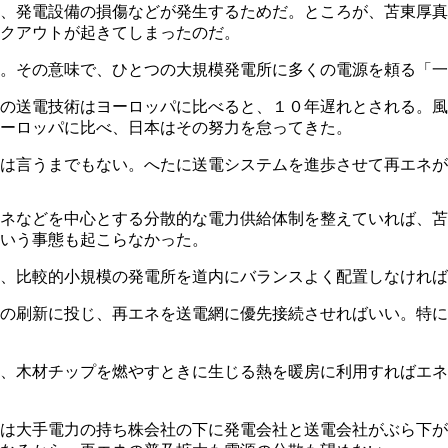
と、発電設備の損傷などが発生するためだ。ところが、苫東厚
クアウトが起きてしまったのだ。
。その意味で、ひとつの大規模発電所に多くの電源を頼る「一
の送電技術はヨーロッパに比べると、１０年遅れとされる。風
ーロッパに比べ、日本はその努力を怠ってきた。
は言うまでもない。へたに送電システムを進歩させて再エネが
ネなどを中心とする分散的な電力供給体制を整えていれば、苫
いう事態も起こらなかった。
、比較的小規模の発電所を道内にバランスよく配置しなければ
の刷新に投じ、再エネを送電網に優先接続させればいい。特に
、木材チップを燃やすときに生じる熱を暖房に利用すればエネ
は大手電力の持ち株会社の下に発電会社と送電会社がぶら下が