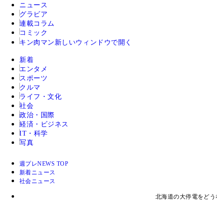
ニュース
グラビア
連載コラム
コミック
キン肉マン
新しいウィンドウで開く
新着
エンタメ
スポーツ
クルマ
ライフ・文化
社会
政治・国際
経済・ビジネス
IT・科学
写真
週プレNEWS TOP
新着ニュース
社会ニュース
北海道の大停電をどう