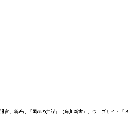
退官。新著は『国家の共謀』（角川新書）。ウェブサイト『Ｓ