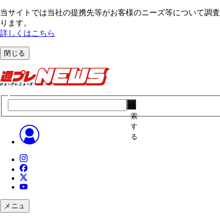
当サイトでは当社の提携先等がお客様のニーズ等について調査・
ります。
詳しくはこちら
閉じる
検
索
す
る
メニュ