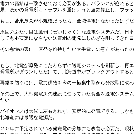
電力の需給は一致させておく必要がある。バランスが崩れる
果、ほかの発電所もトラブルを避けようと連鎖停止し、ブラッ
もし、苫東厚真が小規模だったら、全域停電はなかったはずだ
原因のふたつ目は脆弱（ぜいじゃく）な送電システムだ。日本
しても不安定にならない送電網の開発にしのぎを削ってきたヨ
その怠慢の裏に、原発を維持したい大手電力の意向があったの
もし、北電が原発にこだわらずに送電システムを刷新し、再エ
発電所がダウンしただけで、北海道中がブラックアウトすると
再発を防ぐには、電力供給を今の一極集中型から分散型に改め
その上で、大型発電所の建設に使っていた資金を送電システム
たい。
バイオマスは天候に左右されず、安定的に発電できる。しかも
北海道には最適な電源だ。
２０年に予定されている発送電の分離にも改善が必要だ。現状