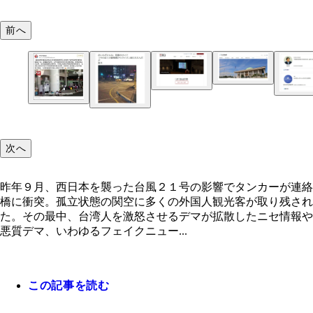
前へ
昨年の沖縄県知事選で流布された玉城デニー氏の「
支出金はいらない」などの発言について、ＦＩＪが
クトチェックを行なったところ、そうした趣旨の発
韓国では新聞、テレビ、ネットメディアが加盟する
次へ
見つからなかった
クトチェック団体がつくられ、政治家の発言の検証
などを公開。右の「真実度メーター」で真偽の度合
表示
「中国総領事館が空港にバスを手配し、中国人観光
昨年９月、西日本を襲った台風２１号の影響でタンカーが連絡
優先的に救出した」というデマが、バス車内からの
橋に衝突。孤立状態の関空に多くの外国人観光客が取り残され
２０１６年４月、熊本地震の直後に「動物園からラ
と共にアップされ拡散
た。その最中、台湾人を激怒させるデマが拡散したニセ情報や
ンが放たれた」というデマがツイッターなどＳＮＳ
悪質デマ、いわゆるフェイクニュー...
拡散。発信者だった神奈川県の会社員は、偽計業務
で逮捕された
この記事を読む