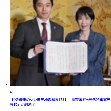
4
【#佐藤優のシン世界地図探索172】「高市幕府≒三代将軍家光
時代」が到来!?