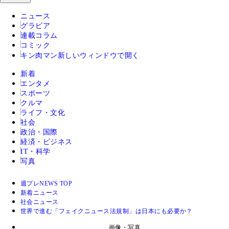
ニュース
グラビア
連載コラム
コミック
キン肉マン
新しいウィンドウで開く
新着
エンタメ
スポーツ
クルマ
ライフ・文化
社会
政治・国際
経済・ビジネス
IT・科学
写真
週プレNEWS TOP
新着ニュース
社会ニュース
世界で進む「フェイクニュース法規制」は日本にも必要か？
画像・写真