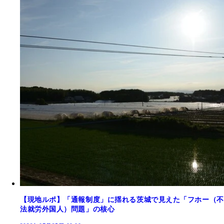
【現地ルポ】「通報制度」に揺れる茨城で見えた「フホー（不
法就労外国人）問題」の核心