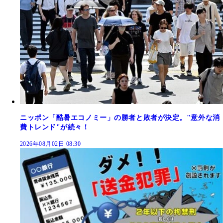
ニッポン「酷暑エコノミー」の勝者と敗者が決定。"意外な消
費トレンド"が続々！
2026年08月02日 08:30