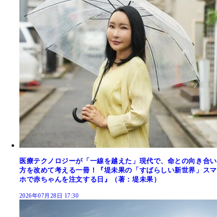
医療テクノロジーが「一線を越えた」現代で、命との向き合い
方を改めて考える一冊！『堤未果の「すばらしい新世界」スマ
ホで赤ちゃんを注文する日』（著：堤未果）
2026年07月28日 17:30