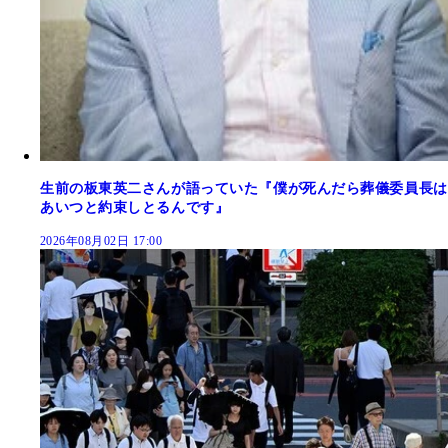
生前の板東英二さんが語っていた『僕が死んだら葬儀委員長は
あいつと約束しとるんです』
2026年08月02日 17:00