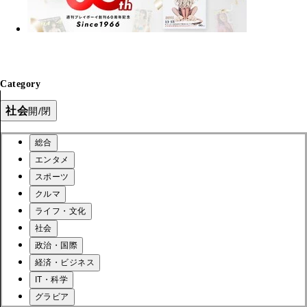
Category
社会
開/閉
総合
エンタメ
スポーツ
クルマ
ライフ・文化
社会
政治・国際
経済・ビジネス
IT・科学
グラビア