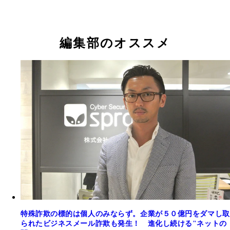
昨年９月、西日本を襲った台風２１号の影響でタン
が連絡橋に衝突。孤立状態の関空に多くの外国人観
が取り残された。その最中、台湾人を激怒させるデ
拡散した
編集部のオススメ
特殊詐欺の標的は個人のみならず。企業が５０億円をダマし取
られたビジネスメール詐欺も発生！ 進化し続ける"ネットの