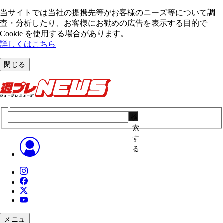
当サイトでは当社の提携先等がお客様のニーズ等について調
査・分析したり、お客様にお勧めの広告を表⽰する⽬的で
Cookie を使⽤する場合があります。
詳しくはこちら
閉じる
検
索
す
る
メニュ