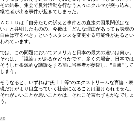
その結果、集会で反対活動を行なう人々にクルマが突っ込み、
犠牲者が出る事件が起きてしまった。
ＡＣＬＵは「自分たちの訴えと事件との直接の因果関係はな
い」と弁明したものの、今後は「どんな理由があっても表現の
自由は守るべき」というスタンスを変更する可能性があるとい
われています。
では、この問題においてアメリカと日本の最大の違いは何か。
それは、「議論」があるかどうかです。多くの場合、日本では
そうした根源的な議論をする前に当事者が萎縮し、"自粛"して
しまう。
そうなると、いずれは"炎上上等"のエクストリームな言論・表
現だけがより目立っていく社会になることは避けられません。
それがいいことか悪いことかは、それこそ言わずもがなでしょ
う。