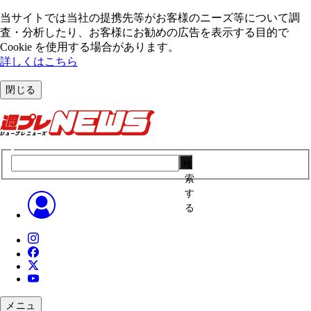
当サイトでは当社の提携先等がお客様のニーズ等について調
査・分析したり、お客様にお勧めの広告を表⽰する⽬的で
Cookie を使⽤する場合があります。
詳しくはこちら
閉じる
検
索
す
る
メニュ