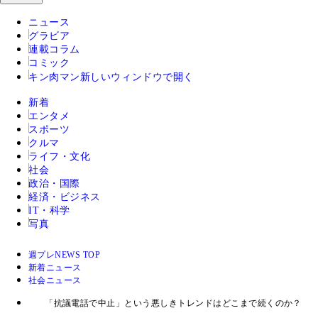
ニュース
グラビア
連載コラム
コミック
キン肉マン
新しいウィンドウで開く
新着
エンタメ
スポーツ
クルマ
ライフ・文化
社会
政治・国際
経済・ビジネス
IT・科学
写真
週プレNEWS TOP
新着ニュース
社会ニュース
「抗議電話で中止」という悪しきトレンドはどこまで続くのか？