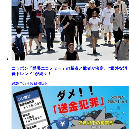
ニッポン「酷暑エコノミー」の勝者と敗者が決定。"意外な消
費トレンド"が続々！
2026年08月02日 08:30