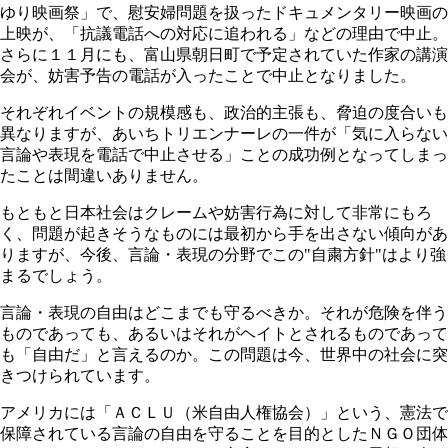
ゆり映画祭」で、慰安婦問題を扱ったドキュメンタリー映画の
上映が、「抗議電話への対応に追われる」などの理由で中止。
さらに１１月にも、富山県朝日町で予定されていた作家の講演
会が、妨害予告の電話が入ったことで中止となりました。
それぞれイベントの規模感も、政治的主張も、脅迫の度合いも
異なりますが、あいちトリエンナーレの一件が「気に入らない
言論や表現を電話で中止させる」ことの成功例となってしまっ
たことは間違いありません。
もともと日本社会はクレームや妨害行為に対して非常にもろ
く、問題が起きそうなものには最初から手を出さない傾向があ
りますが、今後、言論・表現の分野でこの"自粛方針"はより強
まるでしょう。
言論・表現の自由はどこまでも守るべきか。それが危険を伴う
ものであっても、あるいはそれがヘイトとされるものであって
も「自由だ」と言えるのか。この問題は今、世界中の社会に突
きつけられています。
アメリカには「ＡＣＬＵ（米自由人権協会）」という、憲法で
保障されている言論の自由を守ることを目的としたＮＧＯ団体