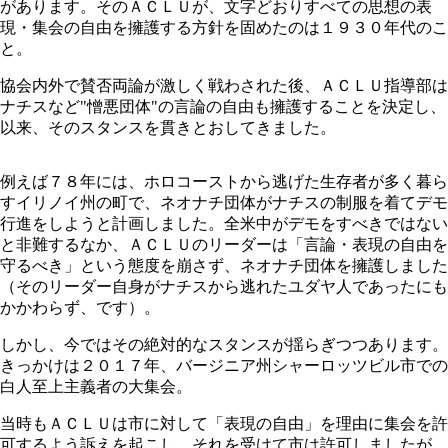
があります。そのＡＣＬＵが、文字どおりすべての思想の表
現・集会の自由を擁護する方針を固めたのは１９３０年代のこ
と。
協会内外で賛否両論が激しく戦わされた後、ＡＣＬＵ指導部は
ナチスなど"憎悪団体"の言論の自由も擁護することを決定し、
以来、そのスタンスを貫きとおしてきました。
例えば７８年には、ホロコーストから逃げた生存者が多く暮ら
すイリノイ州の町で、ネオナチ団体がナチスの制服を着てデモ
行進をしようと計画しました。全米中がデモをすべきではない
と非難するなか、ＡＣＬＵのリーダーは「言論・表現の自由を
守るべき」という態度を崩さず、ネオナチ団体を擁護しました
（そのリーダー自身がナチスから逃れたユダヤ人であったにも
かかわらず、です）。
しかし、今ではその絶対的なスタンスが揺らぎつつあります。
きっかけは２０１７年、バージニア州シャーロッツビル市での
白人至上主義者の大集会。
当時もＡＣＬＵは市に対して「表現の自由」を理由に集会を許
可するよう訴えを起こし、それを受けて市は許可しましたが、