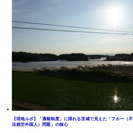
【現地ルポ】「通報制度」に揺れる茨城で見えた「フホー（不
法就労外国人）問題」の核心