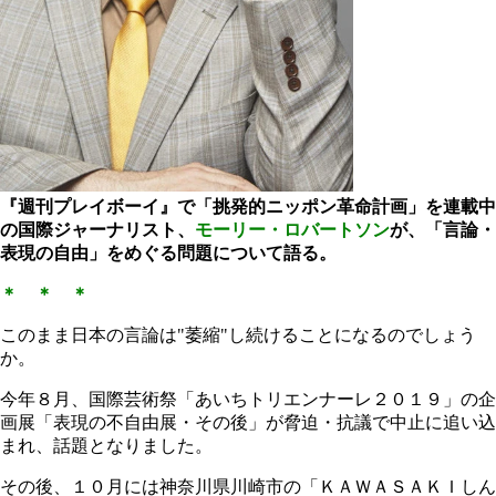
『週刊プレイボーイ』で「挑発的ニッポン革命計画」を連載中
の国際ジャーナリスト、
モーリー・ロバートソン
が、「
言論・
表現の自由
」をめぐる問題について語る。
＊ ＊ ＊
このまま日本の言論は"萎縮"し続けることになるのでしょう
か。
今年８月、国際芸術祭「あいちトリエンナーレ２０１９」の企
画展「表現の不自由展・その後」が脅迫・抗議で中止に追い込
まれ、話題となりました。
その後、１０月には神奈川県川崎市の「ＫＡＷＡＳＡＫＩしん