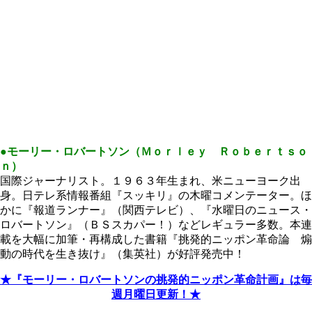
●モーリー・ロバートソン（Ｍｏｒｌｅｙ Ｒｏｂｅｒｔｓｏ
ｎ）
国際ジャーナリスト。１９６３年生まれ、米ニューヨーク出
身。日テレ系情報番組『スッキリ』の木曜コメンテーター。ほ
かに『報道ランナー』（関西テレビ）、『水曜日のニュース・
ロバートソン』（ＢＳスカパー！）などレギュラー多数。本連
載を大幅に加筆・再構成した書籍『挑発的ニッポン革命論 煽
動の時代を生き抜け』（集英社）が好評発売中！
★『モーリー・ロバートソンの挑発的ニッポン革命計画』は毎
週月曜日更新！★