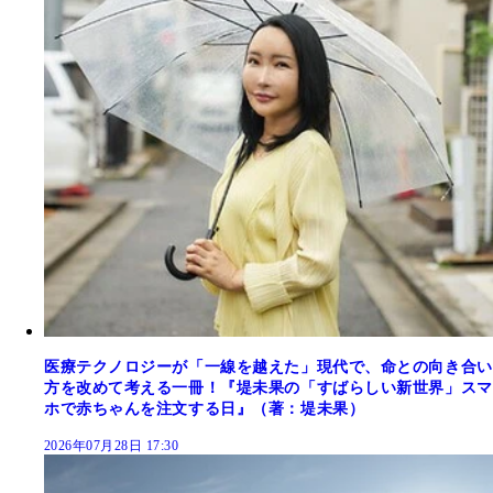
医療テクノロジーが「一線を越えた」現代で、命との向き合い
方を改めて考える一冊！『堤未果の「すばらしい新世界」スマ
ホで赤ちゃんを注文する日』（著：堤未果）
2026年07月28日 17:30