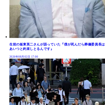
生前の板東英二さんが語っていた『僕が死んだら葬儀委員長は
あいつと約束しとるんです』
2026年08月02日 17:00