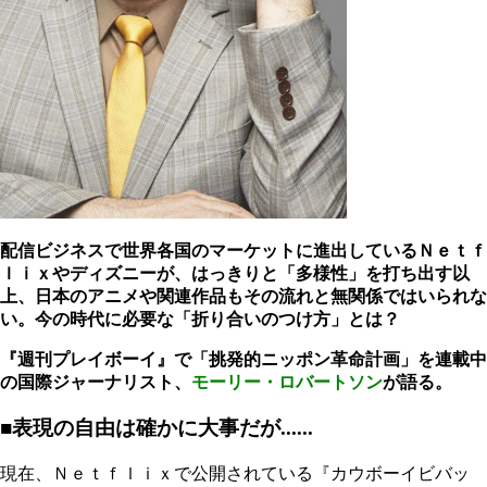
配信ビジネスで世界各国のマーケットに進出しているＮｅｔｆ
ｌｉｘやディズニーが、はっきりと「多様性」を打ち出す以
上、日本のアニメや関連作品もその流れと無関係ではいられな
い。今の時代に必要な「折り合いのつけ方」とは？
『週刊プレイボーイ』で「挑発的ニッポン革命計画」を連載中
の国際ジャーナリスト、
モーリー・ロバートソン
が語る。
■表現の自由は確かに大事だが......
現在、Ｎｅｔｆｌｉｘで公開されている『カウボーイビバッ