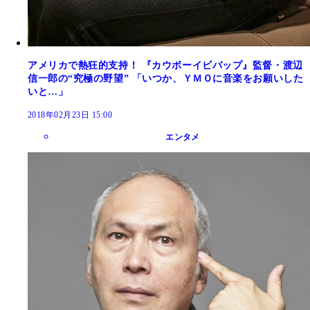
アメリカで熱狂的支持！ 『カウボーイビバップ』監督・渡辺
信一郎の“究極の野望” 「いつか、ＹＭＯに音楽をお願いした
いと…」
2018年02月23日 15:00
エンタメ