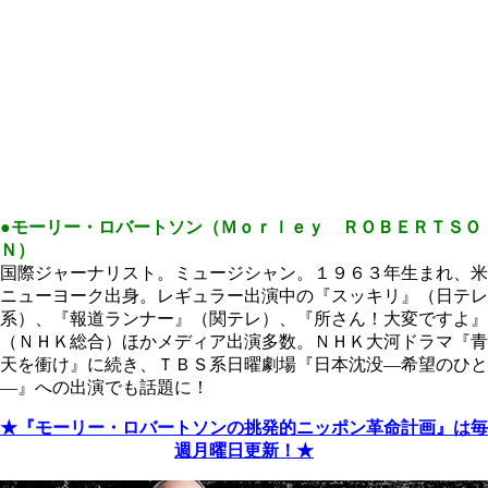
●モーリー・ロバートソン（Ｍｏｒｌｅｙ ＲＯＢＥＲＴＳＯ
Ｎ）
国際ジャーナリスト。ミュージシャン。１９６３年生まれ、米
ニューヨーク出身。レギュラー出演中の『スッキリ』（日テレ
系）、『報道ランナー』（関テレ）、『所さん！大変ですよ』
（ＮＨＫ総合）ほかメディア出演多数。ＮＨＫ大河ドラマ『青
天を衝け』に続き、ＴＢＳ系日曜劇場『日本沈没―希望のひと
―』への出演でも話題に！
★『モーリー・ロバートソンの挑発的ニッポン革命計画』は毎
週月曜日更新！★