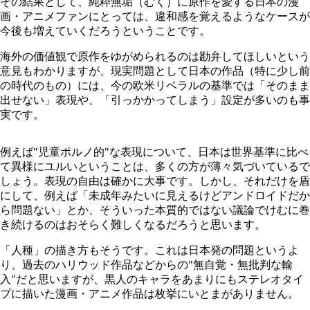
その結果として、純粋無垢（むく）に原作を愛する日本の漫
画・アニメファンにとっては、違和感を覚えるようなケースが
今後も増えていくだろうということです。
海外の価値観で原作をゆがめられるのは勘弁してほしいという
意見もわかりますが、現実問題として日本の作品（特に少し前
の時代のもの）には、今の欧米リベラルの基準では「そのまま
出せない」表現や、「引っかかってしまう」設定が多いのも事
実です。
例えば"児童ポルノ的"な表現について、日本は世界基準に比べ
て異様にユルいということは、多くの方が薄々気づいているで
しょう。表現の自由は確かに大事です。しかし、それだけを盾
にして、例えば「未成年みたいに見えるけどアンドロイドだか
ら問題ない」とか、そういった本質的ではない議論でけむに巻
き続けるのはおそらく難しくなるだろうと思います。
「人種」の描き方もそうです。これは日本発の問題というよ
り、過去のハリウッド作品などからの"無自覚・無批判な輸
入"だと思いますが、黒人のキャラをあまりにもステレオタイ
プに描いた漫画・アニメ作品は枚挙にいとまがありません。