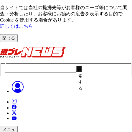
当サイトでは当社の提携先等がお客様のニーズ等について調
査・分析したり、お客様にお勧めの広告を表⽰する⽬的で
Cookie を使⽤する場合があります。
詳しくはこちら
閉じる
検
索
す
る
メニュ