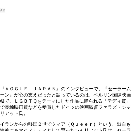
『ＶＯＧＵＥ ＪＡＰＡＮ』のインタビューで、『セーラーム
ーン』が心の支えだったと語っているのは、ベルリン国際映画
祭で、ＬＧＢＴＱをテーマにした作品に贈られる「テディ賞」
で長編映画賞などを受賞したドイツの映画監督ファラズ・シャ
リアット氏。
イランからの移民２世でクィア（Ｑｕｅｅｒ）という、出自も
性的にもマイノリティとして育ったシャリアット氏は、セーラ