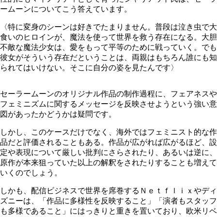
ームーンについてこう答えています。
〈特に変身のシーンは好きでたまりません。普段は泣き虫で大
食いのヒロインが、魔法を使って世界を救う存在になる。大胆
不敵な魔法少女は、愛をもって平等のために戦っていく。でも
彼女がそういう存在だということは、両親はもちろん誰にも知
られてはいけない。そこに自分の姿を見たんです〉
セーラームーンのオリジナル作品の制作過程に、フェアネスや
フェミニズムに関するメッセージを反映させようという強い意
図があったかどうかは疑問です。
しかし、このケースだけでなく、海外ではフェミニスト的な作
品だと評価されることもある。作品が広がれば広がるほど、設
定や表現について厳しい批判にさらされたり、あるいは逆に、
原作が本来狙っていた以上の解釈をされたりすることも増えて
いくのでしょう。
しかも、配信ビジネスで世界を席巻するＮｅｔｆｌｉｘやディ
ズニーは、「作品に多様性を反映すること」「演者もスタッフ
も多様であること」にはっきりと重きを置いており、欧米リベ