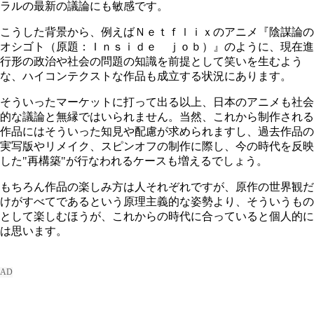
ラルの最新の議論にも敏感です。
こうした背景から、例えばＮｅｔｆｌｉｘのアニメ『陰謀論の
オシゴト（原題：Ｉｎｓｉｄｅ ｊｏｂ）』のように、現在進
行形の政治や社会の問題の知識を前提として笑いを生むよう
な、ハイコンテクストな作品も成立する状況にあります。
そういったマーケットに打って出る以上、日本のアニメも社会
的な議論と無縁ではいられません。当然、これから制作される
作品にはそういった知見や配慮が求められますし、過去作品の
実写版やリメイク、スピンオフの制作に際し、今の時代を反映
した"再構築"が行なわれるケースも増えるでしょう。
もちろん作品の楽しみ方は人それぞれですが、原作の世界観だ
けがすべてであるという原理主義的な姿勢より、そういうもの
として楽しむほうが、これからの時代に合っていると個人的に
は思います。