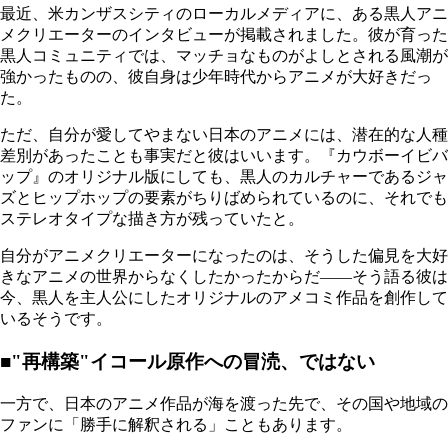
最近、米カンザスシティのローカルメディアに、ある黒人アニ
メクリエーターのインタビューが掲載されました。彼が育った
黒人コミュニティでは、マッチョなものがよしとされる風潮が
強かったものの、彼自身は少年時代からアニメが大好きだっ
た。
ただ、自分が愛してやまない日本のアニメには、潜在的な人種
差別があったことも事実だと彼はいいます。『カウボーイビバ
ップ』のオリジナル版にしても、黒人のカルチャーであるジャ
ズとヒップホップの要素がちりばめられているのに、それでも
ステレオタイプな描き方が残っていたと。
自分がアニメクリエーターになったのは、そうした偏見を大好
きなアニメの世界からなくしたかったからだ――そう語る彼は
今、黒人を主人公にしたオリジナルのアメコミ作品を創作して
いるそうです。
■"再構築"イコール原作への冒涜、ではない
一方で、日本のアニメ作品が海を渡った先で、その国や地域の
ファンに「勝手に解釈される」こともあります。