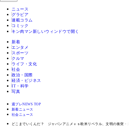
ニュース
グラビア
連載コラム
コミック
キン肉マン
新しいウィンドウで開く
新着
エンタメ
スポーツ
クルマ
ライフ・文化
社会
政治・国際
経済・ビジネス
IT・科学
写真
週プレNEWS TOP
新着ニュース
社会ニュース
どこまでいくんだ？ ジャパンアニメｖｓ欧米リベラル、文明の衝突・