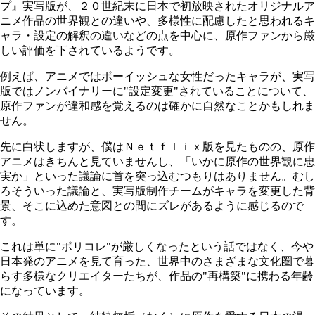
プ』実写版が、２０世紀末に日本で初放映されたオリジナルア
ニメ作品の世界観との違いや、多様性に配慮したと思われるキ
ャラ・設定の解釈の違いなどの点を中心に、原作ファンから厳
しい評価を下されているようです。
例えば、アニメではボーイッシュな女性だったキャラが、実写
版ではノンバイナリーに"設定変更"されていることについて、
原作ファンが違和感を覚えるのは確かに自然なことかもしれま
せん。
先に白状しますが、僕はＮｅｔｆｌｉｘ版を見たものの、原作
アニメはきちんと見ていませんし、「いかに原作の世界観に忠
実か」といった議論に首を突っ込むつもりはありません。むし
ろそういった議論と、実写版制作チームがキャラを変更した背
景、そこに込めた意図との間にズレがあるように感じるので
す。
これは単に"ポリコレ"が厳しくなったという話ではなく、今や
日本発のアニメを見て育った、世界中のさまざまな文化圏で暮
らす多様なクリエイターたちが、作品の"再構築"に携わる年齢
になっています。