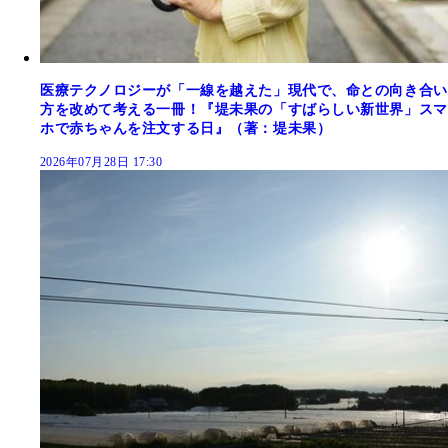
医療テクノロジーが「一線を越えた」現代で、命との向き合い
方を改めて考える一冊！『堤未果の「すばらしい新世界」スマ
ホで赤ちゃんを注文する日』（著：堤未果）
2026年07月28日 17:30