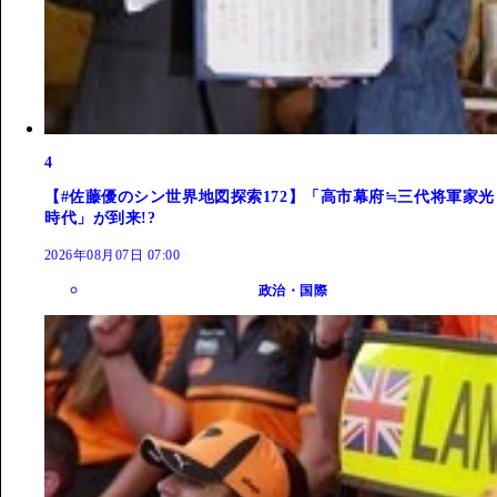
4
【#佐藤優のシン世界地図探索172】「高市幕府≒三代将軍家光
時代」が到来!?
2026年08月07日 07:00
政治・国際