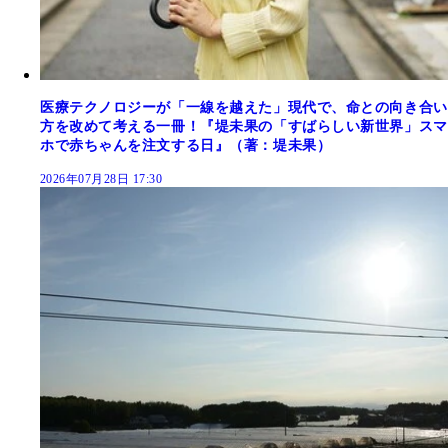
医療テクノロジーが「一線を越えた」現代で、命との向き合い
方を改めて考える一冊！『堤未果の「すばらしい新世界」スマ
ホで赤ちゃんを注文する日』（著：堤未果）
2026年07月28日 17:30