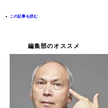
この記事を読む
編集部のオススメ
仕事の強制・強要はパワハラになる？
部下からの逆パワハラも増えている！
ＩＴにうとい上司に言ってはいけない言葉
リモート会議で起こるパワハラとは？
女性に「土日ひま？」と聞いていいのか？