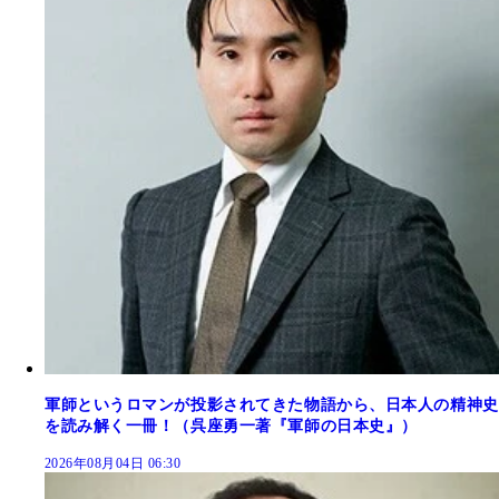
軍師というロマンが投影されてきた物語から、日本人の精神史
を読み解く一冊！（呉座勇一著『軍師の日本史』）
2026年08月04日 06:30