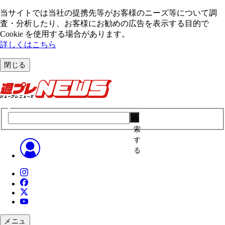
当サイトでは当社の提携先等がお客様のニーズ等について調
査・分析したり、お客様にお勧めの広告を表⽰する⽬的で
Cookie を使⽤する場合があります。
詳しくはこちら
閉じる
検
索
す
る
メニュ