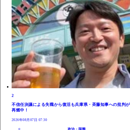
2
不信任決議による失職から復活も兵庫県・斉藤知事への批判が
再燃中！
2026年08月07日 07:30
政治・国際