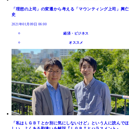
「理想の上司」の変遷から考える「マウンティング上司」興亡
史
2021年01月09日 06:00
経済・ビジネス
オススメ
「私はＬＧＢＴとか別に気にしないけど」という人に読んでほ
しい。よくある勘違いを解説『ＬＧＢＴとハラスメント』