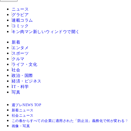
ニュース
グラビア
連載コラム
コミック
キン肉マン
新しいウィンドウで開く
新着
エンタメ
スポーツ
クルマ
ライフ・文化
社会
政治・国際
経済・ビジネス
IT・科学
写真
週プレNEWS TOP
新着ニュース
社会ニュース
この春からすべての企業に適用された「防止法」義務化で何が変わる？
画像・写真