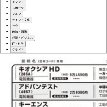
エンタメ
スポーツ
クルマ
ライフ・文化
社会
政治・国際
経済・ビジネス
IT・科学
グラビア