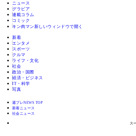
ニュース
グラビア
連載コラム
コミック
キン肉マン
新しいウィンドウで開く
新着
エンタメ
スポーツ
クルマ
ライフ・文化
社会
政治・国際
経済・ビジネス
IT・科学
写真
週プレNEWS TOP
新着ニュース
社会ニュース
ス