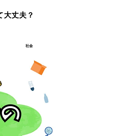
て大丈夫？
社会