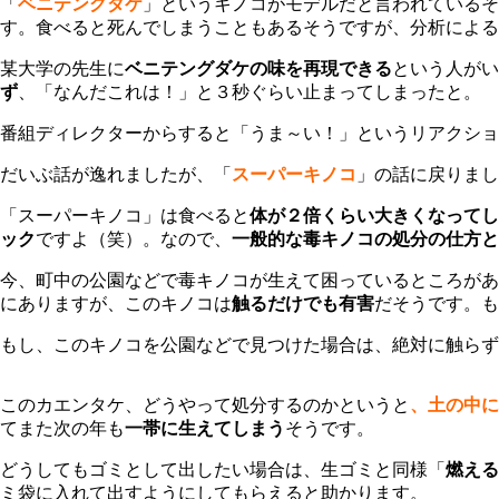
「
ベニテングダケ
」というキノコがモデルだと言われているそ
す。食べると死んでしまうこともあるそうですが、分析による
某大学の先生に
ベニテングダケの味を再現できる
という人がい
ず
、「なんだこれは！」と３秒ぐらい止まってしまったと。
番組ディレクターからすると「うま～い！」というリアクショ
だいぶ話が逸れましたが、「
スーパーキノコ
」の話に戻りまし
「スーパーキノコ」は食べると
体が２倍くらい大きくなってし
ック
ですよ（笑）。なので、
一般的な毒キノコの処分の仕方と
今、町中の公園などで毒キノコが生えて困っているところがあ
にありますが、このキノコは
触るだけでも有害
だそうです。も
もし、このキノコを公園などで見つけた場合は、絶対に触らず
このカエンタケ、どうやって処分するのかというと
、土の中に
てまた次の年も
一帯に生えてしまう
そうです。
どうしてもゴミとして出したい場合は、生ゴミと同様「
燃える
ミ袋に入れて出すようにしてもらえると助かります。