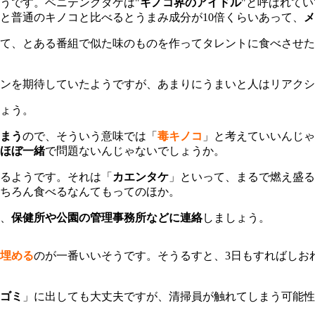
うです。ベニテングダケは"
キノコ界のアイドル
"と呼ばれて
と普通のキノコと比べるとうまみ成分が10倍くらいあって、
メ
て、とある番組で似た味のものを作ってタレントに食べさせた
ンを期待していたようですが、あまりにうまいと人はリアクシ
ょう。
まう
ので、そういう意味では「
毒キノコ
」と考えていいんじゃ
ほぼ一緒
で問題ないんじゃないでしょうか。
るようです。それは「
カエンタケ
」といって、まるで燃え盛る
ちろん食べるなんてもってのほか。
、
保健所や公園の管理事務所などに連絡
しましょう。
埋める
のが一番いいそうです。そうるすと、3日もすればしお
ゴミ
」に出しても大丈夫ですが、清掃員が触れてしまう可能性