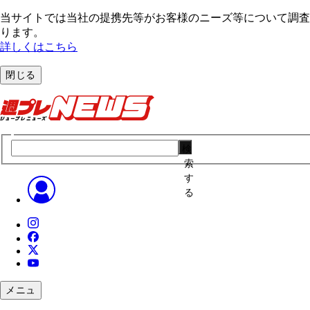
当サイトでは当社の提携先等がお客様のニーズ等について調査・
ります。
詳しくはこちら
閉じる
検
索
す
る
メニュ