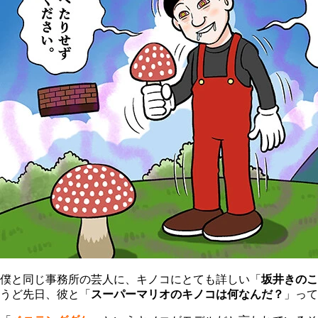
僕と同じ事務所の芸人に、キノコにとても詳しい「
坂井きのこ
うど先日、彼と「
スーパーマリオのキノコは何なんだ？
」って