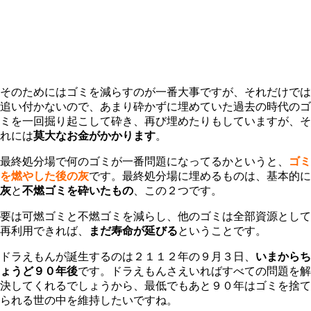
そのためにはゴミを減らすのが一番大事ですが、それだけでは
追い付かないので、あまり砕かずに埋めていた過去の時代のゴ
ミを一回掘り起こして砕き、再び埋めたりもしていますが、そ
れには
莫大なお金がかかります
。
最終処分場で何のゴミが一番問題になってるかというと、
ゴミ
を燃やした後の
灰
です。最終処分場に埋めるものは、基本的に
灰
と
不燃ゴミを砕いたもの
、この２つです。
要は可燃ゴミと不燃ゴミを減らし、他のゴミは全部資源として
再利用できれば、
まだ寿命が延びる
ということです。
ドラえもんが誕生するのは２１１２年の９月３日、
いまからち
ょうど９０年後
です。ドラえもんさえいればすべての問題を解
決してくれるでしょうから、最低でもあと９０年はゴミを捨て
られる世の中を維持したいですね。