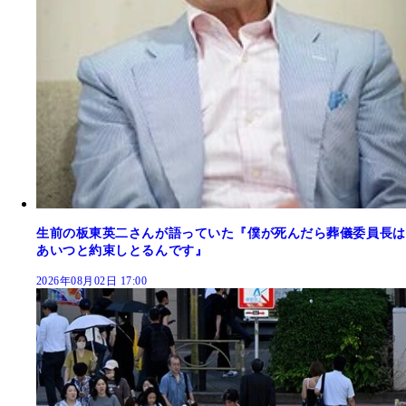
生前の板東英二さんが語っていた『僕が死んだら葬儀委員長は
あいつと約束しとるんです』
2026年08月02日 17:00