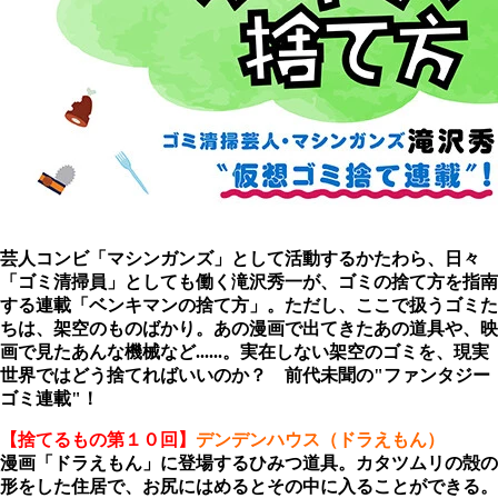
芸人コンビ「マシンガンズ」として活動するかたわら、日々
「ゴミ清掃員」としても働く滝沢秀一が、ゴミの捨て方を指南
する連載「ベンキマンの捨て方」。ただし、ここで扱うゴミた
ちは、架空のものばかり。あの漫画で出てきたあの道具や、映
画で見たあんな機械など......。実在しない架空のゴミを、現実
世界ではどう捨てればいいのか？ 前代未聞の"ファンタジー
ゴミ連載"！
【捨てるもの第１０回】
デンデン
ハウス（ドラえもん）
漫画「ドラえもん」に登場するひみつ道具。カタツムリの殻の
形をした住居で、お尻にはめるとその中に入ることができる。