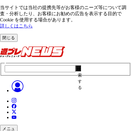
当サイトでは当社の提携先等がお客様のニーズ等について調
査・分析したり、お客様にお勧めの広告を表⽰する⽬的で
Cookie を使⽤する場合があります。
詳しくはこちら
閉じる
検
索
す
る
メニュ