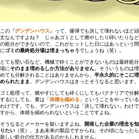
この『
デンデンハウス
』って、爆弾でも決して壊れないほど頑
丈なんですよね？ じゃあゴミとして燃やしたり砕いたりなど
の処分ができないので、これがヒットした日にはあっという間
に
ゴミの最終処分場は埋まっちゃう
でしょうね（笑）。
とても堅い石など、機械で砕くことができないものは最終処分
場に
そのまま埋めるしか方法がありません
。そういうものは埋
めても分解されることはありませんから、
半永久的にそこに埋
められたまま
。デンデンハウスはきっとそうなると思います。
ゴミ処理って、燃やすにしても砕くにしてもバクテリアで分解
するにしても、要は「
体積を縮める
」ということをやっている
わけです。でも、デンデンハウスは「決して壊れない」わけで
すから、体積を縮められないということですよね。
そうなるとメーカーを疑いますよね、
開発した企業の理念を知
りたい
（笑）。まあ未来の製品ですからね、その頃になったら
新しい処分の仕方があるのかもしれません。