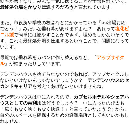
効率が悪くなり、みんな一気に捨てることが予想されていて、
最終処分場をかなり圧迫するだろう
と言われています。
また、市役所や学校の校舎などにかかっている「○○出場おめ
でとう！」みたいな垂れ幕がありますよね？ あれって
塩化ビ
ニル製
で簡単には燃やすことができず、埋めるしかないそうで
す。これも最終処分場を圧迫するということで、問題になって
います。
最近では垂れ幕をカバンに作り替えるなど、「
アップサイク
ル
」が始まったりしています。
デンデンハウスも捨てられないのであれば、アップサイクルし
ないといけないんじゃないでしょうか？
デンデンハウスのセ
カンドキャリア
を考えてあげないといけませんね。
デンデンハウスは中に入れるので、
カプセルホテルやシェアハ
ウスとしての再利用
はどうでしょう？ 中に入ったのび太も
「広くもなく狭くもなく快適！」と言っていたようですから。
自分のスペースを確保するための避難場所としてもいいかもし
れません。