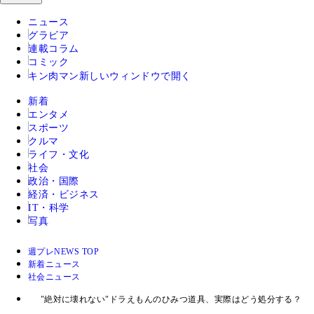
ニュース
グラビア
連載コラム
コミック
キン肉マン
新しいウィンドウで開く
新着
エンタメ
スポーツ
クルマ
ライフ・文化
社会
政治・国際
経済・ビジネス
IT・科学
写真
週プレNEWS TOP
新着ニュース
社会ニュース
"絶対に壊れない"ドラえもんのひみつ道具、実際はどう処分する？