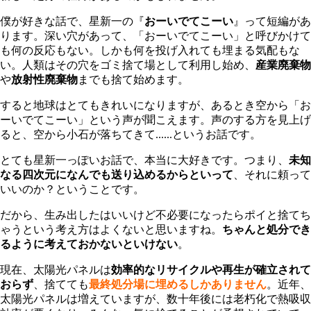
僕が好きな話で、星新一の『
おーいでてこーい
』って短編があ
ります。深い穴があって、「おーいでてこーい」と呼びかけて
も何の反応もない。しかも何を投げ入れても埋まる気配もな
い。人類はその穴をゴミ捨て場として利用し始め、
産業廃棄物
や
放射性廃棄物
までも捨て始めます。
すると地球はとてもきれいになりますが、あるとき空から「お
ーいでてこーい」という声が聞こえます。声のする方を見上げ
ると、空から小石が落ちてきて......というお話です。
とても星新一っぽいお話で、本当に大好きです。つまり、
未知
なる四次元になんでも送り込めるからといって
、それに頼って
いいのか？ということです。
だから、生み出したはいいけど不必要になったらポイと捨てち
ゃうという考え方はよくないと思いますね。
ちゃんと処分でき
るように考えておかないといけない
。
現在、太陽光パネルは
効率的なリサイクルや再生が確立されて
おらず
、捨てても
最終処分場に埋めるしかありません
。近年、
太陽光パネルは増えていますが、数十年後には老朽化で熱吸収