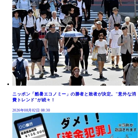
ニッポン「酷暑エコノミー」の勝者と敗者が決定。"意外な消
費トレンド"が続々！
2026年08月02日 08:30