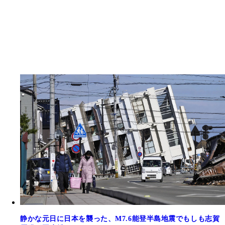
静かな元日に日本を襲った、M7.6能登半島地震でもしも志賀