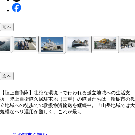
前へ
【海上自衛隊】大規模輸送任務の要となる輸送艦 
自衛隊舞鶴地方総監部に所属する輸送艦おおすみ。
C-2輸送機 航空自衛隊のC-2輸送機は、その積載
海上自衛隊カレー 近年では海上自衛隊の名物とな
おおすみ 海上自衛隊の主力輸送艦として活躍する
の震災では各種車両から重機の輸送、そして能登半
SH-60K おおすみだけでなく、ＳＨ-60Kヘリコプ
【航空自衛隊】消防庁と連携して救助車両を現地へ
LCAC おおすみに搭載されるエア・クッション型
UH-60J 航空自衛隊のヘリコプターUH-60Jも物資
RQ-4B グローバルホーク 無人偵察機のグローバ
汎用軽機動車 陸上自衛隊第10師団は最新の汎用
生かして消防車両を石川・小松基地まで輸送。ちな
油圧ショベル 分断された道路の復旧活動を行なう第
いるカレー。七尾市立中島小学校では、護衛艦せん
おすみ。「ヘリコプターの離着艦が可能で、大型ト
おける前線基地としても活躍。「おおすみは東日本
搭載する護衛艦も災害初動から派遣され、物資・被
輸 航空自衛隊はC-2輸送機を派遣。消防庁と協力
艇。「一般的な装甲車両なら４両搭載でき、大型ト
者の輸送に活躍。「航空自衛隊でヘリコプターから
クが能登半島の情報収集任務に参加。「地震災害時
車を投入して物資輸送に活用している。「これはカ
に、岸田首相も同機で現地入りしている。「空自は
施設器材隊。「実は陸上自衛隊の装備する油圧ショ
【陸上自衛隊】壮絶な環境下で行われる孤立地域へ
CH-47 UH-1J 陸上自衛隊のヘリコプターCH-47と
1t水タンクトレーラ 1000リットルの水を運搬でき
警備犬 航空自衛隊は警備犬も派遣し、行方不明者
の隊員たちが海自カレーを振る舞った。こういった
クなら60台以上も収容できます。最大の特徴はLCA
災や国内の台風災害だけでなく、海外の災害にも派
の輸送任務を行なっている。「ヘリコプターを搭載
度救助工作車、ハイパーレスキュー隊の輸送を担当
クや油圧ショベルを搭載することもできます。自衛
助活動を行なう隊員は航空救難団に所属し、自衛隊
形が変わることが多く、それを確認するために偵察
キの民生品を自衛隊仕様に改修した車両で、現在各
だけでなく、海上保安庁の巡視船と連携した給水任
は、本体をオリーブドラブ色に塗っただけで性能は
次へ
活支援 陸上自衛隊久居駐屯地（三重）の隊員たち
1J。「UH-1Jは最大6人の担架搬送患者を搭載でき
種自衛隊車両で牽引されるトレーラ。「どのような
索にあたっている。「広大な航空基地の警備用とし
が行なえるのも自衛隊ならではだ
艇収納でき、これにより海岸への物資や車両の上陸
れる艦艇です。災害派遣における練度が最も高い輸
る艦艇を装備する海自は、陸自のように支援地域を
いる。「C-2輸送機は国産開発の機体で、装甲車な
けでなく民間からの物資の上陸にもLCACが活用さ
の救難技術を誇ります。戦場では孤立した隊員を救
飛ばします。これにより被災地に陸路で向かう最短
特殊部隊の定番装備となっています。小型でヘリコ
キッチンカーによる炊事車の派遣など、実は陸上で
品と同じです」（照井氏）
輪島市の孤立地域への徒歩での救援物資輸送を継続
から治療施設へのピストン輸送に多用されています
でも被災者の救助と並行して飲料水の確保が最優先
空自衛隊には多くの警備犬が配備されています。た
ムーズに行なえます。新造艦である油槽船１号型に
といえるでしょう」（照井氏）
する必要がなく、より迅速な災害活動が行なえます
送できる国内最大の輸送機になります」（照井氏）
空路での大規模輸送が困難な場合、LCACが輸送任
るのが任務となります」（照井氏）
全なルートを算出するのです」（照井氏）
ーに搭載でき、悪路走行も得意です」（照井氏）
害支援で広範囲に活躍しています」（照井氏）
「山岳地域では大規模なヘリ運用が難しく、これが
型の機体ですが、ロープによる隊員や物資のラペリ
ます。自衛隊にはこのほかにもさまざまなサイズの
高齢犬が多くそれが問題となっています」（照井氏
給油を行ないつつ、24時間体制で前線基地として
（照井氏）
要ともいえます」（照井氏）
【陸上自衛隊】壮絶な環境下で行われる孤立地域への生活支
確実かつ安全な物資の輸送になります。ただし、隊
降下もでき、日本の国土に最も適した機体です」（
車両が配備され、医療機関には浄水車両も派遣され
ています」（照井氏）
援 陸上自衛隊久居駐屯地（三重）の隊員たちは、輪島市の孤
の負担はとても大きいです」（照井氏）
氏）
す」（照井氏）
立地域への徒歩での救援物資輸送を継続中。「山岳地域では大
規模なヘリ運用が難しく、これが最も...