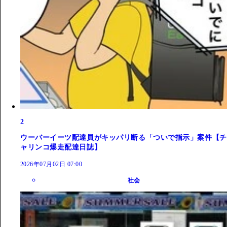
2
ウーバーイーツ配達員がキッパリ断る「ついで指示」案件【チ
ャリンコ爆走配達日誌】
2026年07月02日 07:00
社会