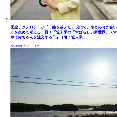
医療テクノロジーが「一線を越えた」現代で、命との向き合い
方を改めて考える一冊！『堤未果の「すばらしい新世界」スマ
ホで赤ちゃんを注文する日』（著：堤未果）
2026年07月28日 17:30