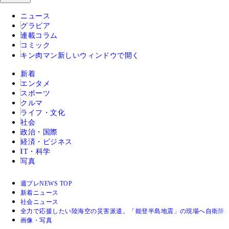
ニュース
グラビア
連載コラム
コミック
キン肉マン
新しいウィンドウで開く
新着
エンタメ
スポーツ
クルマ
ライフ・文化
社会
政治・国際
経済・ビジネス
IT・科学
写真
週プレNEWS TOP
新着ニュース
社会ニュース
全力で応援したい陸海空の災害派遣。「能登半島地震」の現場へ自衛隊
画像・写真