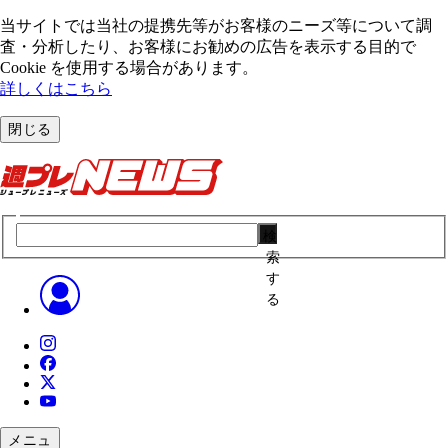
当サイトでは当社の提携先等がお客様のニーズ等について調
査・分析したり、お客様にお勧めの広告を表⽰する⽬的で
Cookie を使⽤する場合があります。
詳しくはこちら
閉じる
検
索
す
る
メニュ