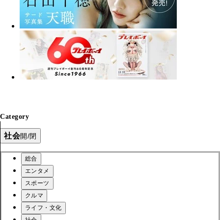
Category
社会
開/閉
総合
エンタメ
スポーツ
クルマ
ライフ・文化