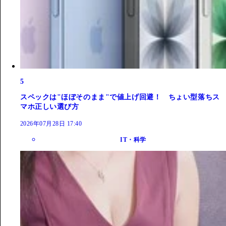
5
スペックは"ほぼそのまま"で値上げ回避！ ちょい型落ちス
マホ正しい選び方
2026年07月28日 17:40
IT・科学