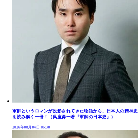
軍師というロマンが投影されてきた物語から、日本人の精神史
を読み解く一冊！（呉座勇一著『軍師の日本史』）
2026年08月04日 06:30