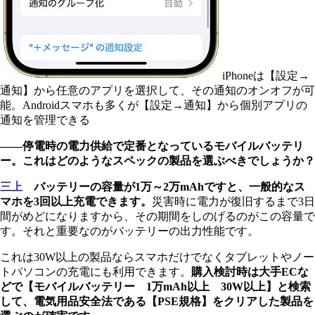
iPhoneは【設定→
通知】から任意のアプリを選択して、その通知のオンオフが可
能。Androidスマホも多くが【設定→通知】から個別アプリの
通知を管理できる
――停電時の電力供給で定番となっているモバイルバッテリ
ー。これはどのようなスペックの製品を選ぶべきでしょうか？
三上
バッテリーの容量が1万～2万mAhですと、一般的なス
マホを3回以上充電できます。
災害時に電力が復旧するまで3日
間がめどになりますから、その期間をしのげるのがこの容量で
す。それと重要なのがバッテリーの出力性能です。
これは30W以上の製品ならスマホだけでなくタブレットやノー
トパソコンの充電にも利用できます。
購入検討時は大手ECな
どで【モバイルバッテリー 1万mAh以上 30W以上】と検索
して、電気用品安全法である【PSE規格】をクリアした製品を