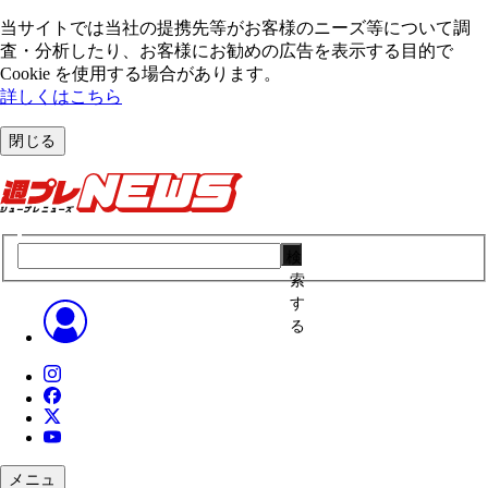
当サイトでは当社の提携先等がお客様のニーズ等について調
査・分析したり、お客様にお勧めの広告を表⽰する⽬的で
Cookie を使⽤する場合があります。
詳しくはこちら
閉じる
検
索
す
る
メニュ