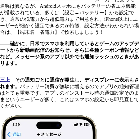
名称は異なるが、Androidスマホにもバッテリーの省エネ機能
が搭載されている。多くは【設定→バッテリー】から設定で
き、通常の低電力から超低電力まで用意され、iPhone以上にユ
ーザーが細かく設定できるのが特徴。設定方法がわからない場
合は、【端末名 省電力】で検索しましょう！
――確かに、日常でスマホを利用しているとゲームのアップデ
ートから新動画配信のお知らせ、さらに各種クーポン情報など
など。メッセージ系のアプリ以外でも通知ラッシュのときがあ
ります。
三上
その
通知ごとに通信が発生し、ディスプレーに表示もさ
れます。
バッテリー消費が無駄に増えるのでアプリの通知管理
はとても重要です。アプリのインストール時の通知設定そのま
まというユーザーが多く、これはスマホの設定から即見直して
ください。