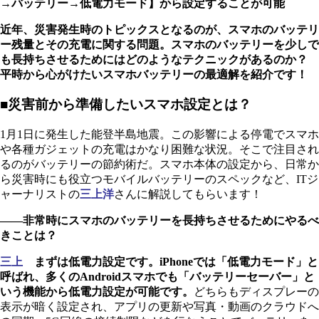
→バッテリー→低電力モード】から設定することが可能
近年、災害発生時のトピックスとなるのが、スマホのバッテリ
ー残量とその充電に関する問題。スマホのバッテリーを少しで
も長持ちさせるためにはどのようなテクニックがあるのか？
平時から心がけたいスマホバッテリーの最適解を紹介です！
■災害前から準備したいスマホ設定とは？
1月1日に発生した能登半島地震。この影響による停電でスマホ
や各種ガジェットの充電はかなり困難な状況。そこで注目され
るのがバッテリーの節約術だ。スマホ本体の設定から、日常か
ら災害時にも役立つモバイルバッテリーのスペックなど、ITジ
ャーナリストの
三上洋
さんに解説してもらいます！
――非常時にスマホのバッテリーを長持ちさせるためにやるべ
きことは？
三上
まずは低電力設定です。iPhoneでは「低電力モード」と
呼ばれ、多くのAndroidスマホでも「バッテリーセーバー」と
いう機能から低電力設定が可能です。
どちらもディスプレーの
表示が暗く設定され、アプリの更新や写真・動画のクラウドへ