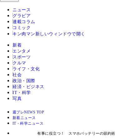
ニュース
グラビア
連載コラム
コミック
キン肉マン
新しいウィンドウで開く
新着
エンタメ
スポーツ
クルマ
ライフ・文化
社会
政治・国際
経済・ビジネス
IT・科学
写真
週プレNEWS TOP
新着ニュース
IT・科学ニュース
有事に役立つ！ スマホバッテリーの節約術