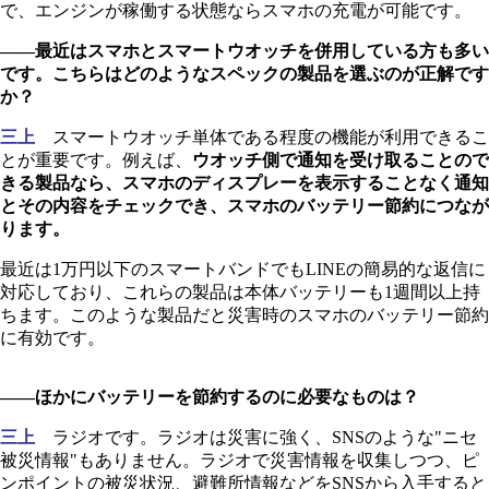
で、エンジンが稼働する状態ならスマホの充電が可能です。
――最近はスマホとスマートウオッチを併用している方も多い
です。こちらはどのようなスペックの製品を選ぶのが正解です
か？
三上
スマートウオッチ単体である程度の機能が利用できるこ
とが重要です。例えば、
ウオッチ側で通知を受け取ることので
きる製品なら、スマホのディスプレーを表示することなく通知
とその内容をチェックでき、スマホのバッテリー節約につなが
ります。
最近は1万円以下のスマートバンドでもLINEの簡易的な返信に
対応しており、これらの製品は本体バッテリーも1週間以上持
ちます。このような製品だと災害時のスマホのバッテリー節約
に有効です。
――ほかにバッテリーを節約するのに必要なものは？
三上
ラジオです。ラジオは災害に強く、SNSのような"ニセ
被災情報"もありません。ラジオで災害情報を収集しつつ、ピ
ンポイントの被災状況、避難所情報などをSNSから入手すると