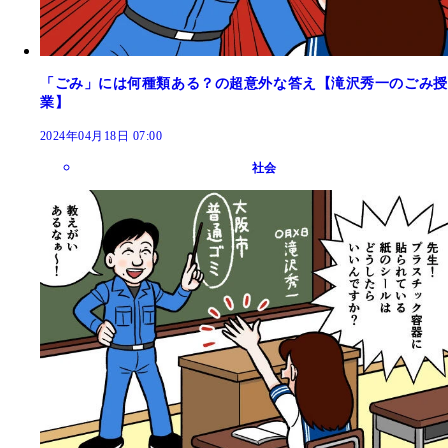
「ごみ」には何種類ある？の超意外な答え【滝沢秀一のごみ授
業】
2024年04月18日 07:00
社会