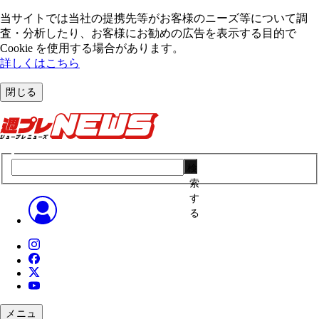
当サイトでは当社の提携先等がお客様のニーズ等について調
査・分析したり、お客様にお勧めの広告を表⽰する⽬的で
Cookie を使⽤する場合があります。
詳しくはこちら
閉じる
検
索
す
る
メニュ