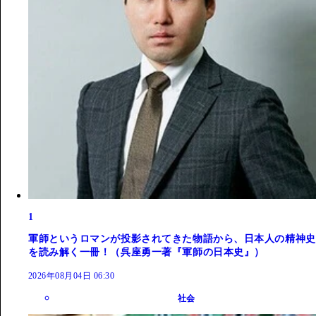
1
軍師というロマンが投影されてきた物語から、日本人の精神史
を読み解く一冊！（呉座勇一著『軍師の日本史』）
2026年08月04日 06:30
社会