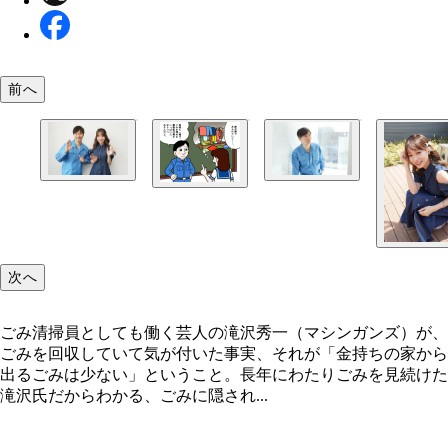
前へ
マシンガンズ滝沢秀一と青井春
滝沢秀一
次へ
ごみ清掃員としても働く芸人の滝沢秀一（マシンガンズ）が、
ごみを回収していて気が付いた事実、それが「金持ちの家から
出るごみは少ない」ということ。長年にわたりごみを見続けた
滝沢氏だからわかる、ごみに隠され...