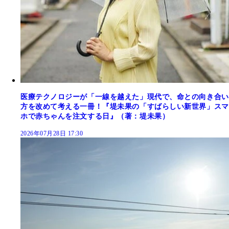
医療テクノロジーが「一線を越えた」現代で、命との向き合い
方を改めて考える一冊！『堤未果の「すばらしい新世界」スマ
ホで赤ちゃんを注文する日』（著：堤未果）
2026年07月28日 17:30