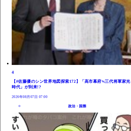
4
【#佐藤優のシン世界地図探索172】「高市幕府≒三代将軍家光
時代」が到来!?
2026年08月07日 07:00
政治・国際