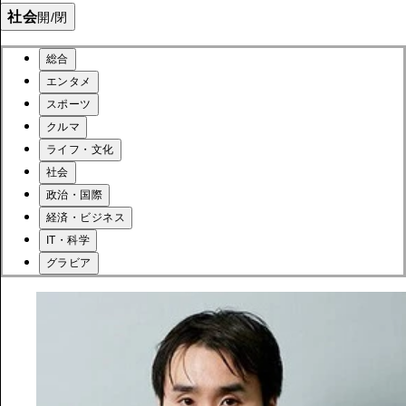
社会
開/閉
総合
エンタメ
スポーツ
クルマ
ライフ・文化
社会
政治・国際
経済・ビジネス
IT・科学
グラビア