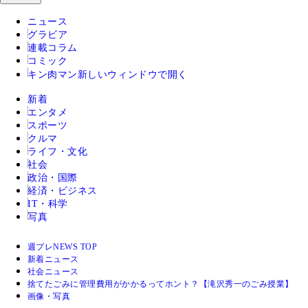
ニュース
グラビア
連載コラム
コミック
キン肉マン
新しいウィンドウで開く
新着
エンタメ
スポーツ
クルマ
ライフ・文化
社会
政治・国際
経済・ビジネス
IT・科学
写真
週プレNEWS TOP
新着ニュース
社会ニュース
捨てたごみに管理費用がかかるってホント？【滝沢秀一のごみ授業】
画像・写真