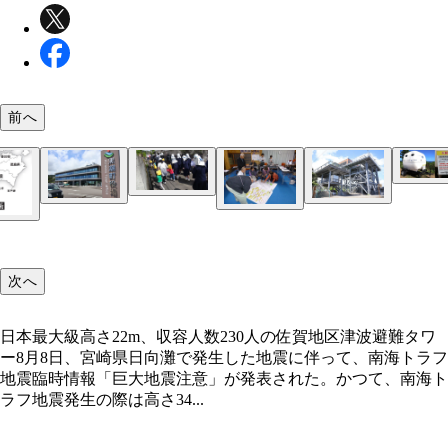
前へ
津波救命艇（シェルター）なるものも。対策は幅広
黒潮町で行なわれている大規模な避難訓練の様子
日本最大級高さ22m、収容人数230人の佐賀地区津
万行地区津波避難タワー｡当初は高さ8mのタワーだ
津波対策を語ってくれた松本敏郎黒潮町長。諦めム
タワー
が、横に高さ14mのタワーを新設。アップデートさ
だった町民の前向きな心変わりが詠まれた短歌を手
5年間で2000回のワークショップを開催したり、大
いる
つ
次へ
避難訓練を行なったりと対策を進めてきた
高知県の南西部に位置する。JR高知駅から特急で約
日本最大級高さ22m、収容人数230人の佐賀地区津波避難タワ
間45分。2012年に南海トラフ地震での想定津波高が3
ー8月8日、宮崎県日向灘で発生した地震に伴って、南海トラフ
に達すると発表された
地震臨時情報「巨大地震注意」が発表された。かつて、南海ト
ラフ地震発生の際は高さ34...