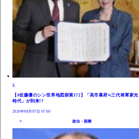
5
【#佐藤優のシン世界地図探索172】「高市幕府≒三代将軍家光
時代」が到来!?
2026年08月07日 07:00
政治・国際