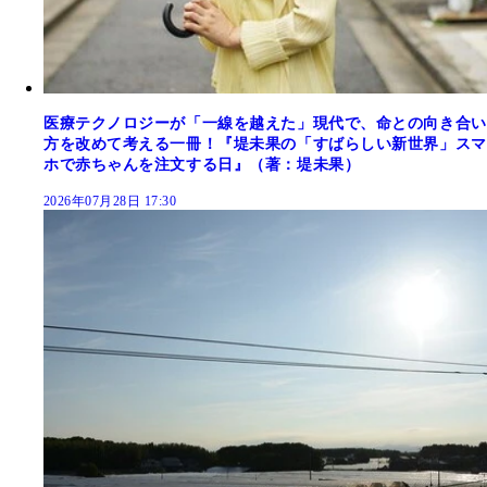
医療テクノロジーが「一線を越えた」現代で、命との向き合い
方を改めて考える一冊！『堤未果の「すばらしい新世界」スマ
ホで赤ちゃんを注文する日』（著：堤未果）
2026年07月28日 17:30