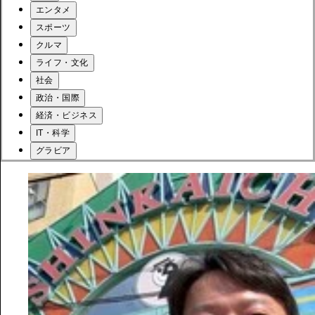
エンタメ
スポーツ
クルマ
ライフ・文化
社会
政治・国際
経済・ビジネス
IT・科学
グラビア