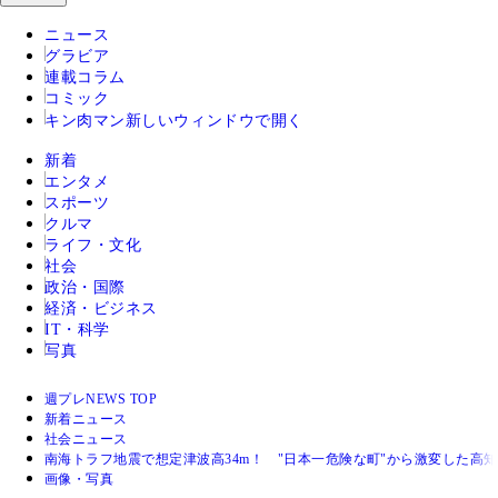
ニュース
グラビア
連載コラム
コミック
キン肉マン
新しいウィンドウで開く
新着
エンタメ
スポーツ
クルマ
ライフ・文化
社会
政治・国際
経済・ビジネス
IT・科学
写真
週プレNEWS TOP
新着ニュース
社会ニュース
南海トラフ地震で想定津波高34m！ "日本一危険な町"から激変した高
画像・写真