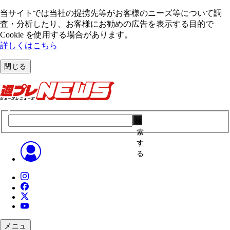
当サイトでは当社の提携先等がお客様のニーズ等について調
査・分析したり、お客様にお勧めの広告を表⽰する⽬的で
Cookie を使⽤する場合があります。
詳しくはこちら
閉じる
検
索
す
る
メニュ