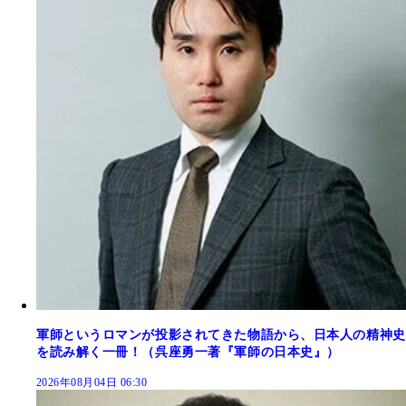
軍師というロマンが投影されてきた物語から、日本人の精神史
を読み解く一冊！（呉座勇一著『軍師の日本史』）
2026年08月04日 06:30