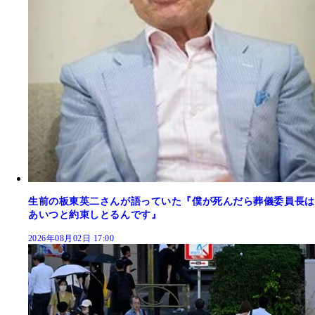
生前の板東英二さんが語っていた『僕が死んだら葬儀委員長は
あいつと約束しとるんです』
2026年08月02日 17:00