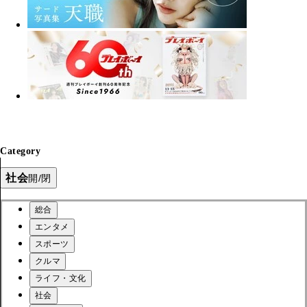
Category
社会
開/閉
総合
エンタメ
スポーツ
クルマ
ライフ・文化
社会