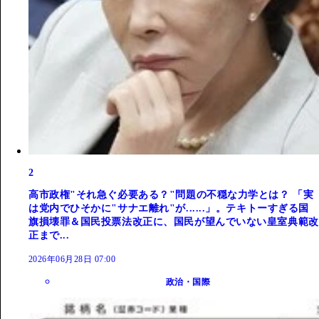
2
高市政権"それ急ぐ必要ある？"問題の不穏な力学とは？ 「実
は党内でひそかに"サナエ離れ"が......」。テキトーすぎる国
旗損壊罪＆国民投票法改正に、国民が望んでいない皇室典範改
正まで...
2026年06月28日 07:00
政治・国際