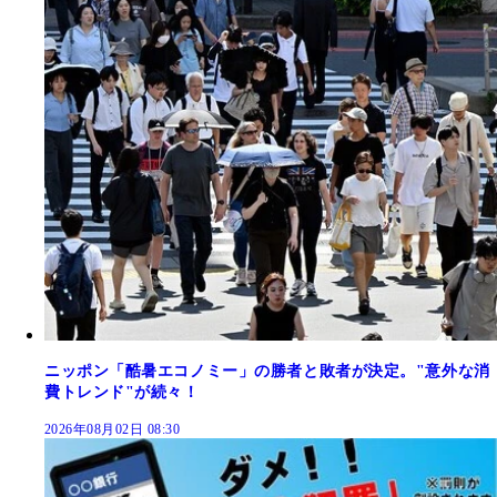
ニッポン「酷暑エコノミー」の勝者と敗者が決定。"意外な消
費トレンド"が続々！
2026年08月02日 08:30