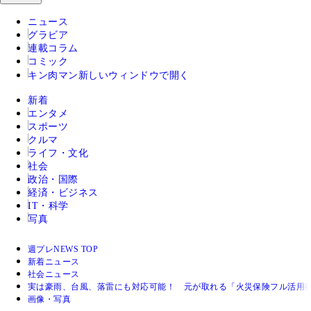
ニュース
グラビア
連載コラム
コミック
キン肉マン
新しいウィンドウで開く
新着
エンタメ
スポーツ
クルマ
ライフ・文化
社会
政治・国際
経済・ビジネス
IT・科学
写真
週プレNEWS TOP
新着ニュース
社会ニュース
実は豪雨、台風、落雷にも対応可能！ 元が取れる「火災保険フル活用
画像・写真