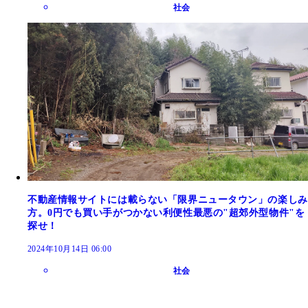
社会
不動産情報サイトには載らない「限界ニュータウン」の楽しみ
方。0円でも買い手がつかない利便性最悪の"超郊外型物件"を
探せ！
2024年10月14日 06:00
社会