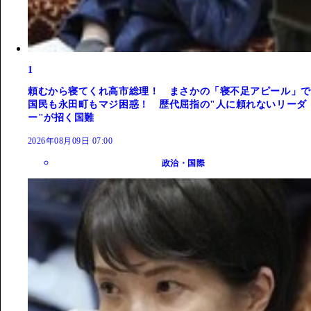
1
頼むから寝てくれ高市総理！ まさかの「寝不足アピール」で
国民も永田町もマジ困惑！ 歴代屈指の"人に頼れないリーダ
ー"が招く国難
2026年08月09日 07:00
政治・国際