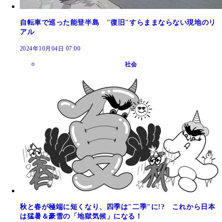
自転車で巡った能登半島 "復旧"すらままならない現地のリ
アル
2024年10月04日 07:00
社会
秋と春が極端に短くなり、四季は"二季"に!? これから日本
は猛暑＆豪雪の「地獄気候」になる！