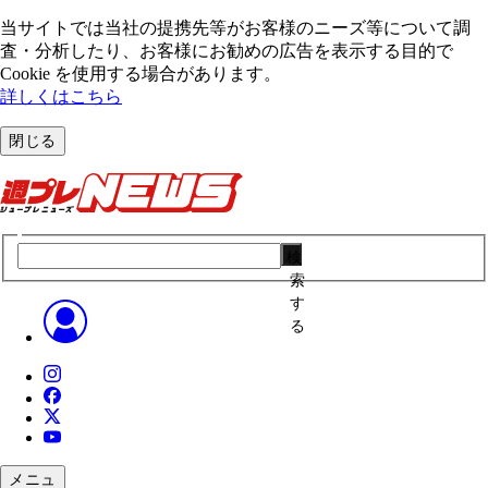
当サイトでは当社の提携先等がお客様のニーズ等について調
査・分析したり、お客様にお勧めの広告を表⽰する⽬的で
Cookie を使⽤する場合があります。
詳しくはこちら
閉じる
検
索
す
る
メニュ