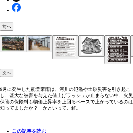
前へ
9月に発生した能登豪雨は、河川の氾濫や土砂災害
9月に発生した能登豪雨
起こし、甚大な被害を与えた
次へ
水害は誰にとっても無縁でいられない。罹災すると
罹災を装って火災保険を請求させる詐欺が横行して
9月に発生した能登豪雨は、河川の氾濫や土砂災害を引き起こ
の修繕などで大金が必要になるため、補償は必須
る。家を訪ねてきても追い返すこと！
し、甚大な被害を与えた値上げラッシュが止まらない中、火災
火災保険の基礎知識
保険の保険料も物価上昇率を上回るペースで上がっているのは
知ってましたか？ かといって、解...
火災保険を使い倒すための見直し7ヵ条
この記事を読む